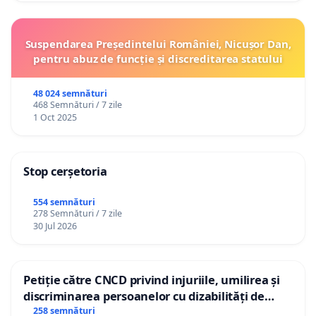
Suspendarea Președintelui României, Nicușor Dan,
pentru abuz de funcție și discreditarea statului
48 024 semnături
468 Semnături / 7 zile
1 Oct 2025
Stop cerșetoria
554 semnături
278 Semnături / 7 zile
30 Jul 2026
Petiție către CNCD privind injuriile, umilirea și
discriminarea persoanelor cu dizabilități de
către utilizatorul TikTok „Gorici”
258 semnături