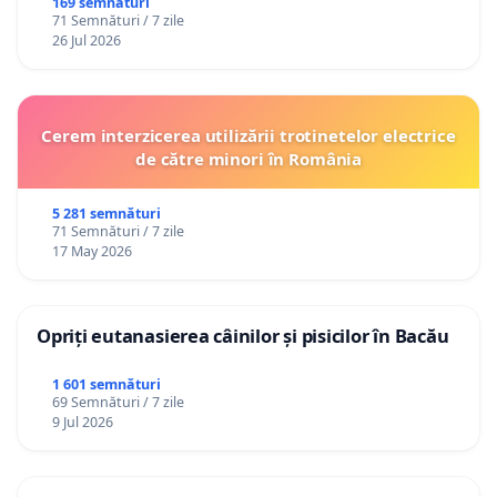
Republica Moldova!
169 semnături
71 Semnături / 7 zile
26 Jul 2026
Cerem interzicerea utilizării trotinetelor electrice
de către minori în România
5 281 semnături
71 Semnături / 7 zile
17 May 2026
Opriți eutanasierea câinilor și pisicilor în Bacău
1 601 semnături
69 Semnături / 7 zile
9 Jul 2026