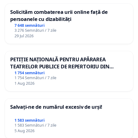
Solicităm combaterea urii online față de
persoanele cu dizabilități
7 648 semnături
3 276 Semnături / 7 zile
29 Jul 2026
PETIȚIE NAȚIONALĂ PENTRU APĂRAREA
TEATRELOR PUBLICE DE REPERTORIU DIN
ROMÂNIA
1 754 semnături
1 754 Semnături / 7 zile
1 Aug 2026
Salvați-ne de numărul excesiv de urși!
1 583 semnături
1 583 Semnături / 7 zile
5 Aug 2026