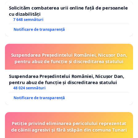
Solicităm combaterea urii online față de persoanele
cu dizabilități
7 648 semnături
Notificare de transparență
Suspendarea Președintelui României, Nicușor Dan,
pentru abuz de funcție și discreditarea statului
Suspendarea Președintelui României, Nicușor Dan,
pentru abuz de funcție și discreditarea statului
48 024 semnături
Notificare de transparență
Petiție privind eliminarea pericolului reprezentat
de câinii agresivi și fără stăpân din comuna Tunari