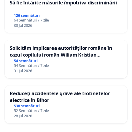
Să fie întărite măsurile împotriva discriminării
126 semnături
64 Semnături / 7 zile
30 Jul 2026
Solicităm implicarea autorităților române în
cazul copilului român Wiliam Kristian
Gheorghe, aflat în plasament în Danemarca de
54 semnături
54 Semnături / 7 zile
12 ani
31 Jul 2026
Reduceți accidentele grave ale trotinetelor
electrice în Bihor
538 semnături
52 Semnături / 7 zile
28 Jul 2026