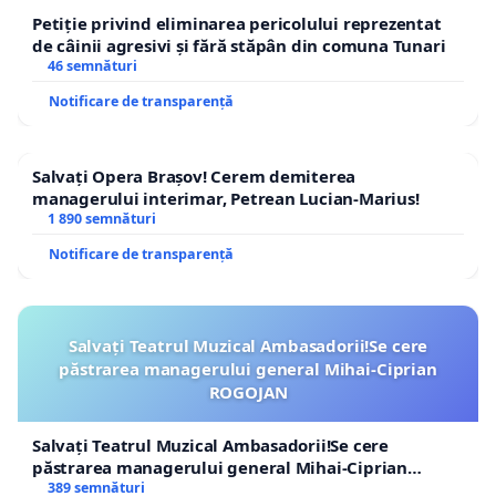
Petiție privind eliminarea pericolului reprezentat
de câinii agresivi și fără stăpân din comuna Tunari
46 semnături
Notificare de transparență
Salvați Opera Brașov! Cerem demiterea
managerului interimar, Petrean Lucian-Marius!
1 890 semnături
Notificare de transparență
Salvați Teatrul Muzical Ambasadorii!Se cere
păstrarea managerului general Mihai-Ciprian
ROGOJAN
Salvați Teatrul Muzical Ambasadorii!Se cere
păstrarea managerului general Mihai-Ciprian
ROGOJAN
389 semnături