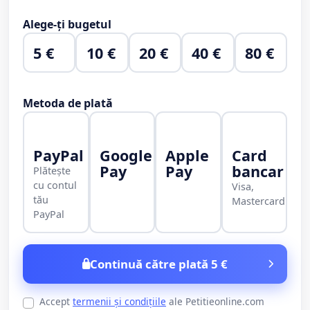
Alege-ți bugetul
5 €
10 €
20 €
40 €
80 €
Metoda de plată
PayPal
Google
Apple
Card
Pay
Pay
bancar
Plătește
cu contul
Visa,
tău
Mastercard
PayPal
Continuă către plată 5 €
Accept
termenii și condițiile
ale Petitieonline.com