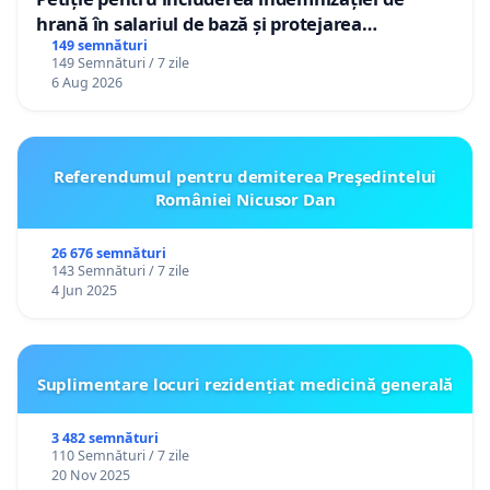
hrană în salariul de bază și protejarea
gradațiilor de vechime pentru asistenții
149 semnături
149 Semnături / 7 zile
personali
6 Aug 2026
Referendumul pentru demiterea Preşedintelui
României Nicusor Dan
26 676 semnături
143 Semnături / 7 zile
4 Jun 2025
Suplimentare locuri rezidențiat medicină generală
3 482 semnături
110 Semnături / 7 zile
20 Nov 2025