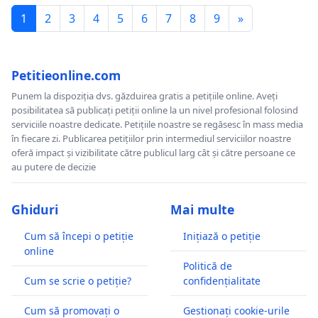
1
2
3
4
5
6
7
8
9
»
Petitieonline.com
Punem la dispoziția dvs. găzduirea gratis a petițiile online. Aveți
posibilitatea să publicați petiții online la un nivel profesional folosind
serviciile noastre dedicate. Petițiile noastre se regăsesc în mass media
în fiecare zi. Publicarea petițiilor prin intermediul serviciilor noastre
oferă impact și vizibilitate către publicul larg cât și către persoane ce
au putere de decizie
Ghiduri
Mai multe
Cum să începi o petiție
Inițiază o petiție
online
Politică de
Cum se scrie o petiție?
confidențialitate
Cum să promovați o
Gestionați cookie-urile