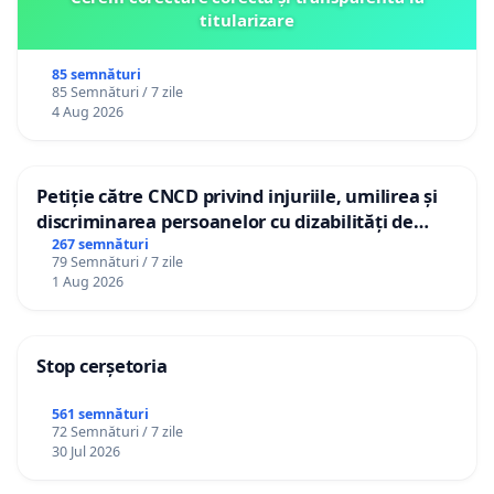
titularizare
85 semnături
85 Semnături / 7 zile
4 Aug 2026
Petiție către CNCD privind injuriile, umilirea și
discriminarea persoanelor cu dizabilități de
către utilizatorul TikTok „Gorici”
267 semnături
79 Semnături / 7 zile
1 Aug 2026
Stop cerșetoria
561 semnături
72 Semnături / 7 zile
30 Jul 2026