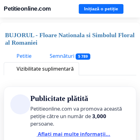
Petitieonline.com
Inițiază o petiție
BUJORUL - Floare Nationala si Simbolul Floral
al Romaniei
Petitie
Semnături
5 789
Vizibilitate suplimentară
Publicitate plătită
Petitieonline.com va promova această
petiție către un număr de
3,000
persoane.
Aflați mai multe informații...