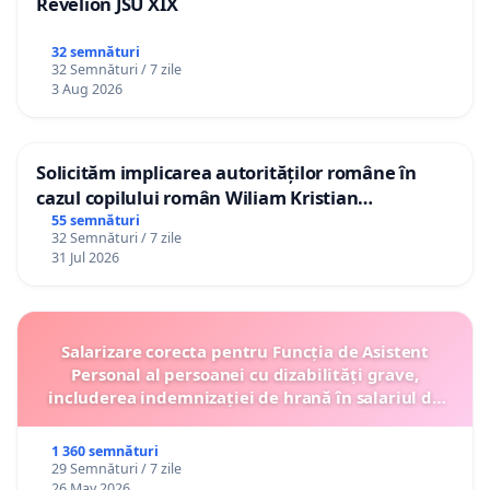
Revelion JSU XIX
32 semnături
32 Semnături / 7 zile
3 Aug 2026
Solicităm implicarea autorităților române în
cazul copilului român Wiliam Kristian
Gheorghe, aflat în plasament în Danemarca de
55 semnături
32 Semnături / 7 zile
12 ani
31 Jul 2026
Salarizare corecta pentru Funcția de Asistent
Personal al persoanei cu dizabilități grave,
includerea indemnizației de hrană în salariul de
bază lunar și protejarea gradațiilor de vechime
1 360 semnături
29 Semnături / 7 zile
26 May 2026