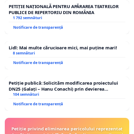
PETIȚIE NAȚIONALĂ PENTRU APĂRAREA TEATRELOR
PUBLICE DE REPERTORIU DIN ROMÂNIA
1 792 semnături
Notificare de transparență
Lidl: Mai multe cărucioare mici, mai puține mari!
8 semnături
Notificare de transparență
Petiție publică: Solicităm modificarea proiectului
DN25 (Galați – Hanu Conachi) prin devierea
traseului în afara localităților!
104 semnături
Notificare de transparență
Petiție privind eliminarea pericolului reprezentat