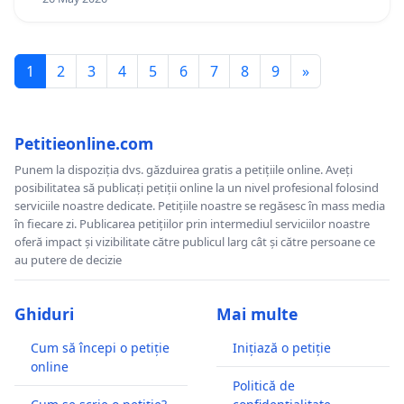
1
2
3
4
5
6
7
8
9
»
Petitieonline.com
Punem la dispoziția dvs. găzduirea gratis a petițiile online. Aveți
posibilitatea să publicați petiții online la un nivel profesional folosind
serviciile noastre dedicate. Petițiile noastre se regăsesc în mass media
în fiecare zi. Publicarea petițiilor prin intermediul serviciilor noastre
oferă impact și vizibilitate către publicul larg cât și către persoane ce
au putere de decizie
Ghiduri
Mai multe
Cum să începi o petiție
Inițiază o petiție
online
Politică de