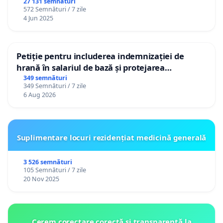
27 131 semnături
572 Semnături / 7 zile
4 Jun 2025
Petiție pentru includerea indemnizației de
hrană în salariul de bază și protejarea
gradațiilor de vechime pentru asistenții
349 semnături
349 Semnături / 7 zile
personali
6 Aug 2026
Suplimentare locuri rezidențiat medicină generală
3 526 semnături
105 Semnături / 7 zile
20 Nov 2025
Cerem corectare corectă și transparentă la