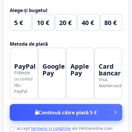
Alege-ți bugetul
5 €
10 €
20 €
40 €
80 €
Metoda de plată
PayPal
Google
Apple
Card
Pay
Pay
bancar
Plătește
cu contul
Visa,
tău
Mastercard
PayPal
Continuă către plată 5 €
Accept
termenii și condițiile
ale Petitieonline.com