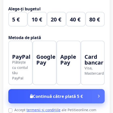
Alege-ți bugetul
5 €
10 €
20 €
40 €
80 €
Metoda de plată
PayPal
Google
Apple
Card
Pay
Pay
bancar
Plătește
cu contul
Visa,
tău
Mastercard
PayPal
Continuă către plată 5 €
Accept
termenii și condițiile
ale Petitieonline.com