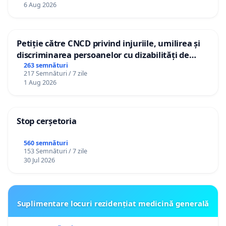
personali
6 Aug 2026
Petiție către CNCD privind injuriile, umilirea și
discriminarea persoanelor cu dizabilități de
către utilizatorul TikTok „Gorici”
263 semnături
217 Semnături / 7 zile
1 Aug 2026
Stop cerșetoria
560 semnături
153 Semnături / 7 zile
30 Jul 2026
Suplimentare locuri rezidențiat medicină generală