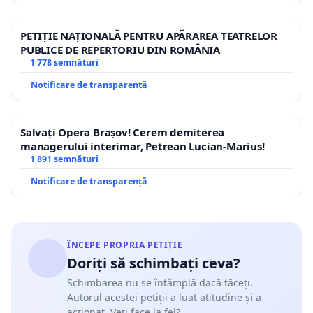
PETIȚIE NAȚIONALĂ PENTRU APĂRAREA TEATRELOR
PUBLICE DE REPERTORIU DIN ROMÂNIA
1 778 semnături
Notificare de transparență
Salvați Opera Brașov! Cerem demiterea
managerului interimar, Petrean Lucian-Marius!
1 891 semnături
Notificare de transparență
ÎNCEPE PROPRIA PETIȚIE
Doriți să schimbați ceva?
Schimbarea nu se întâmplă dacă tăceți.
Autorul acestei petiții a luat atitudine și a
acționat. Veți face la fel?