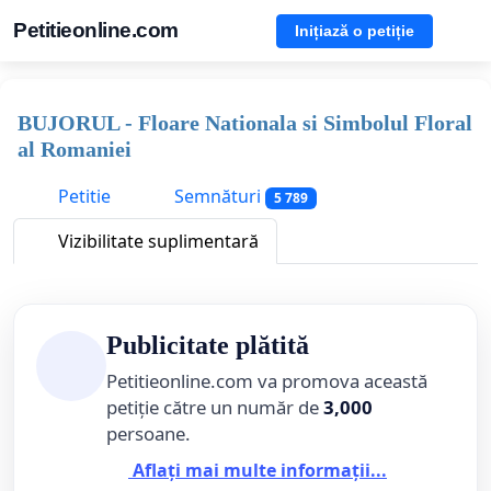
Petitieonline.com
Inițiază o petiție
BUJORUL - Floare Nationala si Simbolul Floral
al Romaniei
Petitie
Semnături
5 789
Vizibilitate suplimentară
Publicitate plătită
Petitieonline.com va promova această
petiție către un număr de
3,000
persoane.
Aflați mai multe informații...