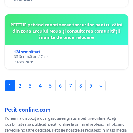
PETIȚIE privind menținerea țarcurilor pentru câini
din zona Lacului Noua și consultarea comunității
înainte de orice relocare
124 semnături
35 Semnături / 7 zile
7 May 2026
1
2
3
4
5
6
7
8
9
»
Petitieonline.com
Punem la dispoziția dvs. găzduirea gratis a petițiile online. Aveți
posibilitatea să publicați petiții online la un nivel profesional folosind
serviciile noastre dedicate. Petițiile noastre se regăsesc în mass media