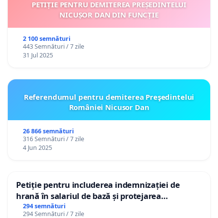
PETIȚIE PENTRU DEMITEREA PREȘEDINTELUI
NICUȘOR DAN DIN FUNCȚIE
2 100 semnături
443 Semnături / 7 zile
31 Jul 2025
Referendumul pentru demiterea Preşedintelui
României Nicusor Dan
26 866 semnături
316 Semnături / 7 zile
4 Jun 2025
Petiție pentru includerea indemnizației de
hrană în salariul de bază și protejarea
gradațiilor de vechime pentru asistenții
294 semnături
294 Semnături / 7 zile