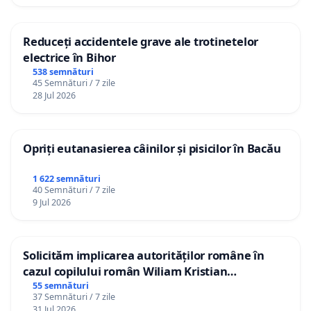
Reduceți accidentele grave ale trotinetelor
electrice în Bihor
538 semnături
45 Semnături / 7 zile
28 Jul 2026
Opriți eutanasierea câinilor și pisicilor în Bacău
1 622 semnături
40 Semnături / 7 zile
9 Jul 2026
Solicităm implicarea autorităților române în
cazul copilului român Wiliam Kristian
Gheorghe, aflat în plasament în Danemarca de
55 semnături
37 Semnături / 7 zile
12 ani
31 Jul 2026