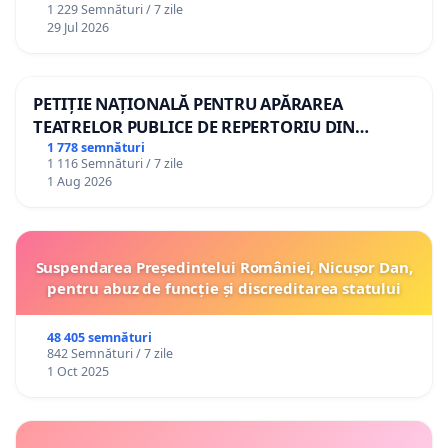
1 229 Semnături / 7 zile
29 Jul 2026
PETIȚIE NAȚIONALĂ PENTRU APĂRAREA
TEATRELOR PUBLICE DE REPERTORIU DIN
ROMÂNIA
1 778 semnături
1 116 Semnături / 7 zile
1 Aug 2026
Suspendarea Președintelui României, Nicușor Dan,
pentru abuz de funcție și discreditarea statului
48 405 semnături
842 Semnături / 7 zile
1 Oct 2025