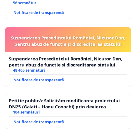
56 semnături
Notificare de transparență
Suspendarea Președintelui României, Nicușor Dan,
pentru abuz de funcție și discreditarea statului
Suspendarea Președintelui României, Nicușor Dan,
pentru abuz de funcție și discreditarea statului
48 405 semnături
Notificare de transparență
Petiție publică: Solicităm modificarea proiectului
DN25 (Galați – Hanu Conachi) prin devierea
traseului în afara localităților!
104 semnături
Notificare de transparență