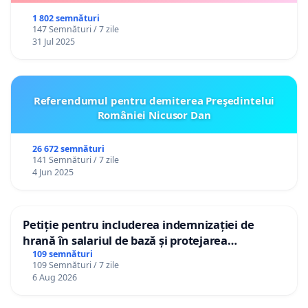
1 802 semnături
147 Semnături / 7 zile
31 Jul 2025
Referendumul pentru demiterea Preşedintelui
României Nicusor Dan
26 672 semnături
141 Semnături / 7 zile
4 Jun 2025
Petiție pentru includerea indemnizației de
hrană în salariul de bază și protejarea
gradațiilor de vechime pentru asistenții
109 semnături
109 Semnături / 7 zile
personali
6 Aug 2026