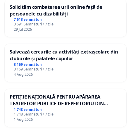
Solicităm combaterea urii online față de
persoanele cu dizabilități
7 613 semnături
3 691 Semnături / 7 zile
29 Jul 2026
Salvează cercurile cu activități extrașcolare din
cluburile și palatele copiilor
3 169 semnături
3 169 Semnături / 7 zile
4 Aug 2026
PETIȚIE NAȚIONALĂ PENTRU APĂRAREA
TEATRELOR PUBLICE DE REPERTORIU DIN
ROMÂNIA
1 748 semnături
1 748 Semnături / 7 zile
1 Aug 2026