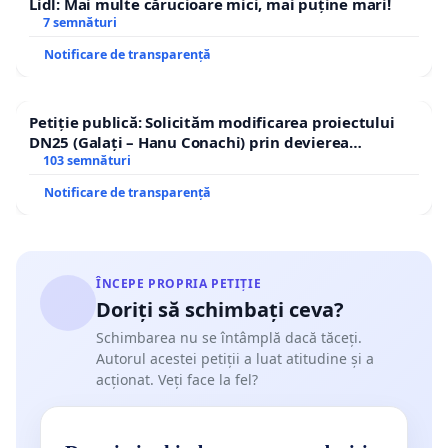
Lidl: Mai multe cărucioare mici, mai puține mari!
7 semnături
Notificare de transparență
Petiție publică: Solicităm modificarea proiectului
DN25 (Galați – Hanu Conachi) prin devierea
traseului în afara localităților!
103 semnături
Notificare de transparență
ÎNCEPE PROPRIA PETIȚIE
Doriți să schimbați ceva?
Schimbarea nu se întâmplă dacă tăceți.
Autorul acestei petiții a luat atitudine și a
acționat. Veți face la fel?