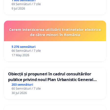
1 600 semnături
69 Semnături / 7 zile
9 Jul 2026
Cerem interzicerea utilizării trotinetelor electrice
de către minori în România
5 276 semnături
66 Semnături / 7 zile
17 May 2026
Obiecții și propuneri în cadrul consultărilor
publice privind noul Plan Urbanistic General
(PUG) Ialoveni
203 semnături
60 Semnături / 7 zile
30 Jul 2026