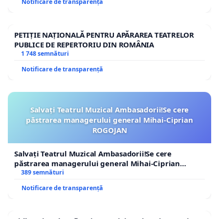
Notificare de transparență
PETIȚIE NAȚIONALĂ PENTRU APĂRAREA TEATRELOR
PUBLICE DE REPERTORIU DIN ROMÂNIA
1 748 semnături
Notificare de transparență
Salvați Teatrul Muzical Ambasadorii!Se cere
păstrarea managerului general Mihai-Ciprian
ROGOJAN
Salvați Teatrul Muzical Ambasadorii!Se cere
păstrarea managerului general Mihai-Ciprian
ROGOJAN
389 semnături
Notificare de transparență