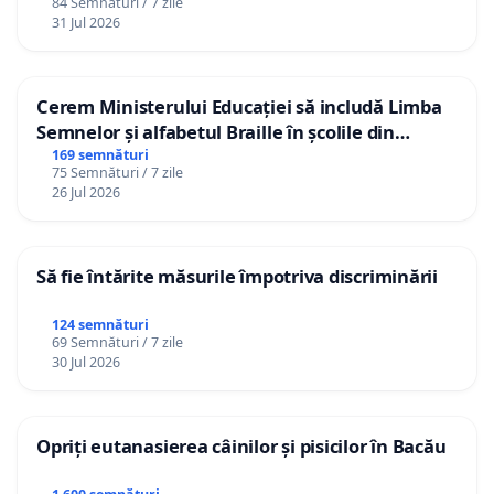
84 Semnături / 7 zile
31 Jul 2026
Cerem Ministerului Educației să includă Limba
Semnelor și alfabetul Braille în școlile din
Republica Moldova!
169 semnături
75 Semnături / 7 zile
26 Jul 2026
Să fie întărite măsurile împotriva discriminării
124 semnături
69 Semnături / 7 zile
30 Jul 2026
Opriți eutanasierea câinilor și pisicilor în Bacău