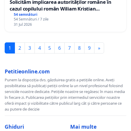
Solicităm implicarea autorităților române în
cazul copilului român Wiliam Kristian
Gheorghe, aflat în plasament în Danemarca de
54 semnături
54 Semnături / 7 zile
12 ani
31 Jul 2026
1
2
3
4
5
6
7
8
9
»
Petitieonline.com
Punem la dispoziția dvs. găzduirea gratis a petițiile online. Aveți
posibilitatea să publicați petiții online la un nivel profesional folosind
serviciile noastre dedicate. Petițiile noastre se regăsesc în mass media
în fiecare zi. Publicarea petițiilor prin intermediul serviciilor noastre
oferă impact și vizibilitate către publicul larg cât și către persoane ce
au putere de decizie
Ghiduri
Mai multe