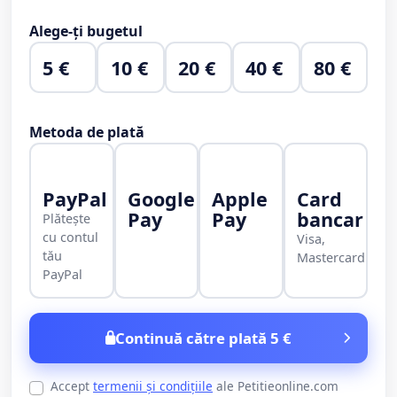
Alege-ți bugetul
5 €
10 €
20 €
40 €
80 €
Metoda de plată
PayPal
Google
Apple
Card
Pay
Pay
bancar
Plătește
cu contul
Visa,
tău
Mastercard
PayPal
Continuă către plată 5 €
Accept
termenii și condițiile
ale Petitieonline.com