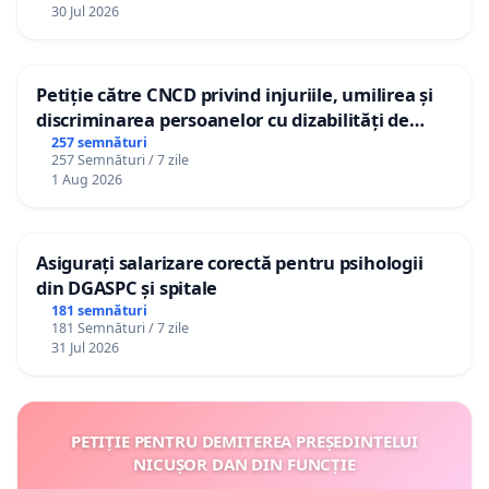
30 Jul 2026
Petiție către CNCD privind injuriile, umilirea și
discriminarea persoanelor cu dizabilități de
către utilizatorul TikTok „Gorici”
257 semnături
257 Semnături / 7 zile
1 Aug 2026
Asigurați salarizare corectă pentru psihologii
din DGASPC și spitale
181 semnături
181 Semnături / 7 zile
31 Jul 2026
PETIȚIE PENTRU DEMITEREA PREȘEDINTELUI
NICUȘOR DAN DIN FUNCȚIE