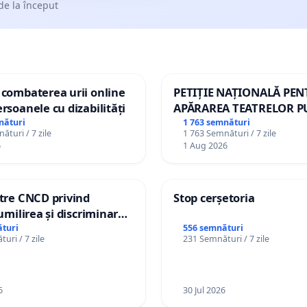
de la început
 combaterea urii online
PETIȚIE NAȚIONALĂ PE
ersoanele cu dizabilități
APĂRAREA TEATRELOR P
DE REPERTORIU DIN RO
nături
1 763 semnături
ături / 7 zile
1 763 Semnături / 7 zile
6
1 Aug 2026
ătre CNCD privind
Stop cerșetoria
 umilirea și discriminarea
or cu dizabilități de
turi
556 semnături
uri / 7 zile
231 Semnături / 7 zile
izatorul TikTok „Gorici”
6
30 Jul 2026