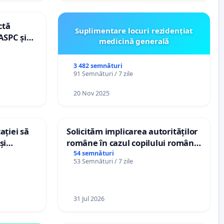
ctă
Suplimentare locuri rezidențiat
ASPC și
medicină generală
3 482 semnături
91 Semnături / 7 zile
20 Nov 2025
ației să
Solicităm implicarea autorităților
și
române în cazul copilului român
e din
Wiliam Kristian Gheorghe, aflat în
54 semnături
53 Semnături / 7 zile
plasament în Danemarca de 12
ani
31 Jul 2026