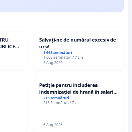
NTRU
Salvați-ne de numărul excesiv de
UBLICE
urși!
MÂNIA
1 668 semnături
1 668 Semnături / 7 zile
5 Aug 2026
Petiție pentru includerea
indemnizației de hrană în salariul
de bază și protejarea gradațiilor
215 semnături
215 Semnături / 7 zile
de vechime pentru asistenții
personali
6 Aug 2026