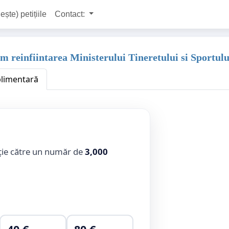
ește) petițiile
Contact:
em reinfiintarea Ministerului Tineretului si Sportulu
plimentară
ție către un număr de
3,000