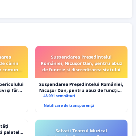
narea
Suspendarea Președintelui
de câinii
României, Nicușor Dan, pentru abuz
din comuna
de funcție și discreditarea statului
pericolului
Suspendarea Președintelui României,
vi și fără
Nicușor Dan, pentru abuz de funcție
și discreditarea statului
48 091 semnături
Notificare de transparență
tăți
Salvați Teatrul Muzical
și palatele