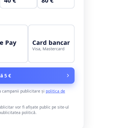
40 €
80 €
e Pay
Card bancar
Visa, Mastercard
ă 5 €
u campanii publicitare și
politica de
citar vor fi afișate public pe site-ul
blicitatea politică.