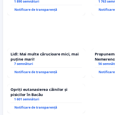
Petrean Lucian-Marius!
1 890 semnături
REPERTOR
1 763 sem
Notificare de transparență
Notificar
Lidl: Mai multe cărucioare mici, mai
Propunem r
puține mari!
Nemerenco 
7 semnături
Sanatatii
56 semnăt
Notificare de transparență
Notificar
Opriți eutanasierea câinilor și
pisicilor în Bacău
1 601 semnături
Notificare de transparență