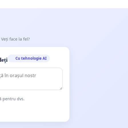
 Veți face la fel?
Cu tehnologie AI
deți
dă pentru dvs.