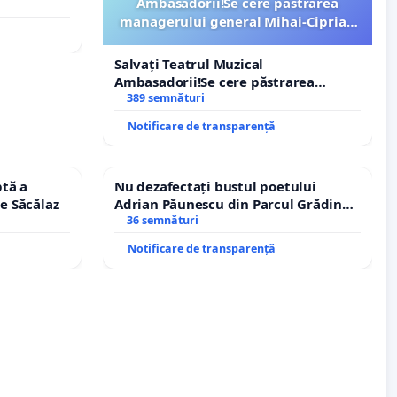
Ambasadorii!Se cere păstrarea
managerului general Mihai-Ciprian
ROGOJAN
Salvați Teatrul Muzical
Ambasadorii!Se cere păstrarea
managerului general Mihai-Ciprian
389 semnături
ROGOJAN
Notificare de transparență
tă a
Nu dezafectați bustul poetului
le Săcălaz
Adrian Păunescu din Parcul Grădina
Icoanei! Stop cenzurii culturale!
36 semnături
Notificare de transparență