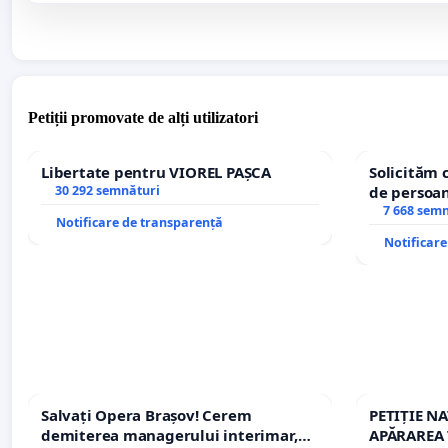
Petiții promovate de alți utilizatori
Libertate pentru VIOREL PAȘCA
Solicităm 
30 292 semnături
de persoan
7 668 sem
Notificare de transparență
Notificar
Salvați Opera Brașov! Cerem
PETIȚIE N
demiterea managerului interimar,
APĂRAREA 