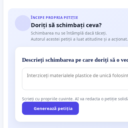
ÎNCEPE PROPRIA PETIȚIE
Doriți să schimbați ceva?
Schimbarea nu se întâmplă dacă tăceți.
Autorul acestei petiții a luat atitudine și a acționat.
Descrieți schimbarea pe care doriți să o ve
Scrieți cu propriile cuvinte. AI va redacta o petiție soli
Generează petiția