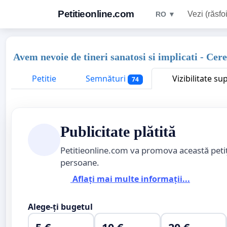
Petitieonline.com
Vezi (răsfoi
RO ▼
Avem nevoie de tineri sanatosi si implicati - Cer
Petitie
Semnături
Vizibilitate su
74
Publicitate plătită
Petitieonline.com va promova această peti
persoane.
Aflați mai multe informații...
Alege-ți bugetul