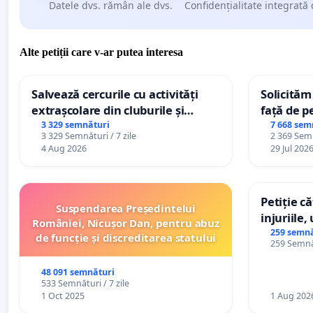
Datele dvs. rămân ale dvs.
Confidențialitate integrată 
Alte petiții care v-ar putea interesa
Salvează cercurile cu activități
Solicităm
extrașcolare din cluburile și
față de p
palatele copiilor
3 329 semnături
7 668 sem
3 329 Semnături / 7 zile
2 369 Semn
4 Aug 2026
29 Jul 202
Petiție c
Suspendarea Președintelui
injuriile,
României, Nicușor Dan, pentru abuz
persoanel
259 semnă
de funcție și discreditarea statului
259 Semnăt
către util
48 091 semnături
533 Semnături / 7 zile
1 Oct 2025
1 Aug 202