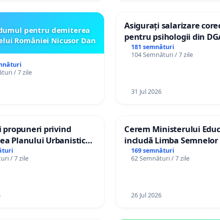
Asigurați salarizare core
dumul pentru demiterea
pentru psihologii din DG
elui României Nicusor Dan
spitale
181 semnături
104 Semnături / 7 zile
mnături
uri / 7 zile
31 Jul 2026
și propuneri privind
Cerem Ministerului Educ
ea Planului Urbanistic
includă Limba Semnelor 
l orașului Ialoveni
alfabetul Braille în școlil
turi
169 semnături
ri / 7 zile
62 Semnături / 7 zile
Republica Moldova!
6
26 Jul 2026