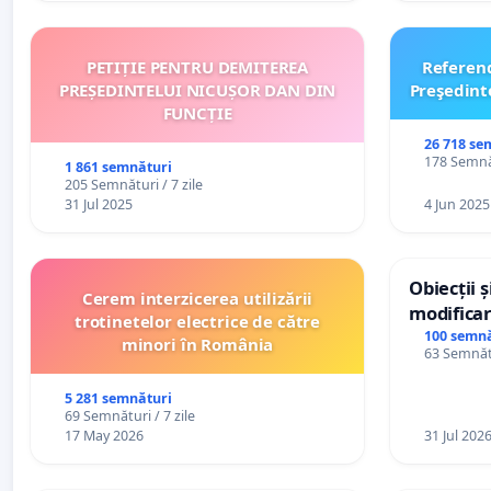
PETIȚIE PENTRU DEMITEREA
Referen
PREȘEDINTELUI NICUȘOR DAN DIN
Preşedint
FUNCȚIE
26 718 se
178 Semnăt
1 861 semnături
205 Semnături / 7 zile
31 Jul 2025
4 Jun 2025
Obiecții 
Cerem interzicerea utilizării
modificar
trotinetelor electrice de către
General a
100 semnă
minori în România
63 Semnătu
5 281 semnături
69 Semnături / 7 zile
17 May 2026
31 Jul 202