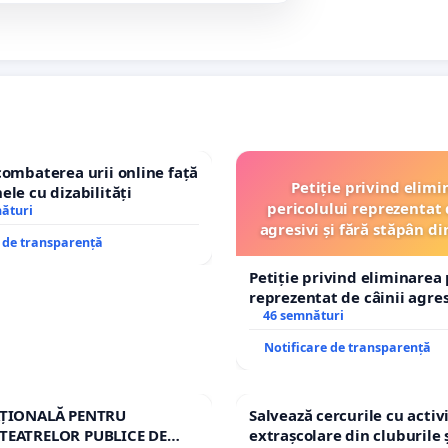
combaterea urii online față
Petiție privind elimi
ele cu dizabilități
pericolului reprezentat 
nături
agresivi și fără stăpân 
e de transparență
Tunari
Petiție privind eliminarea 
reprezentat de câinii agresi
stăpân din comuna Tunari
46 semnături
Notificare de transparență
AȚIONALĂ PENTRU
Salvează cercurile cu activi
TEATRELOR PUBLICE DE
extrașcolare din cluburile 