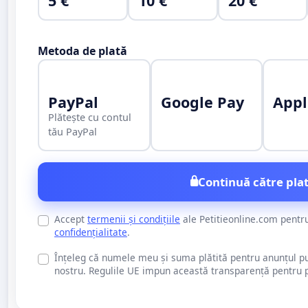
5 €
10 €
20 €
Metoda de plată
PayPal
Google Pay
Appl
Plătește cu contul
tău PayPal
Continuă către plat
Accept
termenii și condițiile
ale Petitieonline.com pentr
confidențialitate
.
Înțeleg că numele meu și suma plătită pentru anunțul publi
nostru. Regulile UE impun această transparență pentru pu