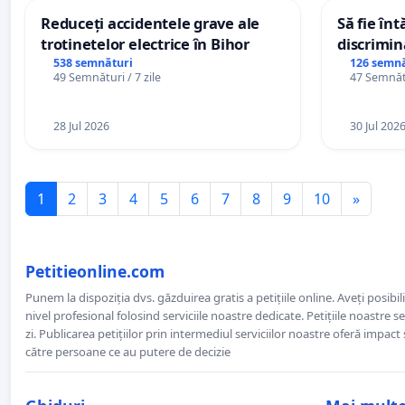
Reduceți accidentele grave ale
Să fie în
trotinetelor electrice în Bihor
discrimin
538 semnături
126 semnă
49 Semnături / 7 zile
47 Semnătu
28 Jul 2026
30 Jul 202
1
2
3
4
5
6
7
8
9
10
»
Petitieonline.com
Punem la dispoziția dvs. găzduirea gratis a petițiile online. Aveți posibili
nivel profesional folosind serviciile noastre dedicate. Petițiile noastre 
zi. Publicarea petițiilor prin intermediul serviciilor noastre oferă impact și
către persoane ce au putere de decizie