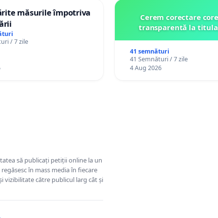
tărite măsurile împotriva
Cerem corectare core
ării
transparentă la titula
turi
ri / 7 zile
41 semnături
41 Semnături / 7 zile
6
4 Aug 2026
tatea să publicați petiții online la un
se regăsesc în mass media în fiecare
 vizibilitate către publicul larg cât și