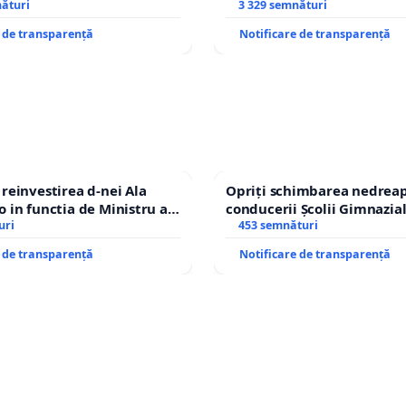
IU DIN ROMÂNIA
nături
copiilor
3 329 semnături
e de transparență
Notificare de transparență
einvestirea d-nei Ala
Opriți schimbarea nedreap
in functia de Ministru al
conducerii Școlii Gimnazia
uri
453 semnături
e de transparență
Notificare de transparență