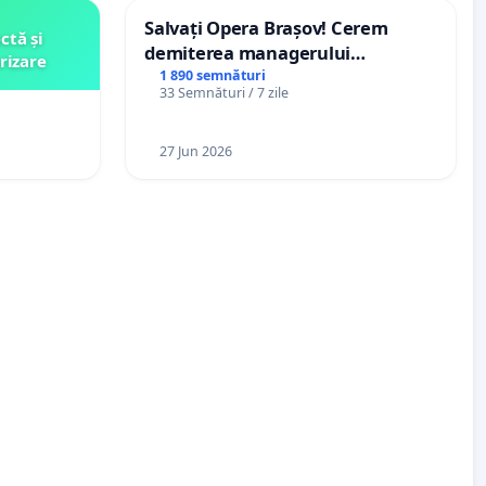
Salvați Opera Brașov! Cerem
ctă și
demiterea managerului
rizare
interimar, Petrean Lucian-Marius!
1 890 semnături
33 Semnături / 7 zile
27 Jun 2026