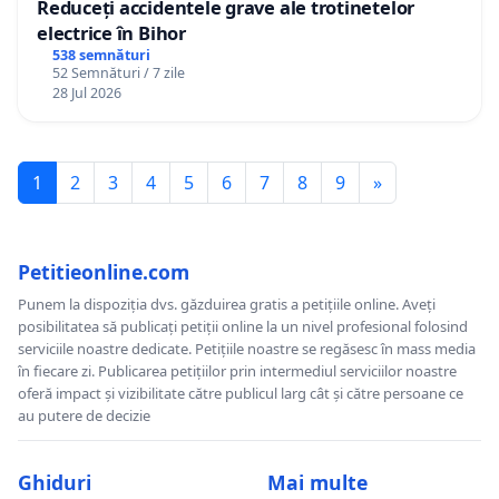
Reduceți accidentele grave ale trotinetelor
electrice în Bihor
538 semnături
52 Semnături / 7 zile
28 Jul 2026
1
2
3
4
5
6
7
8
9
»
Petitieonline.com
Punem la dispoziția dvs. găzduirea gratis a petițiile online. Aveți
posibilitatea să publicați petiții online la un nivel profesional folosind
serviciile noastre dedicate. Petițiile noastre se regăsesc în mass media
în fiecare zi. Publicarea petițiilor prin intermediul serviciilor noastre
oferă impact și vizibilitate către publicul larg cât și către persoane ce
au putere de decizie
Ghiduri
Mai multe