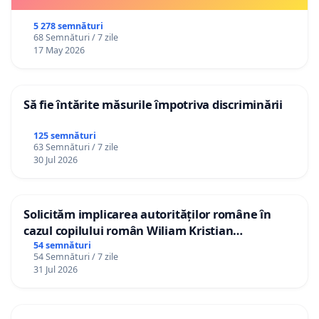
5 278 semnături
68 Semnături / 7 zile
17 May 2026
Să fie întărite măsurile împotriva discriminării
125 semnături
63 Semnături / 7 zile
30 Jul 2026
Solicităm implicarea autorităților române în
cazul copilului român Wiliam Kristian
Gheorghe, aflat în plasament în Danemarca de
54 semnături
54 Semnături / 7 zile
12 ani
31 Jul 2026