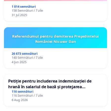
1 814 semnături
158 Semnături / 7 zile
31 Jul 2025
Referendumul pentru demiterea Preşedintelui
României Nicusor Dan
26 673 semnături
140 Semnături / 7 zile
4 Jun 2025
Petiție pentru includerea indemnizației de
hrană în salariul de bază și protejarea
gradațiilor de vechime pentru asistenții
116 semnături
116 Semnături / 7 zile
personali
6 Aug 2026