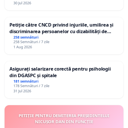
30 Jul 2026
Petiție către CNCD privind injuriile, umilirea și
discriminarea persoanelor cu dizabilități de
către utilizatorul TikTok „Gorici”
258 semnături
258 Semnături / 7 zile
1 Aug 2026
Asigurați salarizare corectă pentru psihologii
din DGASPC și spitale
181 semnături
178 Semnături / 7 zile
31 Jul 2026
PETIȚIE PENTRU DEMITEREA PREȘEDINTELUI
NICUȘOR DAN DIN FUNCȚIE