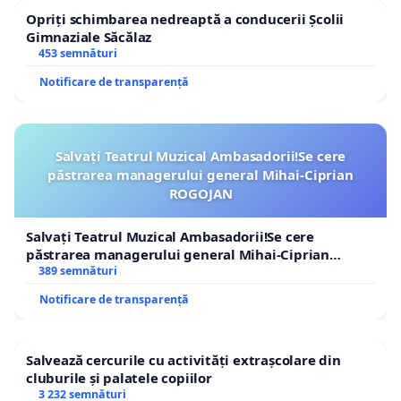
Opriți schimbarea nedreaptă a conducerii Școlii
Gimnaziale Săcălaz
453 semnături
Notificare de transparență
Salvați Teatrul Muzical Ambasadorii!Se cere
păstrarea managerului general Mihai-Ciprian
ROGOJAN
Salvați Teatrul Muzical Ambasadorii!Se cere
păstrarea managerului general Mihai-Ciprian
ROGOJAN
389 semnături
Notificare de transparență
Salvează cercurile cu activități extrașcolare din
cluburile și palatele copiilor
3 232 semnături