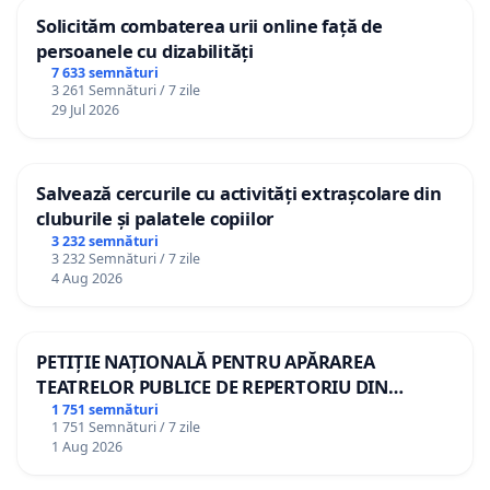
Solicităm combaterea urii online față de
persoanele cu dizabilități
7 633 semnături
3 261 Semnături / 7 zile
29 Jul 2026
Salvează cercurile cu activități extrașcolare din
cluburile și palatele copiilor
3 232 semnături
3 232 Semnături / 7 zile
4 Aug 2026
PETIȚIE NAȚIONALĂ PENTRU APĂRAREA
TEATRELOR PUBLICE DE REPERTORIU DIN
ROMÂNIA
1 751 semnături
1 751 Semnături / 7 zile
1 Aug 2026