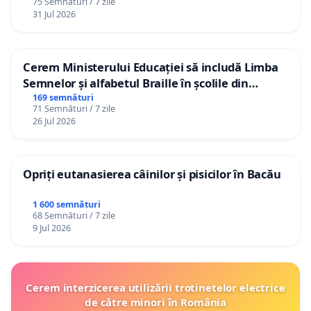
75 Semnături / 7 zile
31 Jul 2026
Cerem Ministerului Educației să includă Limba
Semnelor și alfabetul Braille în școlile din
Republica Moldova!
169 semnături
71 Semnături / 7 zile
26 Jul 2026
Opriți eutanasierea câinilor și pisicilor în Bacău
1 600 semnături
68 Semnături / 7 zile
9 Jul 2026
Cerem interzicerea utilizării trotinetelor electrice
de către minori în România