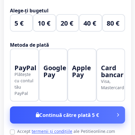
Alege-ți bugetul
5 €
10 €
20 €
40 €
80 €
Metoda de plată
PayPal
Google
Apple
Card
Pay
Pay
bancar
Plătește
cu contul
Visa,
tău
Mastercard
PayPal
Continuă către plată 5 €
Accept
termenii și condițiile
ale Petitieonline.com