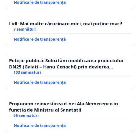
Notificare de transparență
Lidl: Mai multe cărucioare mici, mai puține mari!
7 semnături
Notificare de transparență
Petiție publică: Solicităm modificarea proiectului
DN25 (Galați – Hanu Conachi) prin devierea
traseului în afara localităților!
103 semnături
Notificare de transparență
Propunem reinvestirea d-nei Ala Nemerenco in
functia de Ministru al Sanatatii
56 semnături
Notificare de transparență