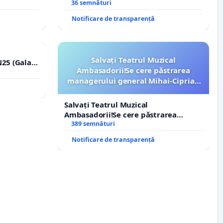
Icoanei! Stop cenzurii culturale!
36 semnături
Notificare de transparență
Salvați Teatrul Muzical
25 (Galați
Ambasadorii!Se cere păstrarea
erea
managerului general Mihai-Ciprian
lor!
ROGOJAN
Salvați Teatrul Muzical
Ambasadorii!Se cere păstrarea
managerului general Mihai-Ciprian
389 semnături
ROGOJAN
Notificare de transparență