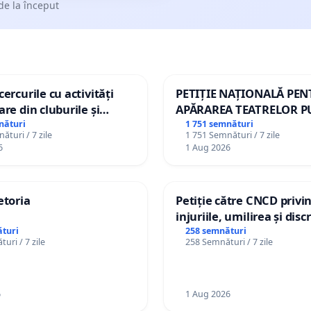
de la început
ercurile cu activități
PETIȚIE NAȚIONALĂ PE
are din cluburile și
APĂRAREA TEATRELOR P
opiilor
DE REPERTORIU DIN RO
nături
1 751 semnături
ături / 7 zile
1 751 Semnături / 7 zile
6
1 Aug 2026
etoria
Petiție către CNCD privi
injuriile, umilirea și dis
persoanelor cu dizabilită
turi
258 semnături
uri / 7 zile
258 Semnături / 7 zile
către utilizatorul TikTok 
6
1 Aug 2026