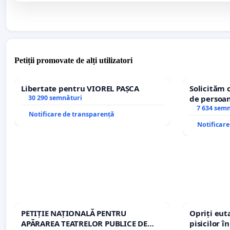
Petiții promovate de alți utilizatori
Libertate pentru VIOREL PAȘCA
Solicităm 
30 290 semnături
de persoan
7 634 sem
Notificare de transparență
Notificar
PETIȚIE NAȚIONALĂ PENTRU
Opriți euta
APĂRAREA TEATRELOR PUBLICE DE
pisicilor î