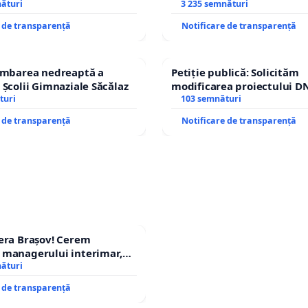
nături
copiilor
3 235 semnături
e de transparență
Notificare de transparență
himbarea nedreaptă a
Petiție publică: Solicităm
 Școlii Gimnaziale Săcălaz
modificarea proiectului DN
turi
– Hanu Conachi) prin devi
103 semnături
traseului în afara localități
e de transparență
Notificare de transparență
era Brașov! Cerem
 managerului interimar,
cian-Marius!
nături
e de transparență