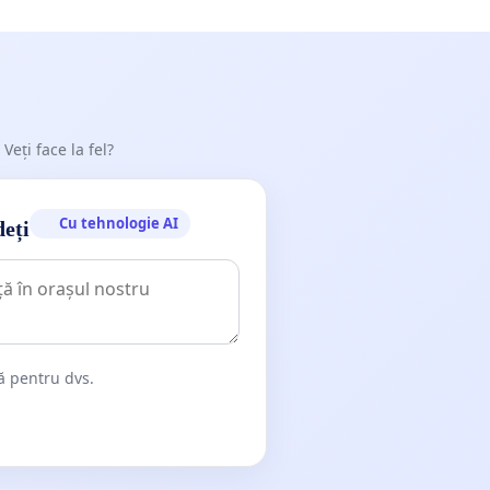
 Veți face la fel?
Cu tehnologie AI
deți
dă pentru dvs.