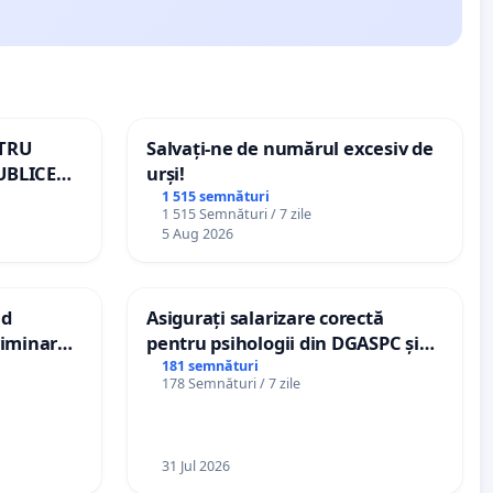
NTRU
Salvați-ne de numărul excesiv de
UBLICE
urși!
MÂNIA
1 515 semnături
1 515 Semnături / 7 zile
5 Aug 2026
nd
Asigurați salarizare corectă
criminarea
pentru psihologii din DGASPC și
ți de
spitale
181 semnături
178 Semnături / 7 zile
„Gorici”
31 Jul 2026