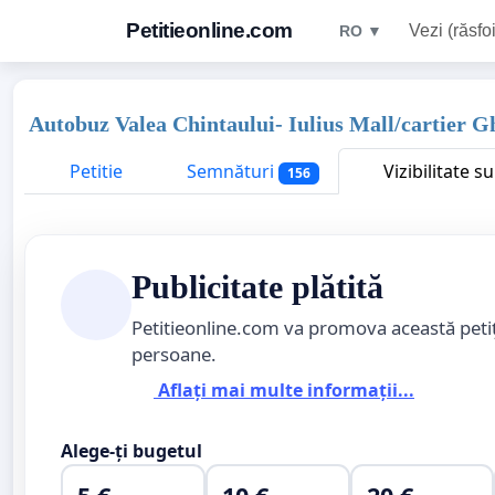
Petitieonline.com
Vezi (răsfoi
RO ▼
Autobuz Valea Chintaului- Iulius Mall/cartier 
Petitie
Semnături
Vizibilitate s
156
Publicitate plătită
Petitieonline.com va promova această peti
persoane.
Aflați mai multe informații...
Alege-ți bugetul