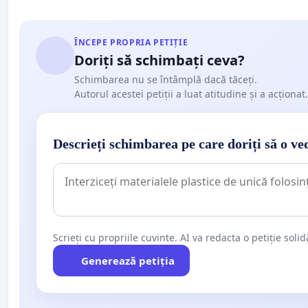
ÎNCEPE PROPRIA PETIȚIE
Doriți să schimbați ceva?
Schimbarea nu se întâmplă dacă tăceți.
Autorul acestei petiții a luat atitudine și a acționat.
Descrieți schimbarea pe care doriți să o ve
Scrieți cu propriile cuvinte. AI va redacta o petiție soli
Generează petiția