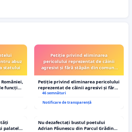
ntelui
Petiție privind eliminarea
entru abuz
pericolului reprezentat de câinii
a statului
agresivi și fără stăpân din comuna
Tunari
 României,
Petiție privind eliminarea pericolului
e funcție
reprezentat de câinii agresivi și fără
stăpân din comuna Tunari
46 semnături
Notificare de transparență
tăți
Nu dezafectați bustul poetului
și palatele
Adrian Păunescu din Parcul Grădina