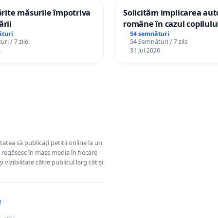
tărite măsurile împotriva
Solicităm implicarea auto
ării
române în cazul copilul
Wiliam Kristian Gheorghe
turi
54 semnături
ri / 7 zile
54 Semnături / 7 zile
plasament în Danemarca
6
31 Jul 2026
ani
tatea să publicați petiții online la un
se regăsesc în mass media în fiecare
 vizibilitate către publicul larg cât și
e