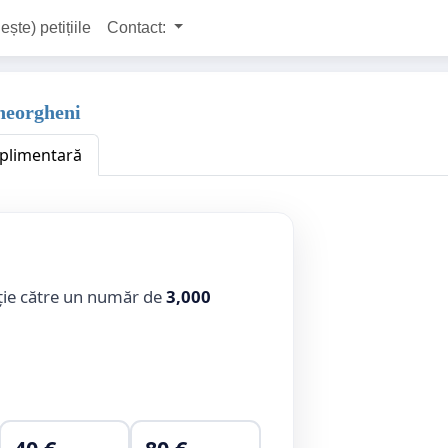
ește) petițiile
Contact:
Gheorgheni
uplimentară
ție către un număr de
3,000