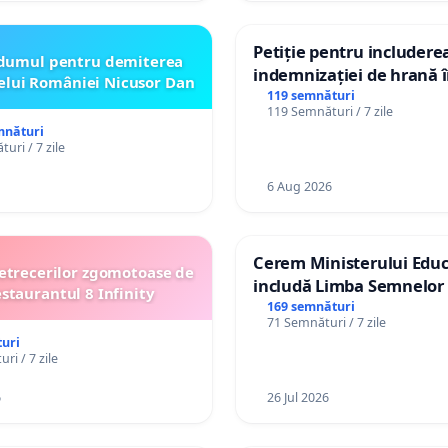
Petiție pentru includere
dumul pentru demiterea
indemnizației de hrană î
elui României Nicusor Dan
de bază și protejarea gra
119 semnături
119 Semnături / 7 zile
de vechime pentru asiste
mnături
personali
uri / 7 zile
6 Aug 2026
Cerem Ministerului Educ
etrecerilor zgomotoase de
includă Limba Semnelor 
estaurantul 8 Infinity
alfabetul Braille în școlil
169 semnături
71 Semnături / 7 zile
Republica Moldova!
uri
ri / 7 zile
6
26 Jul 2026