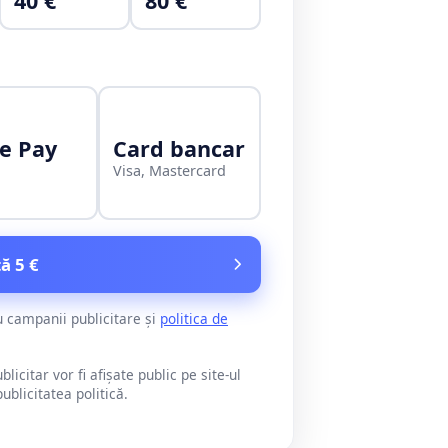
40 €
80 €
e Pay
Card bancar
Visa, Mastercard
ă 5 €
u campanii publicitare și
politica de
citar vor fi afișate public pe site-ul
blicitatea politică.