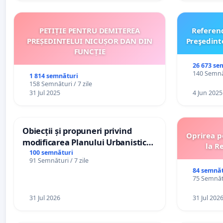
PETIȚIE PENTRU DEMITEREA
Referen
PREȘEDINTELUI NICUȘOR DAN DIN
Preşedint
FUNCȚIE
26 673 se
140 Semnăt
1 814 semnături
158 Semnături / 7 zile
31 Jul 2025
4 Jun 2025
Obiecții și propuneri privind
Oprirea p
modificarea Planului Urbanistic
la R
General al orașului Ialoveni
100 semnături
91 Semnături / 7 zile
84 semnăt
75 Semnătu
31 Jul 2026
31 Jul 202