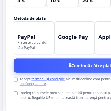
5 €
10 €
20 €
Metoda de plată
PayPal
Google Pay
Appl
Plătește cu contul
tău PayPal
Continuă către plat
Accept
termenii și condițiile
ale Petitieonline.com pentr
confidențialitate
.
Înțeleg că numele meu și suma plătită pentru anunțul publi
nostru. Regulile UE impun această transparență pentru pu