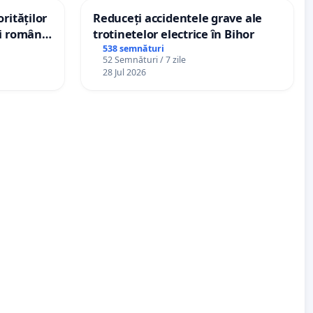
rităților
Reduceți accidentele grave ale
ui român
trotinetelor electrice în Bihor
, aflat în
538 semnături
52 Semnături / 7 zile
 de 12
28 Jul 2026