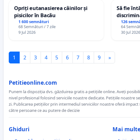
Opriți eutanasierea câinilor și
Să fie în
pisicilor în Bacău
discrimin
1 600 semnături
126 semnă
68 Semnături / 7 zile
64 Semnătu
9 Jul 2026
30 Jul 202
1
2
3
4
5
6
7
8
9
»
Petitieonline.com
Punem la dispoziția dvs. găzduirea gratis a petițiile online. Aveți posibili
nivel profesional folosind serviciile noastre dedicate. Petițiile noastre 
zi. Publicarea petițiilor prin intermediul serviciilor noastre oferă impact și
către persoane ce au putere de decizie
Ghiduri
Mai mult