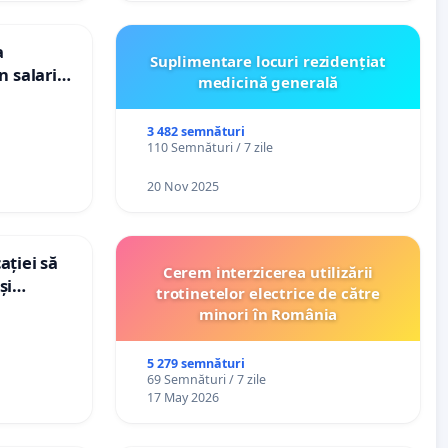
a
Suplimentare locuri rezidențiat
n salariul
medicină generală
dațiilor
nții
3 482 semnături
110 Semnături / 7 zile
20 Nov 2025
ației să
Cerem interzicerea utilizării
și
trotinetelor electrice de către
e din
minori în România
5 279 semnături
69 Semnături / 7 zile
17 May 2026