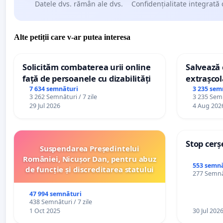
Datele dvs. rămân ale dvs.
Confidențialitate integrată 
Alte petiții care v-ar putea interesa
Solicităm combaterea urii online
Salvează c
față de persoanele cu dizabilități
extrașcol
palatele c
7 634 semnături
3 235 sem
3 262 Semnături / 7 zile
3 235 Semn
29 Jul 2026
4 Aug 202
Stop cerș
Suspendarea Președintelui
României, Nicușor Dan, pentru abuz
553 semnă
de funcție și discreditarea statului
277 Semnăt
47 994 semnături
438 Semnături / 7 zile
1 Oct 2025
30 Jul 202