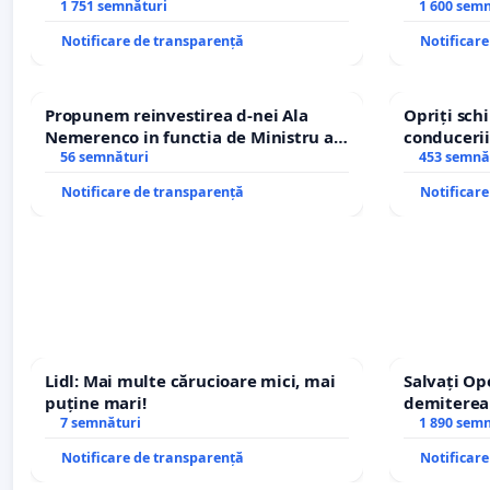
REPERTORIU DIN ROMÂNIA
1 751 semnături
1 600 sem
Notificare de transparență
Notificar
Propunem reinvestirea d-nei Ala
Opriți sc
Nemerenco in functia de Ministru al
conducerii
Sanatatii
56 semnături
453 semnă
Notificare de transparență
Notificar
Lidl: Mai multe cărucioare mici, mai
Salvați Op
puține mari!
demiterea
7 semnături
Petrean Lu
1 890 sem
Notificare de transparență
Notificar