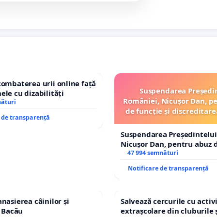
combaterea urii online față
Suspendarea Președi
ele cu dizabilități
României, Nicușor Dan, p
nături
de funcție și discreditare
e de transparență
Suspendarea Președintelui
Nicușor Dan, pentru abuz d
și discreditarea statului
47 994 semnături
Notificare de transparență
nasierea câinilor și
Salvează cercurile cu activi
n Bacău
extrașcolare din cluburile 