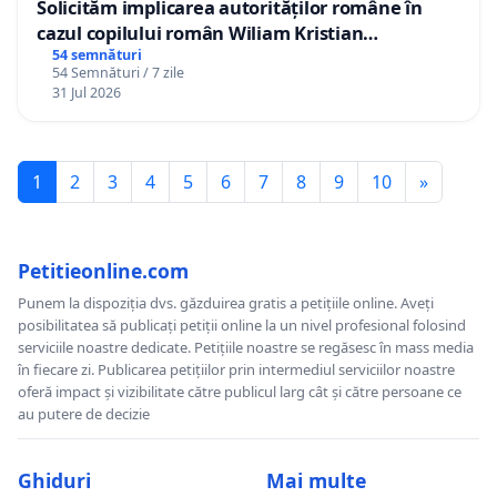
Solicităm implicarea autorităților române în
cazul copilului român Wiliam Kristian
Gheorghe, aflat în plasament în Danemarca de
54 semnături
54 Semnături / 7 zile
12 ani
31 Jul 2026
1
2
3
4
5
6
7
8
9
10
»
Petitieonline.com
Punem la dispoziția dvs. găzduirea gratis a petițiile online. Aveți
posibilitatea să publicați petiții online la un nivel profesional folosind
serviciile noastre dedicate. Petițiile noastre se regăsesc în mass media
în fiecare zi. Publicarea petițiilor prin intermediul serviciilor noastre
oferă impact și vizibilitate către publicul larg cât și către persoane ce
au putere de decizie
Ghiduri
Mai multe