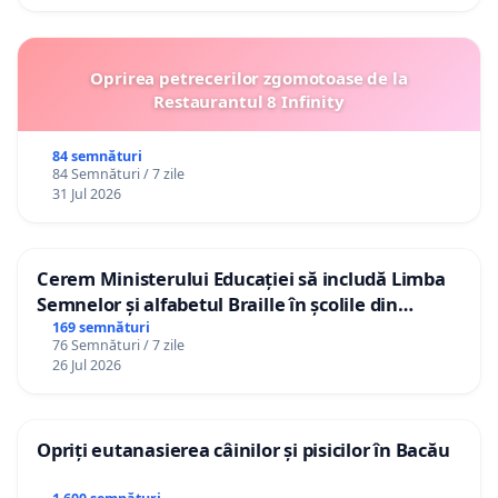
Oprirea petrecerilor zgomotoase de la
Restaurantul 8 Infinity
84 semnături
84 Semnături / 7 zile
31 Jul 2026
Cerem Ministerului Educației să includă Limba
Semnelor și alfabetul Braille în școlile din
Republica Moldova!
169 semnături
76 Semnături / 7 zile
26 Jul 2026
Opriți eutanasierea câinilor și pisicilor în Bacău