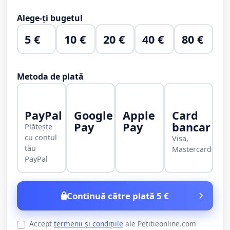
Alege-ți bugetul
5 €
10 €
20 €
40 €
80 €
Metoda de plată
PayPal
Google
Apple
Card
Pay
Pay
bancar
Plătește
cu contul
Visa,
tău
Mastercard
PayPal
Continuă către plată 5 €
Accept
termenii și condițiile
ale Petitieonline.com