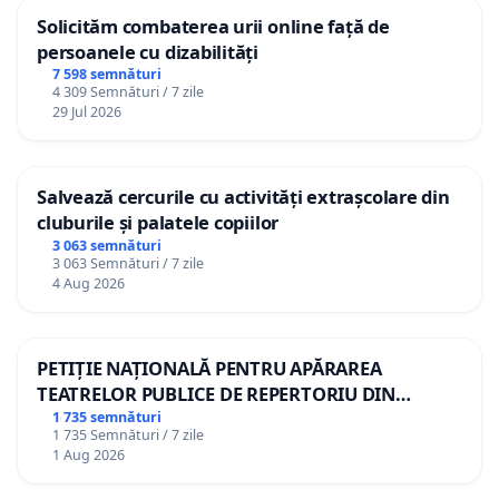
Solicităm combaterea urii online față de
persoanele cu dizabilități
7 598 semnături
4 309 Semnături / 7 zile
29 Jul 2026
Salvează cercurile cu activități extrașcolare din
cluburile și palatele copiilor
3 063 semnături
3 063 Semnături / 7 zile
4 Aug 2026
PETIȚIE NAȚIONALĂ PENTRU APĂRAREA
TEATRELOR PUBLICE DE REPERTORIU DIN
ROMÂNIA
1 735 semnături
1 735 Semnături / 7 zile
1 Aug 2026