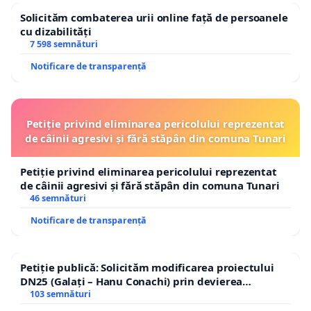
Solicităm combaterea urii online față de persoanele
cu dizabilități
7 598 semnături
Notificare de transparență
Petiție privind eliminarea pericolului reprezentat
de câinii agresivi și fără stăpân din comuna Tunari
Petiție privind eliminarea pericolului reprezentat
de câinii agresivi și fără stăpân din comuna Tunari
46 semnături
Notificare de transparență
Petiție publică: Solicităm modificarea proiectului
DN25 (Galați – Hanu Conachi) prin devierea
traseului în afara localităților!
103 semnături