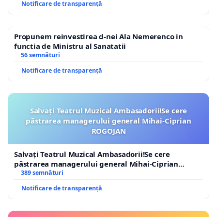
Notificare de transparență
Propunem reinvestirea d-nei Ala Nemerenco in
functia de Ministru al Sanatatii
56 semnături
Notificare de transparență
Salvați Teatrul Muzical Ambasadorii!Se cere
păstrarea managerului general Mihai-Ciprian
ROGOJAN
Salvați Teatrul Muzical Ambasadorii!Se cere
păstrarea managerului general Mihai-Ciprian
ROGOJAN
389 semnături
Notificare de transparență