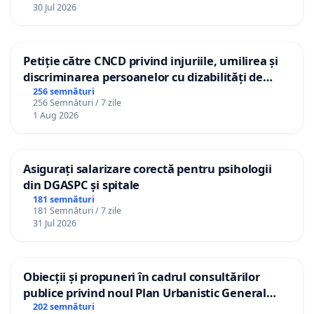
30 Jul 2026
Petiție către CNCD privind injuriile, umilirea și
discriminarea persoanelor cu dizabilități de
către utilizatorul TikTok „Gorici”
256 semnături
256 Semnături / 7 zile
1 Aug 2026
Asigurați salarizare corectă pentru psihologii
din DGASPC și spitale
181 semnături
181 Semnături / 7 zile
31 Jul 2026
Obiecții și propuneri în cadrul consultărilor
publice privind noul Plan Urbanistic General
(PUG) Ialoveni
202 semnături