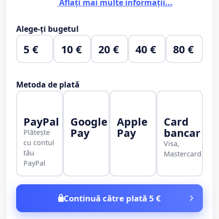
Aflați mai multe informații...
Alege-ți bugetul
5 €
10 €
20 €
40 €
80 €
Metoda de plată
PayPal
Google
Apple
Card
Pay
Pay
bancar
Plătește
cu contul
Visa,
tău
Mastercard
PayPal
Continuă către plată 5 €