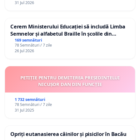
31 Jul 2026
Cerem Ministerului Educației să includă Limba
Semnelor și alfabetul Braille în școlile din
Republica Moldova!
169 semnături
78 Semnături / 7 zile
26 Jul 2026
PETIȚIE PENTRU DEMITEREA PREȘEDINTELUI
NICUȘOR DAN DIN FUNCȚIE
1 732 semnături
78 Semnături / 7 zile
31 Jul 2025
Opriți eutanasierea câinilor și pisicilor în Bacău