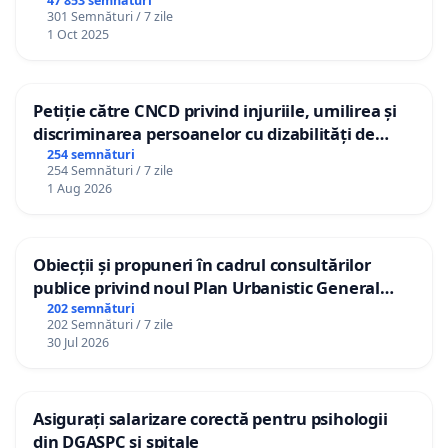
47 853 semnături
301 Semnături / 7 zile
1 Oct 2025
Petiție către CNCD privind injuriile, umilirea și
discriminarea persoanelor cu dizabilități de
către utilizatorul TikTok „Gorici”
254 semnături
254 Semnături / 7 zile
1 Aug 2026
Obiecții și propuneri în cadrul consultărilor
publice privind noul Plan Urbanistic General
(PUG) Ialoveni
202 semnături
202 Semnături / 7 zile
30 Jul 2026
Asigurați salarizare corectă pentru psihologii
din DGASPC și spitale