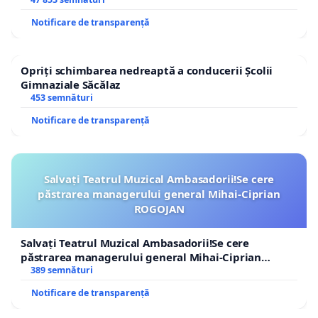
Notificare de transparență
Opriți schimbarea nedreaptă a conducerii Școlii
Gimnaziale Săcălaz
453 semnături
Notificare de transparență
Salvați Teatrul Muzical Ambasadorii!Se cere
păstrarea managerului general Mihai-Ciprian
ROGOJAN
Salvați Teatrul Muzical Ambasadorii!Se cere
păstrarea managerului general Mihai-Ciprian
ROGOJAN
389 semnături
Notificare de transparență