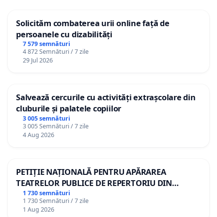
Solicităm combaterea urii online față de
persoanele cu dizabilități
7 579 semnături
4 872 Semnături / 7 zile
29 Jul 2026
Salvează cercurile cu activități extrașcolare din
cluburile și palatele copiilor
3 005 semnături
3 005 Semnături / 7 zile
4 Aug 2026
PETIȚIE NAȚIONALĂ PENTRU APĂRAREA
TEATRELOR PUBLICE DE REPERTORIU DIN
ROMÂNIA
1 730 semnături
1 730 Semnături / 7 zile
1 Aug 2026