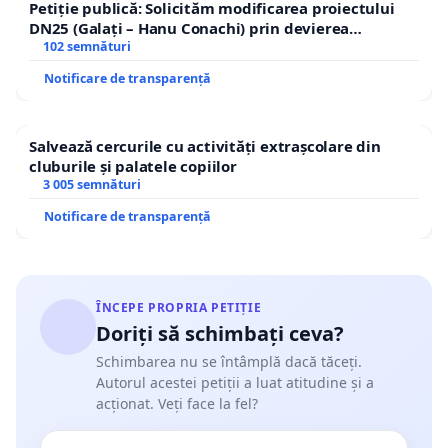
Petiție publică: Solicităm modificarea proiectului
DN25 (Galați – Hanu Conachi) prin devierea
traseului în afara localităților!
102 semnături
Notificare de transparență
Salvează cercurile cu activități extrașcolare din
cluburile și palatele copiilor
3 005 semnături
Notificare de transparență
ÎNCEPE PROPRIA PETIȚIE
Doriți să schimbați ceva?
Schimbarea nu se întâmplă dacă tăceți.
Autorul acestei petiții a luat atitudine și a
acționat. Veți face la fel?