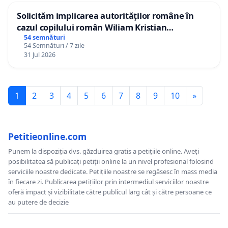
Solicităm implicarea autorităților române în
cazul copilului român Wiliam Kristian
Gheorghe, aflat în plasament în Danemarca de
54 semnături
54 Semnături / 7 zile
12 ani
31 Jul 2026
1
2
3
4
5
6
7
8
9
10
»
Petitieonline.com
Punem la dispoziția dvs. găzduirea gratis a petițiile online. Aveți
posibilitatea să publicați petiții online la un nivel profesional folosind
serviciile noastre dedicate. Petițiile noastre se regăsesc în mass media
în fiecare zi. Publicarea petițiilor prin intermediul serviciilor noastre
oferă impact și vizibilitate către publicul larg cât și către persoane ce
au putere de decizie