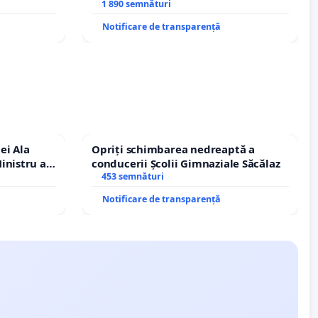
A
Petrean Lucian-Marius!
1 890 semnături
Notificare de transparență
ei Ala
Opriți schimbarea nedreaptă a
inistru al
conducerii Școlii Gimnaziale Săcălaz
453 semnături
Notificare de transparență