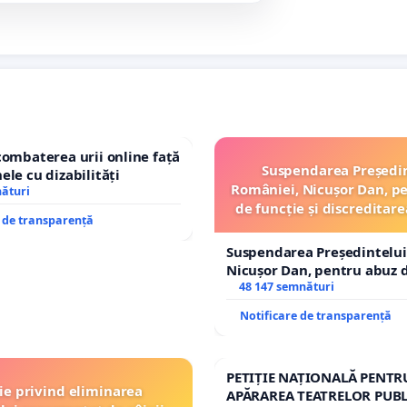
combaterea urii online față
Suspendarea Președi
ele cu dizabilități
României, Nicușor Dan, p
nături
de funcție și discreditare
e de transparență
Suspendarea Președintelui
Nicușor Dan, pentru abuz d
și discreditarea statului
48 147 semnături
Notificare de transparență
PETIȚIE NAȚIONALĂ PENTR
ție privind eliminarea
APĂRAREA TEATRELOR PUBL