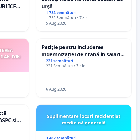
UBLICE
urși!
MÂNIA
1 722 semnături
1 722 Semnături / 7 zile
5 Aug 2026
Petiție pentru includerea
TEREA
indemnizației de hrană în salariul
 DAN DIN
de bază și protejarea gradațiilor
221 semnături
221 Semnături / 7 zile
de vechime pentru asistenții
personali
6 Aug 2026
ctă
Suplimentare locuri rezidențiat
ASPC și
medicină generală
3 482 semnături