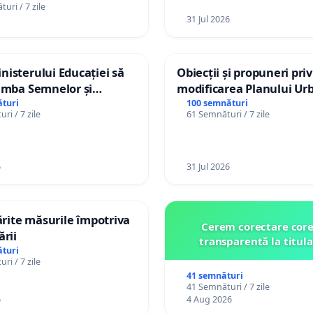
uri / 7 zile
31 Jul 2026
isterului Educației să
Obiecții și propuneri pri
imba Semnelor și
modificarea Planului Urb
Braille în școlile din
General al orașului Ialo
turi
100 semnături
ri / 7 zile
61 Semnături / 7 zile
a Moldova!
6
31 Jul 2026
tărite măsurile împotriva
Cerem corectare core
ării
transparentă la titula
turi
ri / 7 zile
41 semnături
41 Semnături / 7 zile
6
4 Aug 2026