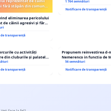
lui reprezentat de câinii
REPERTORIU DIN ROMÂNI
1 764 semnături
și fără stăpân din comuna
Notificare de transparență
Tunari
ivind eliminarea pericolului
 de câinii agresivi și fără
n comuna Tunari
uri
e de transparență
rcurile cu activități
Propunem reinvestirea d-n
e din cluburile și palatele
Nemerenco in functia de M
nături
Sanatatii
56 semnături
e de transparență
Notificare de transparență
 Veți face la fel?