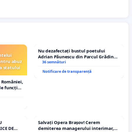
Nu dezafectați bustul poetului
ntelui
Adrian Păunescu din Parcul Grădina
entru abuz
Icoanei! Stop cenzurii culturale!
36 semnături
a statului
Notificare de transparență
 României,
e funcție
U
Salvați Opera Brașov! Cerem
ICE DE
demiterea managerului interimar,