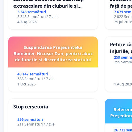
extrașcolare din cluburile și
față de p
palatele copiilor
3 343 semnături
7 671 sem
3 343 Semnături / 7 zile
2 022 Semn
4 Aug 2026
29 Jul 202
Petiție c
Suspendarea Președintelui
injuriile,
României, Nicușor Dan, pentru abuz
persoanel
259 semnă
de funcție și discreditarea statului
259 Semnăt
către util
48 147 semnături
588 Semnături / 7 zile
1 Oct 2025
1 Aug 202
Stop cerșetoria
Referen
Preşedint
556 semnături
211 Semnături / 7 zile
26 732 se