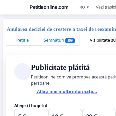
Petitieonline.com
Vezi (răsfoi
RO ▼
Anularea deciziei de crestere a taxei de reexami
Petitie
Semnături
Vizibilitate s
856
Publicitate plătită
Petitieonline.com va promova această peti
persoane.
Aflați mai multe informații...
Alege-ți bugetul