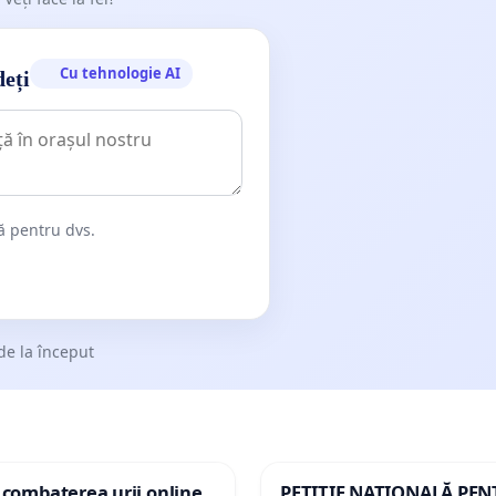
Cu tehnologie AI
deți
dă pentru dvs.
de la început
 combaterea urii online
PETIȚIE NAȚIONALĂ PE