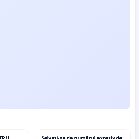
NTRU
Salvați-ne de numărul excesiv de