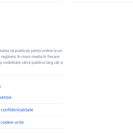
tatea să publicați petiții online la un
se regăsesc în mass media în fiecare
 vizibilitate către publicul larg cât și
e
petiție
 confidențialitate
 cookie-urile