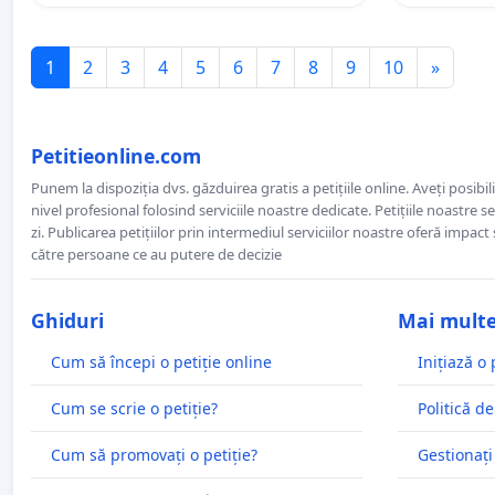
1
2
3
4
5
6
7
8
9
10
»
Petitieonline.com
Punem la dispoziția dvs. găzduirea gratis a petițiile online. Aveți posibili
nivel profesional folosind serviciile noastre dedicate. Petițiile noastre 
zi. Publicarea petițiilor prin intermediul serviciilor noastre oferă impact și
către persoane ce au putere de decizie
Ghiduri
Mai mult
Cum să începi o petiție online
Inițiază o 
Cum se scrie o petiție?
Politică de
Cum să promovați o petiție?
Gestionați