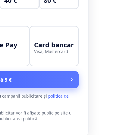
40 €
80 €
e Pay
Card bancar
Visa, Mastercard
ă 5 €
u campanii publicitare și
politica de
citar vor fi afișate public pe site-ul
blicitatea politică.