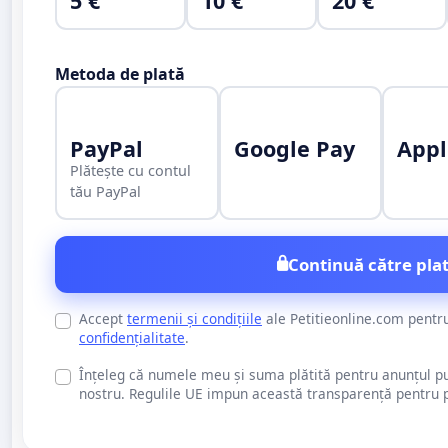
5 €
10 €
20 €
Metoda de plată
PayPal
Google Pay
Appl
Plătește cu contul
tău PayPal
Continuă către plat
Accept
termenii și condițiile
ale Petitieonline.com pentr
confidențialitate
.
Înțeleg că numele meu și suma plătită pentru anunțul publi
nostru. Regulile UE impun această transparență pentru pu