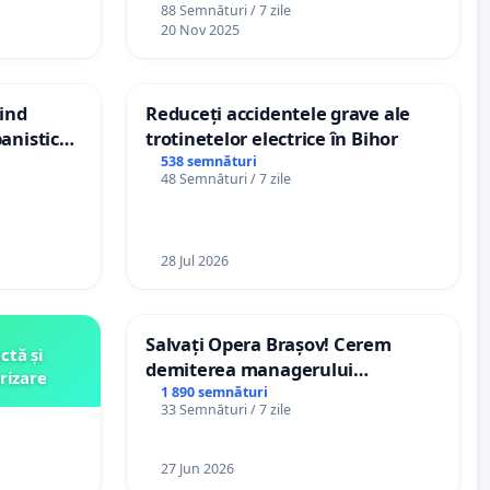
88 Semnături / 7 zile
20 Nov 2025
vind
Reduceți accidentele grave ale
anistic
trotinetelor electrice în Bihor
veni
538 semnături
48 Semnături / 7 zile
28 Jul 2026
Salvați Opera Brașov! Cerem
ctă și
demiterea managerului
rizare
interimar, Petrean Lucian-Marius!
1 890 semnături
33 Semnături / 7 zile
27 Jun 2026