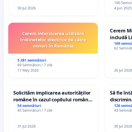
190 Semnăt
30 Jul 2026
4 Jun 2025
Cerem Min
Cerem interzicerea utilizării
includă L
trotinetelor electrice de către
alfabetul 
169 semnă
minori în România
62 Semnătu
Republic
5 281 semnături
69 Semnături / 7 zile
17 May 2026
26 Jul 202
Solicităm implicarea autorităților
Să fie în
române în cazul copilului român
discrimin
Wiliam Kristian Gheorghe, aflat în
54 semnături
126 semnă
45 Semnături / 7 zile
43 Semnătu
plasament în Danemarca de 12
ani
31 Jul 2026
30 Jul 202