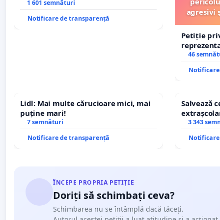
pericolu
1 601 semnături
agresivi 
Notificare de transparență
Petiție pr
reprezentat
stăpân di
46 semnăt
Notificar
Lidl: Mai multe cărucioare mici, mai
Salvează ce
puține mari!
extrașcolar
7 semnături
copiilor
3 343 sem
Notificare de transparență
Notificar
ÎNCEPE PROPRIA PETIȚIE
Doriți să schimbați ceva?
Schimbarea nu se întâmplă dacă tăceți.
Autorul acestei petiții a luat atitudine și a acționat.