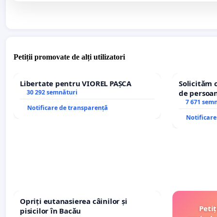
Petiții promovate de alți utilizatori
Libertate pentru VIOREL PAȘCA
Solicităm 
30 292 semnături
de persoan
7 671 sem
Notificare de transparență
Notificar
Opriți eutanasierea câinilor și
Peti
pisicilor în Bacău