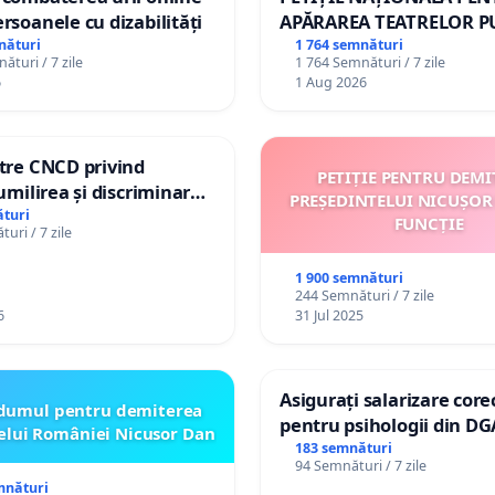
ersoanele cu dizabilități
APĂRAREA TEATRELOR P
DE REPERTORIU DIN RO
nături
1 764 semnături
ături / 7 zile
1 764 Semnături / 7 zile
6
1 Aug 2026
ătre CNCD privind
PETIȚIE PENTRU DEMI
 umilirea și discriminarea
PREȘEDINTELUI NICUȘOR
or cu dizabilități de
turi
FUNCȚIE
uri / 7 zile
izatorul TikTok „Gorici”
1 900 semnături
244 Semnături / 7 zile
6
31 Jul 2025
Asigurați salarizare core
dumul pentru demiterea
pentru psihologii din DG
elui României Nicusor Dan
spitale
183 semnături
94 Semnături / 7 zile
mnături