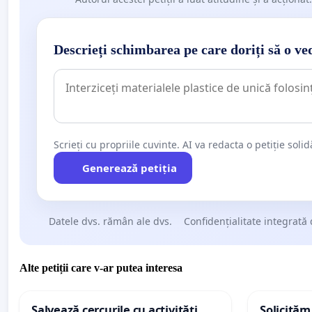
Descrieți schimbarea pe care doriți să o ve
Scrieți cu propriile cuvinte. AI va redacta o petiție soli
Generează petiția
Datele dvs. rămân ale dvs.
Confidențialitate integrată 
Alte petiții care v-ar putea interesa
Salvează cercurile cu activități
Solicităm