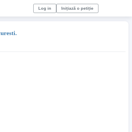
Log in
Inițiază o petiție
uresti.