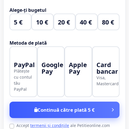
Alege-ți bugetul
5 €
10 €
20 €
40 €
80 €
Metoda de plată
PayPal
Google
Apple
Card
Pay
Pay
bancar
Plătește
cu contul
Visa,
tău
Mastercard
PayPal
Continuă către plată 5 €
Accept
termenii și condițiile
ale Petitieonline.com