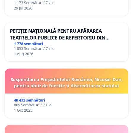
1 173 Semnături / 7 zile
29 Jul 2026
PETIȚIE NAȚIONALĂ PENTRU APĂRAREA
TEATRELOR PUBLICE DE REPERTORIU DIN
ROMÂNIA
1 778 semnături
1 053 Semnături / 7 zile
1 Aug 2026
Suspendarea Președintelui României, Nicușor Dan,
pentru abuz de funcție și discreditarea statului
48 432 semnături
869 Semnături / 7 zile
1 Oct 2025