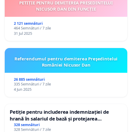
PETIȚIE PENTRU DEMITEREA PREȘEDINTELUI
NICUȘOR DAN DIN FUNCȚIE
2 121 semnături
464 Semnături / 7 zile
31 Jul 2025
Referendumul pentru demiterea Preşedintelui
României Nicusor Dan
26 885 semnături
335 Semnături / 7 zile
4 Jun 2025
Petiție pentru includerea indemnizației de
hrană în salariul de bază și protejarea
gradațiilor de vechime pentru asistenții
328 semnături
328 Semnături / 7 zile