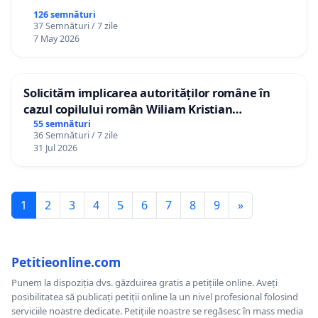
126 semnături
37 Semnături / 7 zile
7 May 2026
Solicităm implicarea autorităților române în
cazul copilului român Wiliam Kristian
Gheorghe, aflat în plasament în Danemarca de
55 semnături
36 Semnături / 7 zile
12 ani
31 Jul 2026
1
2
3
4
5
6
7
8
9
»
Petitieonline.com
Punem la dispoziția dvs. găzduirea gratis a petițiile online. Aveți
posibilitatea să publicați petiții online la un nivel profesional folosind
serviciile noastre dedicate. Petițiile noastre se regăsesc în mass media