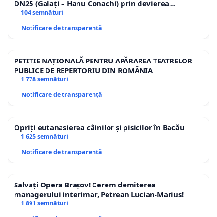
DN25 (Galați – Hanu Conachi) prin devierea
traseului în afara localităților!
104 semnături
Notificare de transparență
PETIȚIE NAȚIONALĂ PENTRU APĂRAREA TEATRELOR
PUBLICE DE REPERTORIU DIN ROMÂNIA
1 778 semnături
Notificare de transparență
Opriți eutanasierea câinilor și pisicilor în Bacău
1 625 semnături
Notificare de transparență
Salvați Opera Brașov! Cerem demiterea
managerului interimar, Petrean Lucian-Marius!
1 891 semnături