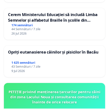
Cerem Ministerului Educației să includă Limba
Semnelor și alfabetul Braille în școlile din
Republica Moldova!
174 semnături
44 Semnături / 7 zile
26 Jul 2026
Opriți eutanasierea câinilor și pisicilor în Bacău
1 625 semnături
43 Semnături / 7 zile
9 Jul 2026
PETIȚIE privind menținerea țarcurilor pentru câini
din zona Lacului Noua și consultarea comunității
înainte de orice relocare