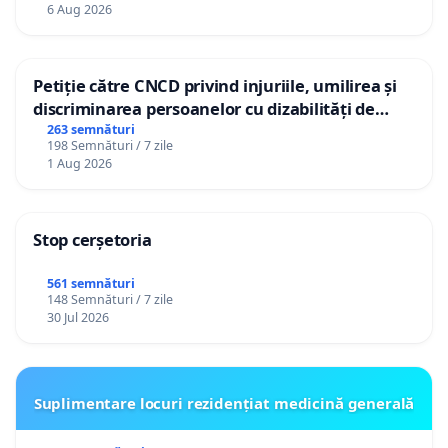
personali
6 Aug 2026
Petiție către CNCD privind injuriile, umilirea și
discriminarea persoanelor cu dizabilități de
către utilizatorul TikTok „Gorici”
263 semnături
198 Semnături / 7 zile
1 Aug 2026
Stop cerșetoria
561 semnături
148 Semnături / 7 zile
30 Jul 2026
Suplimentare locuri rezidențiat medicină generală