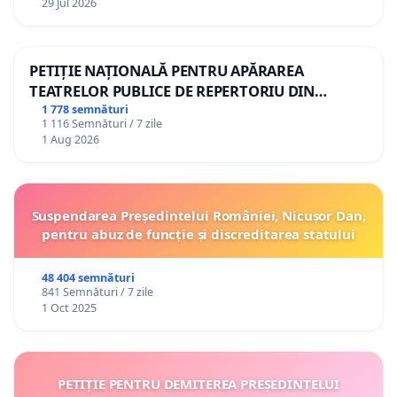
29 Jul 2026
PETIȚIE NAȚIONALĂ PENTRU APĂRAREA
TEATRELOR PUBLICE DE REPERTORIU DIN
ROMÂNIA
1 778 semnături
1 116 Semnături / 7 zile
1 Aug 2026
Suspendarea Președintelui României, Nicușor Dan,
pentru abuz de funcție și discreditarea statului
48 404 semnături
841 Semnături / 7 zile
1 Oct 2025
PETIȚIE PENTRU DEMITEREA PREȘEDINTELUI