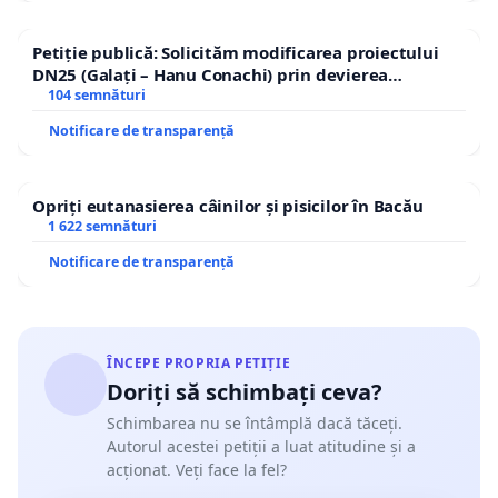
Petiție publică: Solicităm modificarea proiectului
DN25 (Galați – Hanu Conachi) prin devierea
traseului în afara localităților!
104 semnături
Notificare de transparență
Opriți eutanasierea câinilor și pisicilor în Bacău
1 622 semnături
Notificare de transparență
ÎNCEPE PROPRIA PETIȚIE
Doriți să schimbați ceva?
Schimbarea nu se întâmplă dacă tăceți.
Autorul acestei petiții a luat atitudine și a
acționat. Veți face la fel?