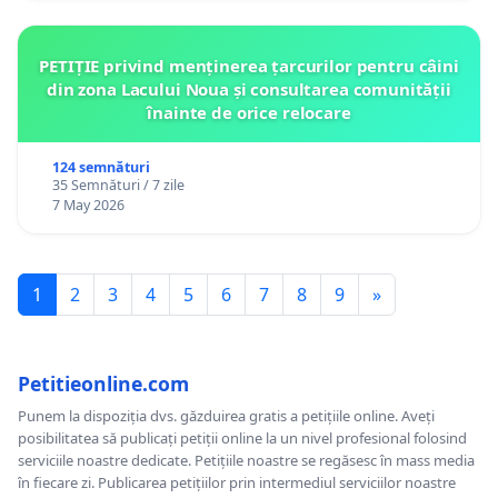
PETIȚIE privind menținerea țarcurilor pentru câini
din zona Lacului Noua și consultarea comunității
înainte de orice relocare
124 semnături
35 Semnături / 7 zile
7 May 2026
1
2
3
4
5
6
7
8
9
»
Petitieonline.com
Punem la dispoziția dvs. găzduirea gratis a petițiile online. Aveți
posibilitatea să publicați petiții online la un nivel profesional folosind
serviciile noastre dedicate. Petițiile noastre se regăsesc în mass media
în fiecare zi. Publicarea petițiilor prin intermediul serviciilor noastre