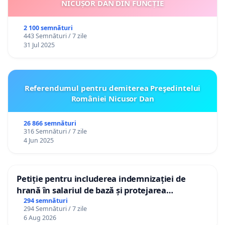
NICUȘOR DAN DIN FUNCȚIE
2 100 semnături
443 Semnături / 7 zile
31 Jul 2025
Referendumul pentru demiterea Preşedintelui
României Nicusor Dan
26 866 semnături
316 Semnături / 7 zile
4 Jun 2025
Petiție pentru includerea indemnizației de
hrană în salariul de bază și protejarea
gradațiilor de vechime pentru asistenții
294 semnături
294 Semnături / 7 zile
personali
6 Aug 2026