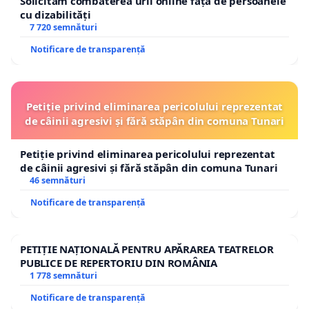
Solicităm combaterea urii online față de persoanele
cu dizabilități
7 720 semnături
Notificare de transparență
Petiție privind eliminarea pericolului reprezentat
de câinii agresivi și fără stăpân din comuna Tunari
Petiție privind eliminarea pericolului reprezentat
de câinii agresivi și fără stăpân din comuna Tunari
46 semnături
Notificare de transparență
PETIȚIE NAȚIONALĂ PENTRU APĂRAREA TEATRELOR
PUBLICE DE REPERTORIU DIN ROMÂNIA
1 778 semnături
Notificare de transparență