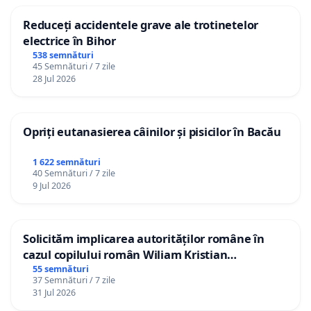
Reduceți accidentele grave ale trotinetelor
electrice în Bihor
538 semnături
45 Semnături / 7 zile
28 Jul 2026
Opriți eutanasierea câinilor și pisicilor în Bacău
1 622 semnături
40 Semnături / 7 zile
9 Jul 2026
Solicităm implicarea autorităților române în
cazul copilului român Wiliam Kristian
Gheorghe, aflat în plasament în Danemarca de
55 semnături
37 Semnături / 7 zile
12 ani
31 Jul 2026