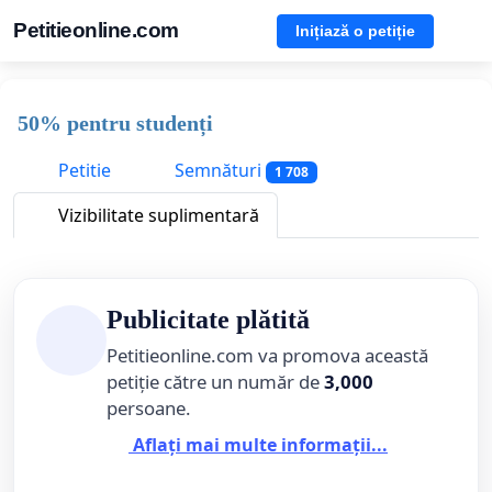
Petitieonline.com
Inițiază o petiție
50% pentru studenți
Petitie
Semnături
1 708
Vizibilitate suplimentară
Publicitate plătită
Petitieonline.com va promova această
petiție către un număr de
3,000
persoane.
Aflați mai multe informații...