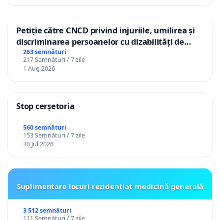
Petiție către CNCD privind injuriile, umilirea și
discriminarea persoanelor cu dizabilități de
către utilizatorul TikTok „Gorici”
263 semnături
217 Semnături / 7 zile
1 Aug 2026
Stop cerșetoria
560 semnături
153 Semnături / 7 zile
30 Jul 2026
Suplimentare locuri rezidențiat medicină generală
3 512 semnături
111 Semnături / 7 zile