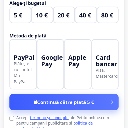
Alege-ți bugetul
5 €
10 €
20 €
40 €
80 €
Metoda de plată
PayPal
Google
Apple
Card
Pay
Pay
bancar
Plătește
cu contul
Visa,
tău
Mastercard
PayPal
Continuă către plată 5 €
Accept
termenii și condițiile
ale Petitieonline.com
pentru campanii publicitare și
politica de