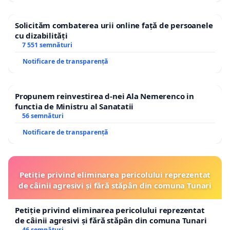
Solicităm combaterea urii online față de persoanele
cu dizabilități
7 551 semnături
Notificare de transparență
Propunem reinvestirea d-nei Ala Nemerenco in
functia de Ministru al Sanatatii
56 semnături
Notificare de transparență
Petiție privind eliminarea pericolului reprezentat
de câinii agresivi și fără stăpân din comuna Tunari
Petiție privind eliminarea pericolului reprezentat
de câinii agresivi și fără stăpân din comuna Tunari
46 semnături