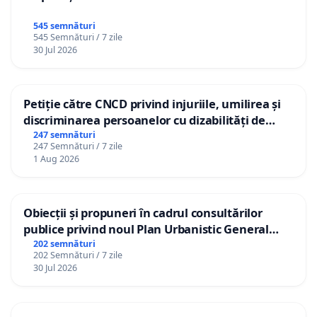
545 semnături
545 Semnături / 7 zile
30 Jul 2026
Petiție către CNCD privind injuriile, umilirea și
discriminarea persoanelor cu dizabilități de
către utilizatorul TikTok „Gorici”
247 semnături
247 Semnături / 7 zile
1 Aug 2026
Obiecții și propuneri în cadrul consultărilor
publice privind noul Plan Urbanistic General
(PUG) Ialoveni
202 semnături
202 Semnături / 7 zile
30 Jul 2026