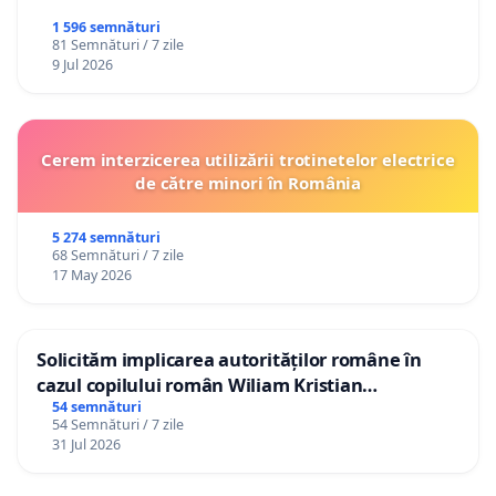
1 596 semnături
81 Semnături / 7 zile
9 Jul 2026
Cerem interzicerea utilizării trotinetelor electrice
de către minori în România
5 274 semnături
68 Semnături / 7 zile
17 May 2026
Solicităm implicarea autorităților române în
cazul copilului român Wiliam Kristian
Gheorghe, aflat în plasament în Danemarca de
54 semnături
54 Semnături / 7 zile
12 ani
31 Jul 2026