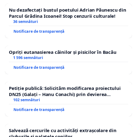
Nu dezafectați bustul poetului Adrian Păunescu din
Parcul Grădina Icoanei! Stop cenzurii culturale!
36 semnături
Notificare de transparență
Opriți eutanasierea câinilor și pisicilor în Bacău
1 596 semnături
Notificare de transparență
Petiție publică: Solicităm modificarea proiectului
DN25 (Galați – Hanu Conachi) prin devierea
traseului în afara localităților!
102 semnături
Notificare de transparență
Salvează cercurile cu activități extrașcolare din
cluburile și palatele copiilor