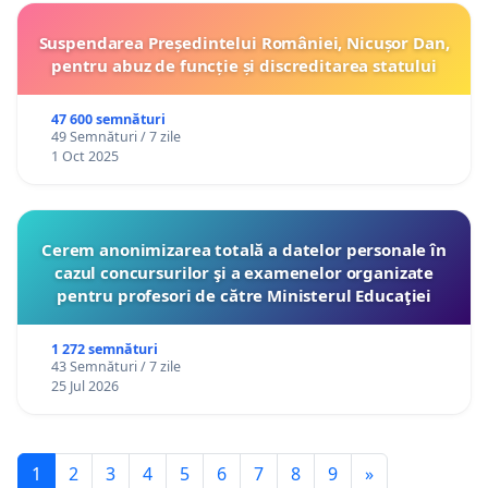
Suspendarea Președintelui României, Nicușor Dan,
pentru abuz de funcție și discreditarea statului
47 600 semnături
49 Semnături / 7 zile
1 Oct 2025
Cerem anonimizarea totală a datelor personale în
cazul concursurilor şi a examenelor organizate
pentru profesori de către Ministerul Educaţiei
1 272 semnături
43 Semnături / 7 zile
25 Jul 2026
1
2
3
4
5
6
7
8
9
»