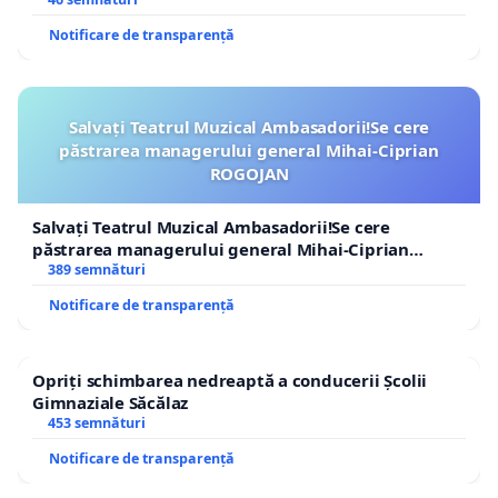
Notificare de transparență
Salvați Teatrul Muzical Ambasadorii!Se cere
păstrarea managerului general Mihai-Ciprian
ROGOJAN
Salvați Teatrul Muzical Ambasadorii!Se cere
păstrarea managerului general Mihai-Ciprian
ROGOJAN
389 semnături
Notificare de transparență
Opriți schimbarea nedreaptă a conducerii Școlii
Gimnaziale Săcălaz
453 semnături
Notificare de transparență