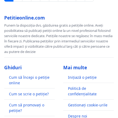
Petitieonline.com
Punem la dispoziția dvs. găzduirea gratis a petițiile online. Aveți
posibilitatea să publicați petiții online la un nivel profesional folosind
serviciile noastre dedicate. Petițiile noastre se regăsesc în mass media
în fiecare zi. Publicarea petițiilor prin intermediul serviciilor noastre
oferă impact și vizibilitate către publicul larg cât și către persoane ce
au putere de decizie
Ghiduri
Mai multe
Cum să începi o petiție
Inițiază o petiție
online
Politică de
Cum se scrie o petiție?
confidențialitate
Cum să promovați o
Gestionați cookie-urile
petiție?
Despre noi