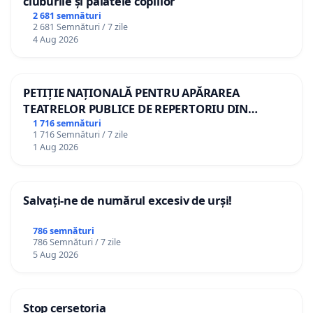
cluburile și palatele copiilor
2 681 semnături
2 681 Semnături / 7 zile
4 Aug 2026
PETIȚIE NAȚIONALĂ PENTRU APĂRAREA
TEATRELOR PUBLICE DE REPERTORIU DIN
ROMÂNIA
1 716 semnături
1 716 Semnături / 7 zile
1 Aug 2026
Salvați-ne de numărul excesiv de urși!
786 semnături
786 Semnături / 7 zile
5 Aug 2026
Stop cerșetoria