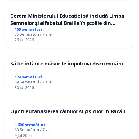
Cerem Ministerului Educației să includă Limba
Semnelor și alfabetul Braille în școlile din
Republica Moldova!
169 semnături
75 Semnături / 7 zile
26 Jul 2026
Să fie întărite măsurile împotriva discriminării
124 semnături
69 Semnături / 7 zile
30 Jul 2026
Opriți eutanasierea câinilor și pisicilor în Bacău
1 600 semnături
69 Semnături / 7 zile
9 Jul 2026