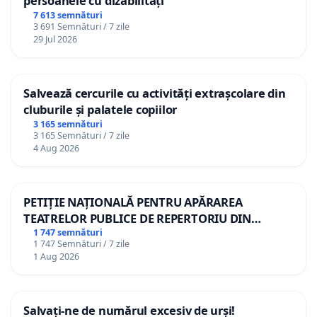
persoanele cu dizabilități
7 613 semnături
3 691 Semnături / 7 zile
29 Jul 2026
Salvează cercurile cu activități extrașcolare din
cluburile și palatele copiilor
3 165 semnături
3 165 Semnături / 7 zile
4 Aug 2026
PETIȚIE NAȚIONALĂ PENTRU APĂRAREA
TEATRELOR PUBLICE DE REPERTORIU DIN
ROMÂNIA
1 747 semnături
1 747 Semnături / 7 zile
1 Aug 2026
Salvați-ne de numărul excesiv de urși!