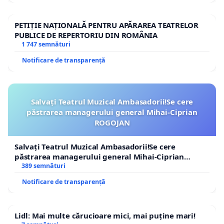
PETIȚIE NAȚIONALĂ PENTRU APĂRAREA TEATRELOR
PUBLICE DE REPERTORIU DIN ROMÂNIA
1 747 semnături
Notificare de transparență
Salvați Teatrul Muzical Ambasadorii!Se cere
păstrarea managerului general Mihai-Ciprian
ROGOJAN
Salvați Teatrul Muzical Ambasadorii!Se cere
păstrarea managerului general Mihai-Ciprian
ROGOJAN
389 semnături
Notificare de transparență
Lidl: Mai multe cărucioare mici, mai puține mari!