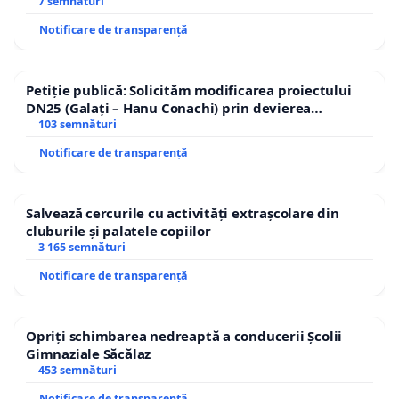
7 semnături
Notificare de transparență
Petiție publică: Solicităm modificarea proiectului
DN25 (Galați – Hanu Conachi) prin devierea
traseului în afara localităților!
103 semnături
Notificare de transparență
Salvează cercurile cu activități extrașcolare din
cluburile și palatele copiilor
3 165 semnături
Notificare de transparență
Opriți schimbarea nedreaptă a conducerii Școlii
Gimnaziale Săcălaz
453 semnături
Notificare de transparență