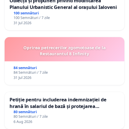
Obiecții și propuneri privind modificarea
Planului Urbanistic General al orașului Ialoveni
100 semnături
100 Semnături / 7 zile
31 Jul 2026
Oprirea petrecerilor zgomotoase de la
Restaurantul 8 Infinity
84 semnături
84 Semnături / 7 zile
31 Jul 2026
Petiție pentru includerea indemnizației de
hrană în salariul de bază și protejarea
gradațiilor de vechime pentru asistenții
80 semnături
80 Semnături / 7 zile
personali
6 Aug 2026