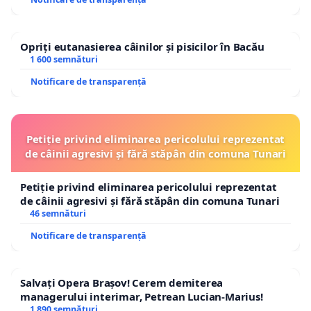
Opriți eutanasierea câinilor și pisicilor în Bacău
1 600 semnături
Notificare de transparență
Petiție privind eliminarea pericolului reprezentat
de câinii agresivi și fără stăpân din comuna Tunari
Petiție privind eliminarea pericolului reprezentat
de câinii agresivi și fără stăpân din comuna Tunari
46 semnături
Notificare de transparență
Salvați Opera Brașov! Cerem demiterea
managerului interimar, Petrean Lucian-Marius!
1 890 semnături