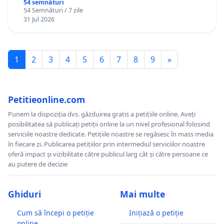
Gheorghe, aflat în plasament în Danemarca de
54 semnături
54 Semnături / 7 zile
12 ani
31 Jul 2026
1
2
3
4
5
6
7
8
9
»
Petitieonline.com
Punem la dispoziția dvs. găzduirea gratis a petițiile online. Aveți
posibilitatea să publicați petiții online la un nivel profesional folosind
serviciile noastre dedicate. Petițiile noastre se regăsesc în mass media
în fiecare zi. Publicarea petițiilor prin intermediul serviciilor noastre
oferă impact și vizibilitate către publicul larg cât și către persoane ce
au putere de decizie
Ghiduri
Mai multe
Cum să începi o petiție
Inițiază o petiție
online