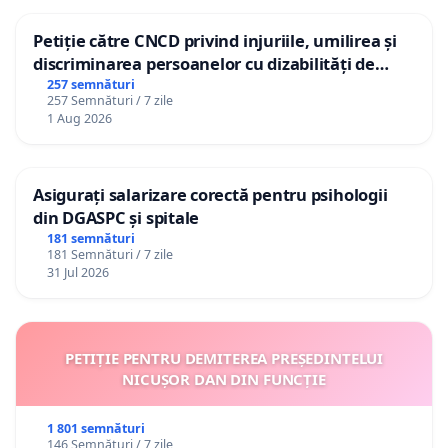
Petiție către CNCD privind injuriile, umilirea și
discriminarea persoanelor cu dizabilități de
către utilizatorul TikTok „Gorici”
257 semnături
257 Semnături / 7 zile
1 Aug 2026
Asigurați salarizare corectă pentru psihologii
din DGASPC și spitale
181 semnături
181 Semnături / 7 zile
31 Jul 2026
PETIȚIE PENTRU DEMITEREA PREȘEDINTELUI
NICUȘOR DAN DIN FUNCȚIE
1 801 semnături
146 Semnături / 7 zile