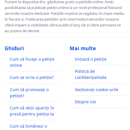
Punem la dispoziția dvs. găzduirea gratis a petițiile online. Aveți
posibilitatea să publicați petiții online la un nivel profesional folosind
serviciile noastre dedicate. Petițiile noastre se regăsesc în mass media
în fiecare zi. Publicarea petițiilor prin intermediul serviciilor noastre
oferă impact și vizibilitate către publicul larg cât și către persoane ce
au putere de decizie
Ghiduri
Mai multe
Cum să începi o petiție
Inițiază o petiție
online
Politică de
Cum se scrie o petiție?
confidențialitate
Cum să promovați o
Gestionați cookie-urile
petiție?
Despre noi
Cum să obții apariții în
presă pentru petiția ta
Cum să înmânezi o