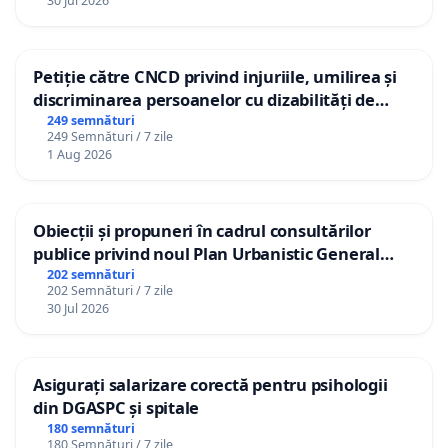
30 Jul 2026
Petiție către CNCD privind injuriile, umilirea și
discriminarea persoanelor cu dizabilități de
către utilizatorul TikTok „Gorici”
249 semnături
249 Semnături / 7 zile
1 Aug 2026
Obiecții și propuneri în cadrul consultărilor
publice privind noul Plan Urbanistic General
(PUG) Ialoveni
202 semnături
202 Semnături / 7 zile
30 Jul 2026
Asigurați salarizare corectă pentru psihologii
din DGASPC și spitale
180 semnături
180 Semnături / 7 zile