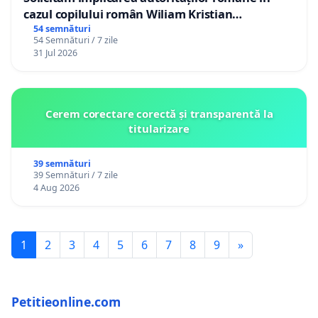
cazul copilului român Wiliam Kristian
Gheorghe, aflat în plasament în Danemarca de
54 semnături
54 Semnături / 7 zile
12 ani
31 Jul 2026
Cerem corectare corectă și transparentă la
titularizare
39 semnături
39 Semnături / 7 zile
4 Aug 2026
1
2
3
4
5
6
7
8
9
»
Petitieonline.com