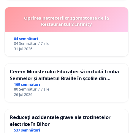
Oprirea petrecerilor zgomotoase de la
Restaurantul 8 Infinity
84 semnături
84 Semnături / 7 zile
31 Jul 2026
Cerem Ministerului Educației să includă Limba
Semnelor și alfabetul Braille în școlile din
Republica Moldova!
169 semnături
80 Semnături / 7 zile
26 Jul 2026
Reduceți accidentele grave ale trotinetelor
electrice în Bihor
537 semnături