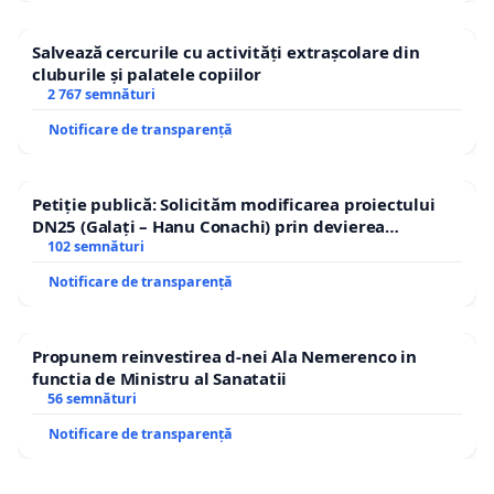
Salvează cercurile cu activități extrașcolare din
cluburile și palatele copiilor
2 767 semnături
Notificare de transparență
Petiție publică: Solicităm modificarea proiectului
DN25 (Galați – Hanu Conachi) prin devierea
traseului în afara localităților!
102 semnături
Notificare de transparență
Propunem reinvestirea d-nei Ala Nemerenco in
functia de Ministru al Sanatatii
56 semnături
Notificare de transparență