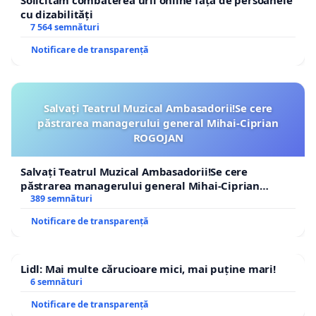
Solicităm combaterea urii online față de persoanele
cu dizabilități
7 564 semnături
Notificare de transparență
Salvați Teatrul Muzical Ambasadorii!Se cere
păstrarea managerului general Mihai-Ciprian
ROGOJAN
Salvați Teatrul Muzical Ambasadorii!Se cere
păstrarea managerului general Mihai-Ciprian
ROGOJAN
389 semnături
Notificare de transparență
Lidl: Mai multe cărucioare mici, mai puține mari!
6 semnături
Notificare de transparență