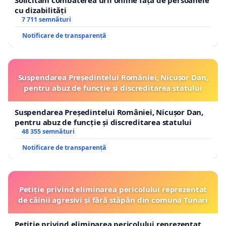
Solicităm combaterea urii online față de persoanele
cu dizabilități
7 711 semnături
Notificare de transparență
Suspendarea Președintelui României, Nicușor Dan,
pentru abuz de funcție și discreditarea statului
Suspendarea Președintelui României, Nicușor Dan,
pentru abuz de funcție și discreditarea statului
48 355 semnături
Notificare de transparență
Petiție privind eliminarea pericolului reprezentat
de câinii agresivi și fără stăpân din comuna Tunari
Petiție privind eliminarea pericolului reprezentat