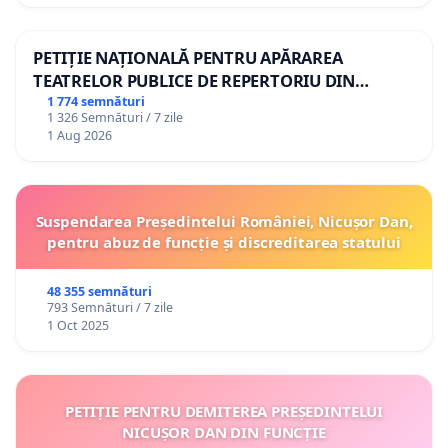
PETIȚIE NAȚIONALĂ PENTRU APĂRAREA
TEATRELOR PUBLICE DE REPERTORIU DIN
ROMÂNIA
1 774 semnături
1 326 Semnături / 7 zile
1 Aug 2026
Suspendarea Președintelui României, Nicușor Dan,
pentru abuz de funcție și discreditarea statului
48 355 semnături
793 Semnături / 7 zile
1 Oct 2025
PETIȚIE PENTRU DEMITEREA PREȘEDINTELUI
NICUȘOR DAN DIN FUNCȚIE