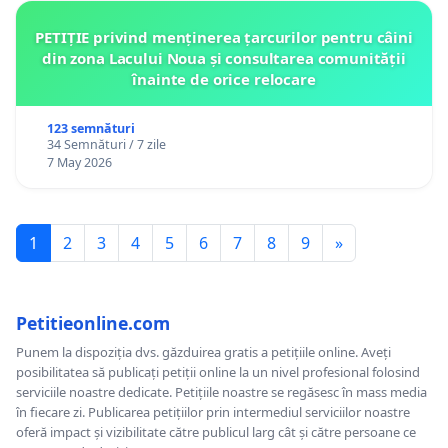
PETIȚIE privind menținerea țarcurilor pentru câini
din zona Lacului Noua și consultarea comunității
înainte de orice relocare
123 semnături
34 Semnături / 7 zile
7 May 2026
1
2
3
4
5
6
7
8
9
»
Petitieonline.com
Punem la dispoziția dvs. găzduirea gratis a petițiile online. Aveți
posibilitatea să publicați petiții online la un nivel profesional folosind
serviciile noastre dedicate. Petițiile noastre se regăsesc în mass media
în fiecare zi. Publicarea petițiilor prin intermediul serviciilor noastre
oferă impact și vizibilitate către publicul larg cât și către persoane ce