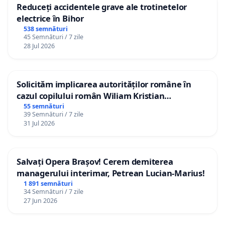
Reduceți accidentele grave ale trotinetelor
electrice în Bihor
538 semnături
45 Semnături / 7 zile
28 Jul 2026
Solicităm implicarea autorităților române în
cazul copilului român Wiliam Kristian
Gheorghe, aflat în plasament în Danemarca de
55 semnături
39 Semnături / 7 zile
12 ani
31 Jul 2026
Salvați Opera Brașov! Cerem demiterea
managerului interimar, Petrean Lucian-Marius!
1 891 semnături
34 Semnături / 7 zile
27 Jun 2026