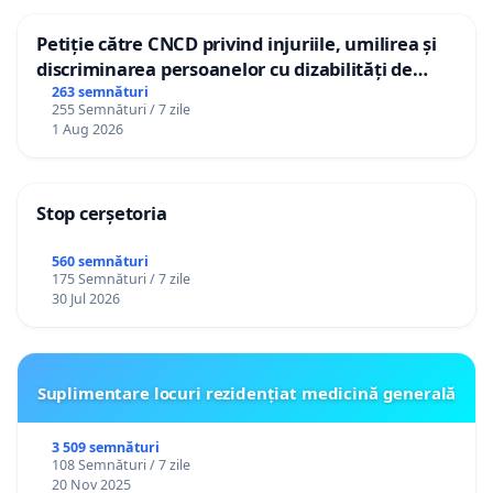
Petiție către CNCD privind injuriile, umilirea și
discriminarea persoanelor cu dizabilități de
către utilizatorul TikTok „Gorici”
263 semnături
255 Semnături / 7 zile
1 Aug 2026
Stop cerșetoria
560 semnături
175 Semnături / 7 zile
30 Jul 2026
Suplimentare locuri rezidențiat medicină generală
3 509 semnături
108 Semnături / 7 zile
20 Nov 2025