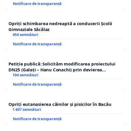
Notificare de transparență
Opriți schimbarea nedreaptă a conducerii Școlii
Gimnaziale Săcălaz
454 semnături
Notificare de transparență
Petiție publică: Solicităm modificarea proiectului
DN25 (Galați – Hanu Conachi) prin devierea
traseului în afara localităților!
104 semnături
Notificare de transparență
Opriți eutanasierea câinilor și pisicilor în Bacău
1 607 semnături
Notificare de transparență