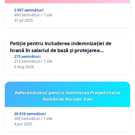
2 057 semnături
400 Semnături / 7 zile
31 Jul 2025
Petiție pentru includerea indemnizației de
hrană în salariul de bază și protejarea
gradațiilor de vechime pentru asistenții
273 semnături
273 Semnături / 7 zile
personali
6 Aug 2026
Referendumul pentru demiterea Preşedintelui
României Nicusor Dan
26 816 semnături
269 Semnături / 7 zile
4 Jun 2025