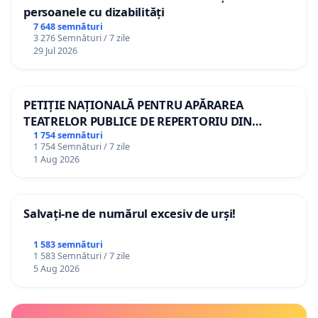
persoanele cu dizabilități
7 648 semnături
3 276 Semnături / 7 zile
29 Jul 2026
PETIȚIE NAȚIONALĂ PENTRU APĂRAREA
TEATRELOR PUBLICE DE REPERTORIU DIN
ROMÂNIA
1 754 semnături
1 754 Semnături / 7 zile
1 Aug 2026
Salvați-ne de numărul excesiv de urși!
1 583 semnături
1 583 Semnături / 7 zile
5 Aug 2026