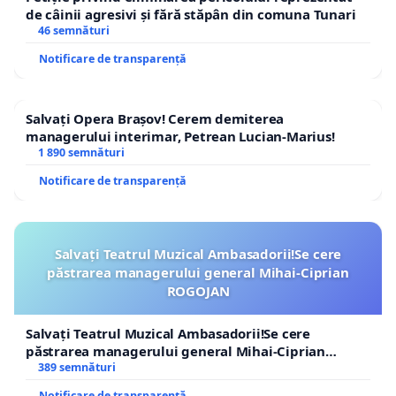
de câinii agresivi și fără stăpân din comuna Tunari
46 semnături
Notificare de transparență
Salvați Opera Brașov! Cerem demiterea
managerului interimar, Petrean Lucian-Marius!
1 890 semnături
Notificare de transparență
Salvați Teatrul Muzical Ambasadorii!Se cere
păstrarea managerului general Mihai-Ciprian
ROGOJAN
Salvați Teatrul Muzical Ambasadorii!Se cere
păstrarea managerului general Mihai-Ciprian
ROGOJAN
389 semnături
Notificare de transparență