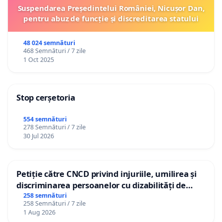
Suspendarea Președintelui României, Nicușor Dan,
pentru abuz de funcție și discreditarea statului
48 024 semnături
468 Semnături / 7 zile
1 Oct 2025
Stop cerșetoria
554 semnături
278 Semnături / 7 zile
30 Jul 2026
Petiție către CNCD privind injuriile, umilirea și
discriminarea persoanelor cu dizabilități de
către utilizatorul TikTok „Gorici”
258 semnături
258 Semnături / 7 zile
1 Aug 2026