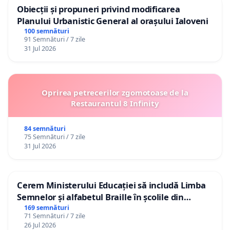
Obiecții și propuneri privind modificarea
Planului Urbanistic General al orașului Ialoveni
100 semnături
91 Semnături / 7 zile
31 Jul 2026
Oprirea petrecerilor zgomotoase de la
Restaurantul 8 Infinity
84 semnături
75 Semnături / 7 zile
31 Jul 2026
Cerem Ministerului Educației să includă Limba
Semnelor și alfabetul Braille în școlile din
Republica Moldova!
169 semnături
71 Semnături / 7 zile
26 Jul 2026