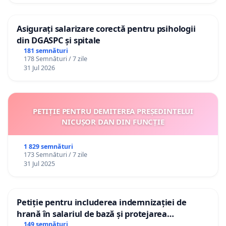
Asigurați salarizare corectă pentru psihologii
din DGASPC și spitale
181 semnături
178 Semnături / 7 zile
31 Jul 2026
PETIȚIE PENTRU DEMITEREA PREȘEDINTELUI
NICUȘOR DAN DIN FUNCȚIE
1 829 semnături
173 Semnături / 7 zile
31 Jul 2025
Petiție pentru includerea indemnizației de
hrană în salariul de bază și protejarea
gradațiilor de vechime pentru asistenții
149 semnături