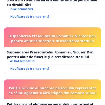
Solicităm combaterea urii online față de persoanele
cu dizabilități
7 648 semnături
Notificare de transparență
Suspendarea Președintelui României, Nicușor Dan,
pentru abuz de funcție și discreditarea statului
Suspendarea Președintelui României, Nicușor Dan,
pentru abuz de funcție și discreditarea statului
48 024 semnături
Notificare de transparență
Petiție privind eliminarea pericolului reprezentat
de câinii agresivi și fără stăpân din comuna Tunari
Petiție privind eliminarea pericolului reprezentat