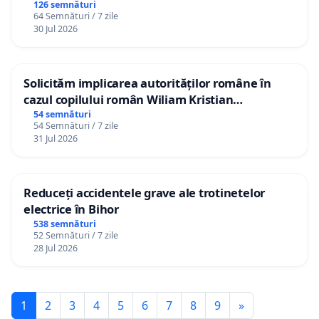
126 semnături
64 Semnături / 7 zile
30 Jul 2026
Solicităm implicarea autorităților române în
cazul copilului român Wiliam Kristian
Gheorghe, aflat în plasament în Danemarca de
54 semnături
54 Semnături / 7 zile
12 ani
31 Jul 2026
Reduceți accidentele grave ale trotinetelor
electrice în Bihor
538 semnături
52 Semnături / 7 zile
28 Jul 2026
1
2
3
4
5
6
7
8
9
»