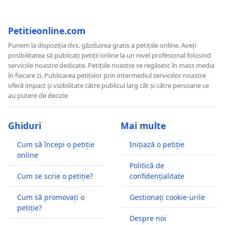
Petitieonline.com
Punem la dispoziția dvs. găzduirea gratis a petițiile online. Aveți
posibilitatea să publicați petiții online la un nivel profesional folosind
serviciile noastre dedicate. Petițiile noastre se regăsesc în mass media
în fiecare zi. Publicarea petițiilor prin intermediul serviciilor noastre
oferă impact și vizibilitate către publicul larg cât și către persoane ce
au putere de decizie
Ghiduri
Mai multe
Cum să începi o petiție
Inițiază o petiție
online
Politică de
Cum se scrie o petiție?
confidențialitate
Cum să promovați o
Gestionați cookie-urile
petiție?
Despre noi