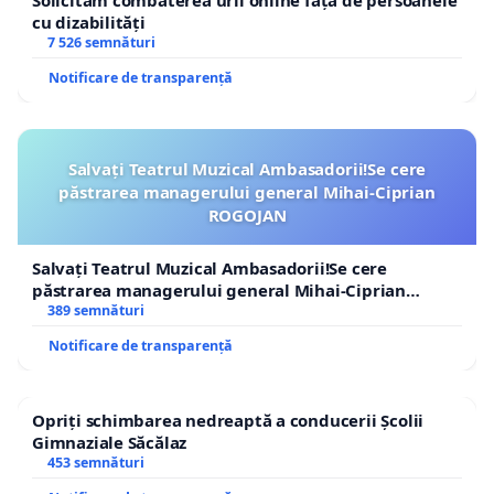
Solicităm combaterea urii online față de persoanele
cu dizabilități
7 526 semnături
Notificare de transparență
Salvați Teatrul Muzical Ambasadorii!Se cere
păstrarea managerului general Mihai-Ciprian
ROGOJAN
Salvați Teatrul Muzical Ambasadorii!Se cere
păstrarea managerului general Mihai-Ciprian
ROGOJAN
389 semnături
Notificare de transparență
Opriți schimbarea nedreaptă a conducerii Școlii
Gimnaziale Săcălaz
453 semnături