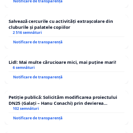
Notificare de transparență
Salvează cercurile cu activități extrașcolare din
cluburile și palatele copiilor
2 516 semnături
Notificare de transparență
Lidl: Mai multe cărucioare mici, mai puține mari!
6 semnături
Notificare de transparență
Petiție publică: Solicităm modificarea proiectului
DN25 (Galați – Hanu Conachi) prin devierea
traseului în afara localităților!
102 semnături
Notificare de transparență