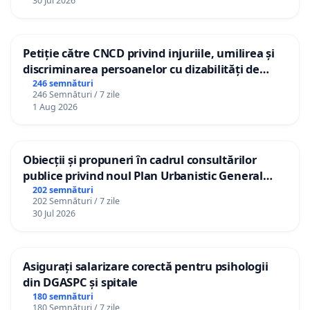
30 Jul 2026
Petiție către CNCD privind injuriile, umilirea și
discriminarea persoanelor cu dizabilități de
către utilizatorul TikTok „Gorici”
246 semnături
246 Semnături / 7 zile
1 Aug 2026
Obiecții și propuneri în cadrul consultărilor
publice privind noul Plan Urbanistic General
(PUG) Ialoveni
202 semnături
202 Semnături / 7 zile
30 Jul 2026
Asigurați salarizare corectă pentru psihologii
din DGASPC și spitale
180 semnături
180 Semnături / 7 zile