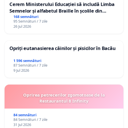
Cerem Ministerului Educației să includă Limba
Semnelor și alfabetul Braille în școlile din
Republica Moldova!
168 semnături
95 Semnături / 7 zile
26 Jul 2026
Opriți eutanasierea câinilor și pisicilor în Bacău
1 596 semnături
87 Semnături / 7 zile
9 Jul 2026
Oprirea petrecerilor zgomotoase de la
Restaurantul 8 Infinity
84 semnături
84 Semnături / 7 zile
31 Jul 2026