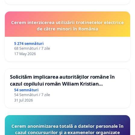
Cerem interzicerea utilizării trotinetelor electrice
de către minori în România
5 274 semnături
68 Semnături / 7 zile
17 May 2026
Solicităm implicarea autorităților române în
cazul copilului român Wiliam Kristian
Gheorghe, aflat în plasament în Danemarca de
54 semnături
54 Semnături / 7 zile
12 ani
31 Jul 2026
Cerem anonimizarea totală a datelor personale în
cazul concursurilor şi a examenelor organizate