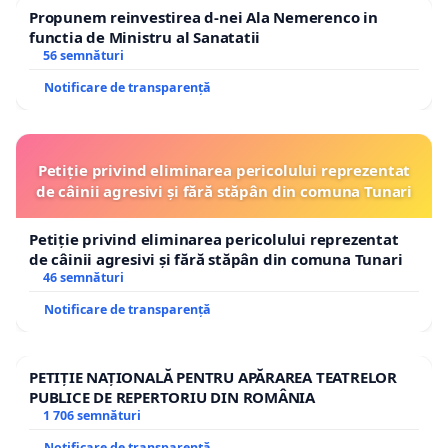
Propunem reinvestirea d-nei Ala Nemerenco in
functia de Ministru al Sanatatii
56 semnături
Notificare de transparență
Petiție privind eliminarea pericolului reprezentat
de câinii agresivi și fără stăpân din comuna Tunari
Petiție privind eliminarea pericolului reprezentat
de câinii agresivi și fără stăpân din comuna Tunari
46 semnături
Notificare de transparență
PETIȚIE NAȚIONALĂ PENTRU APĂRAREA TEATRELOR
PUBLICE DE REPERTORIU DIN ROMÂNIA
1 706 semnături
Notificare de transparență