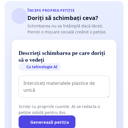
ÎNCEPE PROPRIA PETIȚIE
Doriți să schimbați ceva?
Schimbarea nu se întâmplă dacă tăceți.
Porniți o mișcare socială creând o petiție.
Descrieți schimbarea pe care doriți
să o vedeți
Cu tehnologie AI
Scrieți cu propriile cuvinte. AI va redacta o
petiție solidă pentru dvs.
Generează petiția