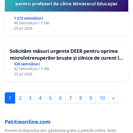
pentru profesori de către Ministerul Educaţiei
1 272 semnături
46 Semnături / 7 zile
25 Jul 2026
Solicităm măsuri urgente DEER pentru oprirea
microîntreruperilor bruște și zilnice de curent în
Sâncraiu de Mureș și Nazna
326 semnături
42 Semnături / 7 zile
25 Jul 2026
1
2
3
4
5
6
7
8
9
10
»
Petitieonline.com
Punem la dispoziția dvs. găzduirea gratis a petițiile online. Aveți