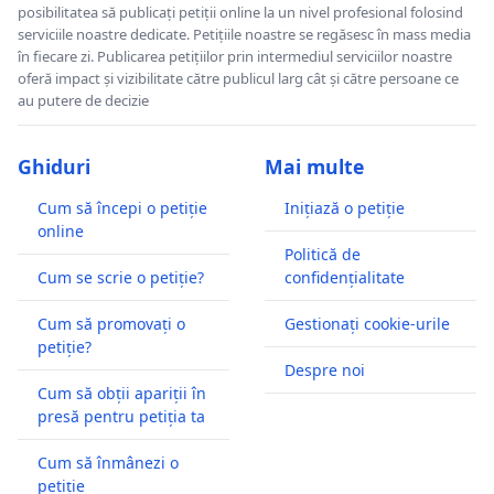
posibilitatea să publicați petiții online la un nivel profesional folosind
serviciile noastre dedicate. Petițiile noastre se regăsesc în mass media
în fiecare zi. Publicarea petițiilor prin intermediul serviciilor noastre
oferă impact și vizibilitate către publicul larg cât și către persoane ce
au putere de decizie
Ghiduri
Mai multe
Cum să începi o petiție
Inițiază o petiție
online
Politică de
Cum se scrie o petiție?
confidențialitate
Cum să promovați o
Gestionați cookie-urile
petiție?
Despre noi
Cum să obții apariții în
presă pentru petiția ta
Cum să înmânezi o
petiție