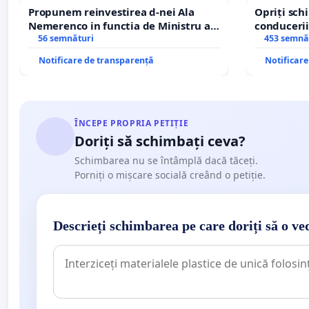
Propunem reinvestirea d-nei Ala
Opriți sc
Nemerenco in functia de Ministru al
conducerii
Sanatatii
56 semnături
453 semnă
Notificare de transparență
Notificar
ÎNCEPE PROPRIA PETIȚIE
Doriți să schimbați ceva?
Schimbarea nu se întâmplă dacă tăceți.
Porniți o mișcare socială creând o petiție.
Descrieți schimbarea pe care doriți să o ve