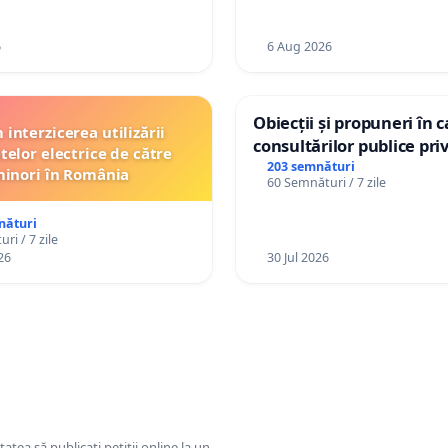
a Moldova!
de vechime pentru asiste
personali
6
6 Aug 2026
Obiecții și propuneri în 
interzicerea utilizării
consultărilor publice pri
telor electrice de către
Plan Urbanistic General 
203 semnături
inori în România
60 Semnături / 7 zile
Ialoveni
nături
ri / 7 zile
26
30 Jul 2026
tatea să publicați petiții online la un