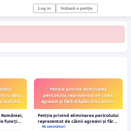
Log in
Inițiază o petiție
ntelui
Petiție privind eliminarea
entru abuz
pericolului reprezentat de câinii
a statului
agresivi și fără stăpân din comuna
Tunari
 României,
Petiție privind eliminarea pericolului
e funcție
reprezentat de câinii agresivi și fără
stăpân din comuna Tunari
46 semnături