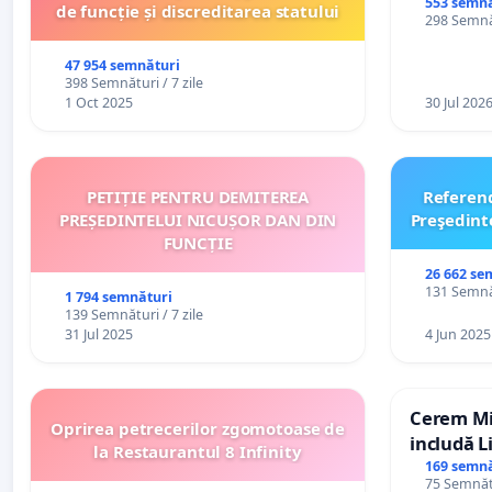
553 semnă
de funcție și discreditarea statului
298 Semnăt
47 954 semnături
398 Semnături / 7 zile
1 Oct 2025
30 Jul 202
PETIȚIE PENTRU DEMITEREA
Referen
PREȘEDINTELUI NICUȘOR DAN DIN
Preşedint
FUNCȚIE
26 662 se
131 Semnăt
1 794 semnături
139 Semnături / 7 zile
31 Jul 2025
4 Jun 2025
Cerem Min
Oprirea petrecerilor zgomotoase de
includă L
la Restaurantul 8 Infinity
alfabetul 
169 semnă
75 Semnătu