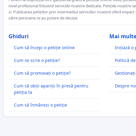
nivel profesional folosind serviciile noastre dedicate. Petițiile noastre 
zi. Publicarea petițiilor prin intermediul serviciilor noastre oferă impact și
către persoane ce au putere de decizie
Ghiduri
Mai mult
Cum să începi o petiție online
Inițiază o 
Cum se scrie o petiție?
Politică de
Cum să promovați o petiție?
Gestionați
Cum să obții apariții în presă pentru
Despre no
petiția ta
Cum să înmânezi o petiție