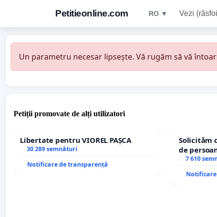
Petitieonline.com
Vezi (răsfoi
RO ▼
Un parametru necesar lipsește. Vă rugăm să vă întoarceț
Petiții promovate de alți utilizatori
Libertate pentru VIOREL PAȘCA
Solicităm 
30 289 semnături
de persoan
7 610 sem
Notificare de transparență
Notificar