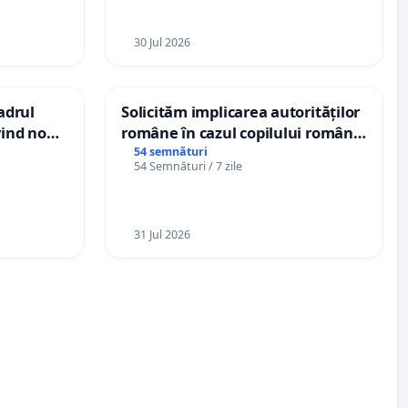
nții
30 Jul 2026
cadrul
Solicităm implicarea autorităților
vind noul
române în cazul copilului român
(PUG)
Wiliam Kristian Gheorghe, aflat în
54 semnături
54 Semnături / 7 zile
plasament în Danemarca de 12
ani
31 Jul 2026