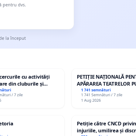
dă pentru dvs.
de la început
ercurile cu activități
PETIȚIE NAȚIONALĂ PE
are din cluburile și
APĂRAREA TEATRELOR P
opiilor
DE REPERTORIU DIN RO
nături
1 741 semnături
ături / 7 zile
1 741 Semnături / 7 zile
6
1 Aug 2026
etoria
Petiție către CNCD privi
injuriile, umilirea și dis