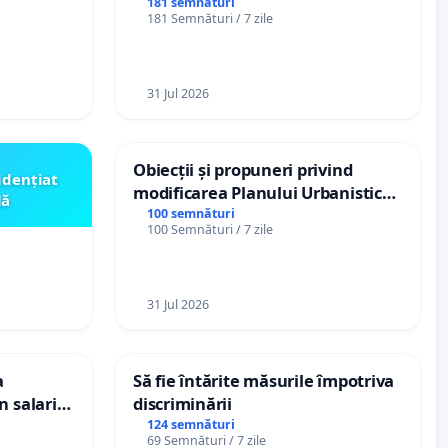
ți de
spitale
181 semnături
181 Semnături / 7 zile
„Gorici”
31 Jul 2026
Obiecții și propuneri privind
idențiat
modificarea Planului Urbanistic
lă
General al orașului Ialoveni
100 semnături
100 Semnături / 7 zile
31 Jul 2026
a
Să fie întărite măsurile împotriva
n salariul
discriminării
dațiilor
124 semnături
69 Semnături / 7 zile