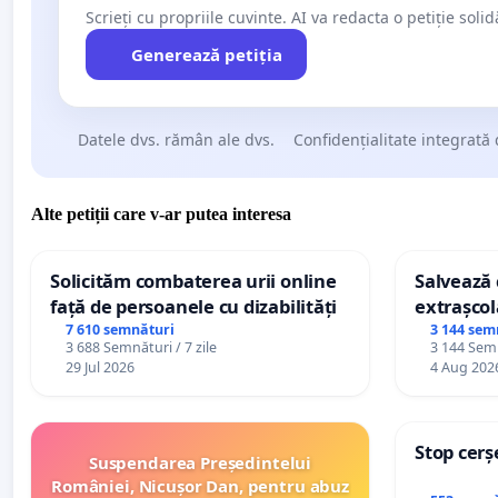
Scrieți cu propriile cuvinte. AI va redacta o petiție soli
Generează petiția
Datele dvs. rămân ale dvs.
Confidențialitate integrată 
Alte petiții care v-ar putea interesa
Solicităm combaterea urii online
Salvează c
față de persoanele cu dizabilități
extrașcol
palatele c
7 610 semnături
3 144 sem
3 688 Semnături / 7 zile
3 144 Semn
29 Jul 2026
4 Aug 202
Stop cerș
Suspendarea Președintelui
României, Nicușor Dan, pentru abuz