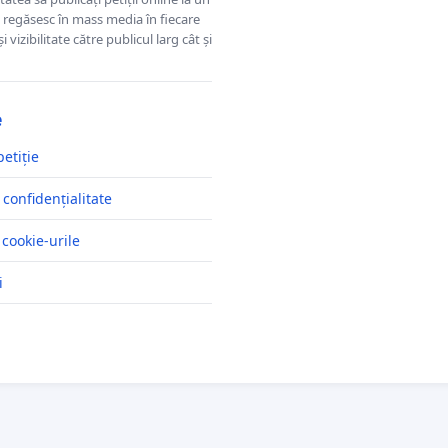
se regăsesc în mass media în fiecare
 vizibilitate către publicul larg cât și
e
petiție
 confidențialitate
 cookie-urile
i