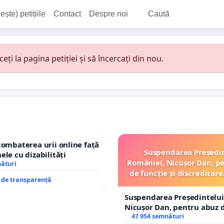
ește) petițiile
Contact
Despre noi
Caută
i la pagina petiției și să încercați din nou.
combaterea urii online față
Suspendarea Președi
ele cu dizabilități
României, Nicușor Dan, p
nături
de funcție și discreditare
e de transparență
Suspendarea Președintelui
Nicușor Dan, pentru abuz d
și discreditarea statului
47 954 semnături