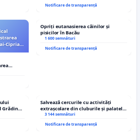
Notificare de transparență
Opriți eutanasierea câinilor și
ical
pisicilor în Bacău
strarea
1 600 semnături
ai-Ciprian
Notificare de transparență
area
i-Ciprian
ului
Salvează cercurile cu activități
l Grădina
extrașcolare din cluburile și palatele
rale!
copiilor
3 144 semnături
Notificare de transparență