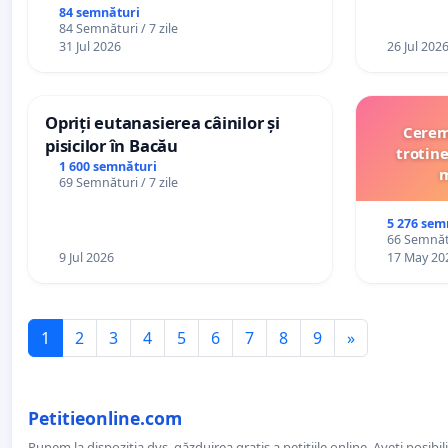
Republic
84 semnături
84 Semnături / 7 zile
31 Jul 2026
26 Jul 202
Opriți eutanasierea câinilor și
Cerem 
pisicilor în Bacău
trotine
1 600 semnături
m
69 Semnături / 7 zile
5 276 sem
66 Semnătu
9 Jul 2026
17 May 20
1
2
3
4
5
6
7
8
9
»
Petitieonline.com
Punem la dispoziția dvs. găzduirea gratis a petițiile online. Aveți posibili