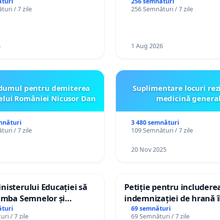
persoanelor cu dizabilită
turi
256 semnături
uri / 7 zile
256 Semnături / 7 zile
către utilizatorul TikTok 
6
1 Aug 2026
dumul pentru demiterea
Suplimentare locuri rez
elui României Nicusor Dan
medicină genera
mnături
3 480 semnături
uri / 7 zile
109 Semnături / 7 zile
20 Nov 2025
isterului Educației să
Petiție pentru includere
imba Semnelor și
indemnizației de hrană î
Braille în școlile din
de bază și protejarea gra
turi
69 semnături
ri / 7 zile
69 Semnături / 7 zile