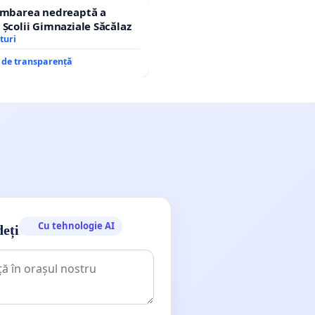
himbarea nedreaptă a
 Școlii Gimnaziale Săcălaz
turi
e de transparență
Cu tehnologie AI
deți