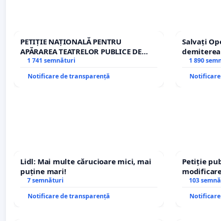
PETIȚIE NAȚIONALĂ PENTRU
Salvați Op
APĂRAREA TEATRELOR PUBLICE DE
demiterea
REPERTORIU DIN ROMÂNIA
1 741 semnături
Petrean Lu
1 890 sem
Notificare de transparență
Notificar
Lidl: Mai multe cărucioare mici, mai
Petiție pub
puține mari!
modificare
7 semnături
– Hanu Con
103 semnă
traseului î
Notificare de transparență
Notificar