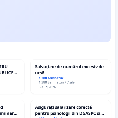
NTRU
Salvați-ne de numărul excesiv de
UBLICE
urși!
MÂNIA
1 388 semnături
1 388 Semnături / 7 zile
5 Aug 2026
nd
Asigurați salarizare corectă
criminarea
pentru psihologii din DGASPC și