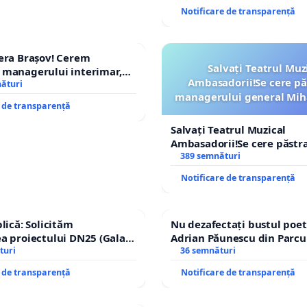
Notificare de transparență
era Brașov! Cerem
Salvați Teatrul Muz
 managerului interimar,
Ambasadorii!Se cere pă
cian-Marius!
nături
managerului general Mih
e de transparență
ROGOJAN
Salvați Teatrul Muzical
Ambasadorii!Se cere păstr
managerului general Miha
389 semnături
ROGOJAN
Notificare de transparență
lică: Solicităm
Nu dezafectați bustul poet
a proiectului DN25 (Galați
Adrian Păunescu din Parcu
achi) prin devierea
turi
Icoanei! Stop cenzurii cultu
36 semnături
n afara localităților!
e de transparență
Notificare de transparență