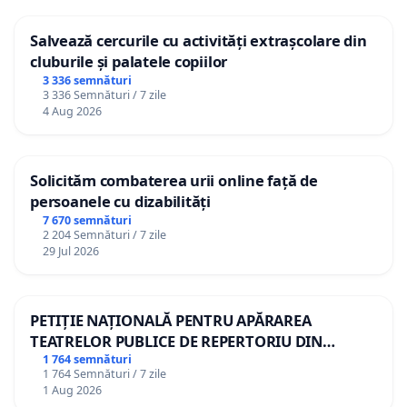
Salvează cercurile cu activități extrașcolare din
cluburile și palatele copiilor
3 336 semnături
3 336 Semnături / 7 zile
4 Aug 2026
Solicităm combaterea urii online față de
persoanele cu dizabilități
7 670 semnături
2 204 Semnături / 7 zile
29 Jul 2026
PETIȚIE NAȚIONALĂ PENTRU APĂRAREA
TEATRELOR PUBLICE DE REPERTORIU DIN
ROMÂNIA
1 764 semnături
1 764 Semnături / 7 zile
1 Aug 2026