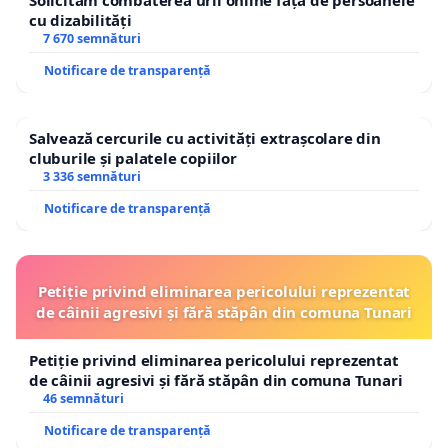
Solicităm combaterea urii online față de persoanele
cu dizabilități
7 670 semnături
Notificare de transparență
Salvează cercurile cu activități extrașcolare din
cluburile și palatele copiilor
3 336 semnături
Notificare de transparență
Petiție privind eliminarea pericolului reprezentat
de câinii agresivi și fără stăpân din comuna Tunari
Petiție privind eliminarea pericolului reprezentat
de câinii agresivi și fără stăpân din comuna Tunari
46 semnături
Notificare de transparență