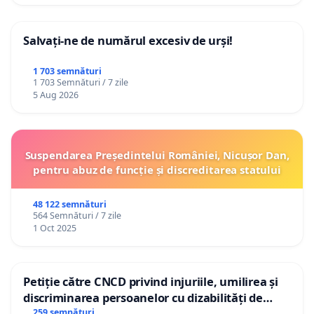
Salvați-ne de numărul excesiv de urși!
1 703 semnături
1 703 Semnături / 7 zile
5 Aug 2026
Suspendarea Președintelui României, Nicușor Dan,
pentru abuz de funcție și discreditarea statului
48 122 semnături
564 Semnături / 7 zile
1 Oct 2025
Petiție către CNCD privind injuriile, umilirea și
discriminarea persoanelor cu dizabilități de
către utilizatorul TikTok „Gorici”
259 semnături