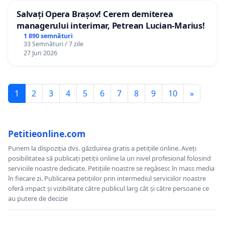
Salvați Opera Brașov! Cerem demiterea
managerului interimar, Petrean Lucian-Marius!
1 890 semnături
33 Semnături / 7 zile
27 Jun 2026
1
2
3
4
5
6
7
8
9
10
»
Petitieonline.com
Punem la dispoziția dvs. găzduirea gratis a petițiile online. Aveți
posibilitatea să publicați petiții online la un nivel profesional folosind
serviciile noastre dedicate. Petițiile noastre se regăsesc în mass media
în fiecare zi. Publicarea petițiilor prin intermediul serviciilor noastre
oferă impact și vizibilitate către publicul larg cât și către persoane ce
au putere de decizie