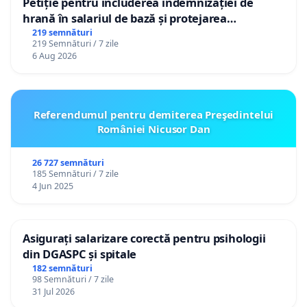
Petiție pentru includerea indemnizației de
hrană în salariul de bază și protejarea
gradațiilor de vechime pentru asistenții
219 semnături
219 Semnături / 7 zile
personali
6 Aug 2026
Referendumul pentru demiterea Preşedintelui
României Nicusor Dan
26 727 semnături
185 Semnături / 7 zile
4 Jun 2025
Asigurați salarizare corectă pentru psihologii
din DGASPC și spitale
182 semnături
98 Semnături / 7 zile
31 Jul 2026