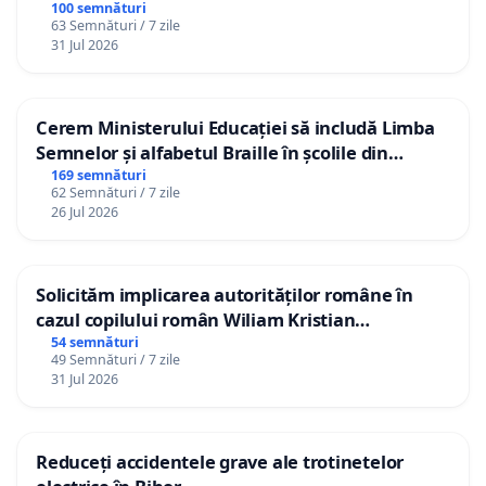
100 semnături
63 Semnături / 7 zile
31 Jul 2026
Cerem Ministerului Educației să includă Limba
Semnelor și alfabetul Braille în școlile din
Republica Moldova!
169 semnături
62 Semnături / 7 zile
26 Jul 2026
Solicităm implicarea autorităților române în
cazul copilului român Wiliam Kristian
Gheorghe, aflat în plasament în Danemarca de
54 semnături
49 Semnături / 7 zile
12 ani
31 Jul 2026
Reduceți accidentele grave ale trotinetelor