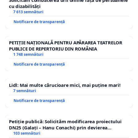
Solicităm combaterea urii online față de persoanele
cu dizabilități
7 613 semnături
Notificare de transparență
PETIȚIE NAȚIONALĂ PENTRU APĂRAREA TEATRELOR
PUBLICE DE REPERTORIU DIN ROMÂNIA
1 748 semnături
Notificare de transparență
Lidl: Mai multe cărucioare mici, mai puține mari!
7 semnături
Notificare de transparență
Petiție publică: Solicităm modificarea proiectului
DN25 (Galați – Hanu Conachi) prin devierea
traseului în afara localităților!
103 semnături