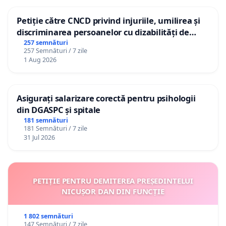
Petiție către CNCD privind injuriile, umilirea și
discriminarea persoanelor cu dizabilități de
către utilizatorul TikTok „Gorici”
257 semnături
257 Semnături / 7 zile
1 Aug 2026
Asigurați salarizare corectă pentru psihologii
din DGASPC și spitale
181 semnături
181 Semnături / 7 zile
31 Jul 2026
PETIȚIE PENTRU DEMITEREA PREȘEDINTELUI
NICUȘOR DAN DIN FUNCȚIE
1 802 semnături
147 Semnături / 7 zile