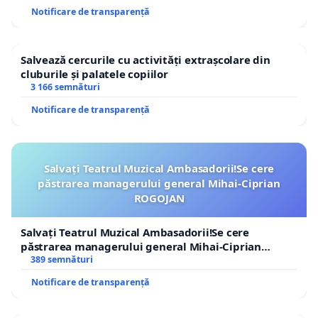
Notificare de transparență
Salvează cercurile cu activități extrașcolare din
cluburile și palatele copiilor
3 166 semnături
Notificare de transparență
Salvați Teatrul Muzical Ambasadorii!Se cere
păstrarea managerului general Mihai-Ciprian
ROGOJAN
Salvați Teatrul Muzical Ambasadorii!Se cere
păstrarea managerului general Mihai-Ciprian
ROGOJAN
389 semnături
Notificare de transparență