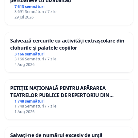
persoanele cu dizabilități
7 613 semnături
3 691 Semnături / 7 zile
29 Jul 2026
Salvează cercurile cu activități extrașcolare din
cluburile și palatele copiilor
3 166 semnături
3 166 Semnături / 7 zile
4 Aug 2026
PETIȚIE NAȚIONALĂ PENTRU APĂRAREA
TEATRELOR PUBLICE DE REPERTORIU DIN
ROMÂNIA
1 748 semnături
1 748 Semnături / 7 zile
1 Aug 2026
Salvați-ne de numărul excesiv de urși!