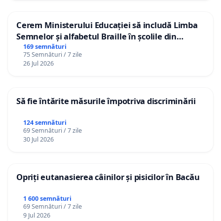
Cerem Ministerului Educației să includă Limba
Semnelor și alfabetul Braille în școlile din
Republica Moldova!
169 semnături
75 Semnături / 7 zile
26 Jul 2026
Să fie întărite măsurile împotriva discriminării
124 semnături
69 Semnături / 7 zile
30 Jul 2026
Opriți eutanasierea câinilor și pisicilor în Bacău
1 600 semnături
69 Semnături / 7 zile
9 Jul 2026