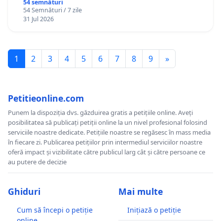
Gheorghe, aflat în plasament în Danemarca de
54 semnături
54 Semnături / 7 zile
12 ani
31 Jul 2026
1
2
3
4
5
6
7
8
9
»
Petitieonline.com
Punem la dispoziția dvs. găzduirea gratis a petițiile online. Aveți
posibilitatea să publicați petiții online la un nivel profesional folosind
serviciile noastre dedicate. Petițiile noastre se regăsesc în mass media
în fiecare zi. Publicarea petițiilor prin intermediul serviciilor noastre
oferă impact și vizibilitate către publicul larg cât și către persoane ce
au putere de decizie
Ghiduri
Mai multe
Cum să începi o petiție
Inițiază o petiție
online