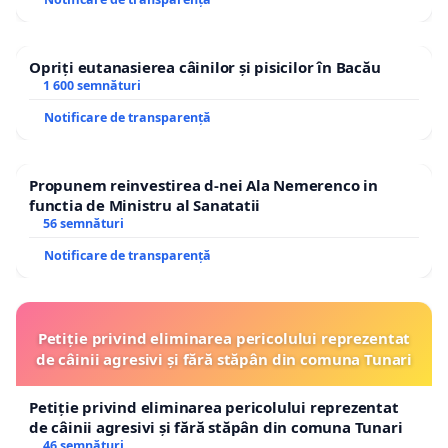
Opriți eutanasierea câinilor și pisicilor în Bacău
1 600 semnături
Notificare de transparență
Propunem reinvestirea d-nei Ala Nemerenco in
functia de Ministru al Sanatatii
56 semnături
Notificare de transparență
Petiție privind eliminarea pericolului reprezentat
de câinii agresivi și fără stăpân din comuna Tunari
Petiție privind eliminarea pericolului reprezentat
de câinii agresivi și fără stăpân din comuna Tunari
46 semnături