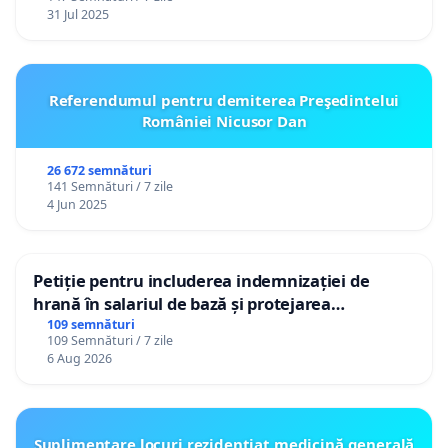
31 Jul 2025
Referendumul pentru demiterea Preşedintelui
României Nicusor Dan
26 672 semnături
141 Semnături / 7 zile
4 Jun 2025
Petiție pentru includerea indemnizației de
hrană în salariul de bază și protejarea
gradațiilor de vechime pentru asistenții
109 semnături
109 Semnături / 7 zile
personali
6 Aug 2026
Suplimentare locuri rezidențiat medicină generală