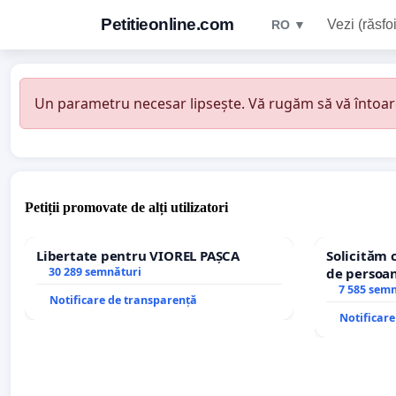
Petitieonline.com
Vezi (răsfoi
RO ▼
Un parametru necesar lipsește. Vă rugăm să vă întoarceț
Petiții promovate de alți utilizatori
Libertate pentru VIOREL PAȘCA
Solicităm 
30 289 semnături
de persoan
7 585 sem
Notificare de transparență
Notificar