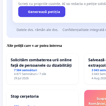
Scrieți cu propriile cuvinte. AI va redacta o petiție soli
Generează petiția
Datele dvs. rămân ale dvs.
Confidențialitate integrată 
Alte petiții care v-ar putea interesa
Solicităm combaterea urii online
Salvează c
față de persoanele cu dizabilități
extrașcol
palatele c
7 584 semnături
3 043 sem
4 877 Semnături / 7 zile
3 043 Semn
29 Jul 2026
4 Aug 202
Stop cerșetoria
Suspe
României,