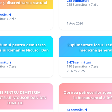
persoanelor cu dizabilită
255 semnături
e și discreditarea statului
255 Semnături / 7 zile
către utilizatorul TikTok 
mnături
uri / 7 zile
5
1 Aug 2026
dumul pentru demiterea
Suplimentare locuri rez
elui României Nicusor Dan
medicină genera
mnături
3 479 semnături
uri / 7 zile
110 Semnături / 7 zile
20 Nov 2025
ȚIE PENTRU DEMITEREA
Oprirea petrecerilor zgo
NTELUI NICUȘOR DAN DIN
la Restaurantul 8 Inf
FUNCȚIE
84 semnături