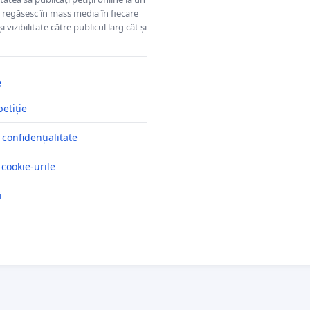
se regăsesc în mass media în fiecare
 vizibilitate către publicul larg cât și
e
petiție
 confidențialitate
 cookie-urile
i