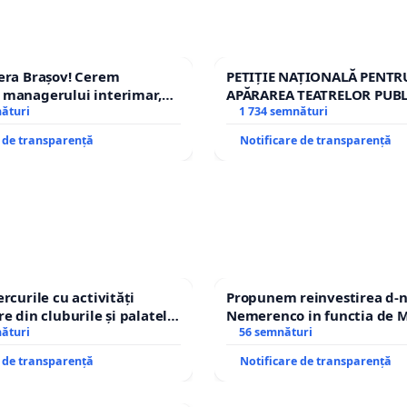
era Brașov! Cerem
PETIȚIE NAȚIONALĂ PENTR
 managerului interimar,
APĂRAREA TEATRELOR PUBL
cian-Marius!
nături
REPERTORIU DIN ROMÂNI
1 734 semnături
e de transparență
Notificare de transparență
rcurile cu activități
Propunem reinvestirea d-n
e din cluburile și palatele
Nemerenco in functia de M
nături
Sanatatii
56 semnături
e de transparență
Notificare de transparență