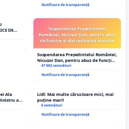
ROGOJAN
Notificare de transparență
U
Suspendarea Președintelui
ICE DE
României, Nicușor Dan, pentru abuz
A
de funcție și discreditarea statului
Suspendarea Președintelui României,
Nicușor Dan, pentru abuz de funcție
și discreditarea statului
47 882 semnături
Notificare de transparență
ei Ala
Lidl: Mai multe cărucioare mici, mai
inistru al
puține mari!
6 semnături
Notificare de transparență