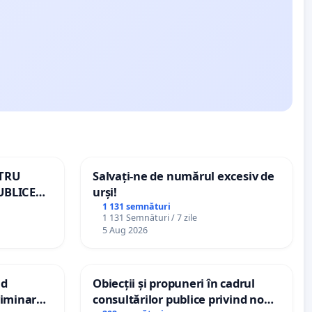
NTRU
Salvați-ne de numărul excesiv de
UBLICE
urși!
MÂNIA
1 131 semnături
1 131 Semnături / 7 zile
5 Aug 2026
nd
Obiecții și propuneri în cadrul
criminarea
consultărilor publice privind noul