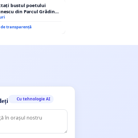
tați bustul poetului
nescu din Parcul Grădina
op cenzurii culturale!
uri
e de transparență
Cu tehnologie AI
deți