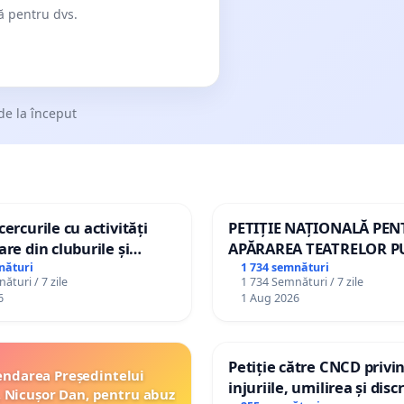
dă pentru dvs.
de la început
ercurile cu activități
PETIȚIE NAȚIONALĂ PE
are din cluburile și
APĂRAREA TEATRELOR P
opiilor
DE REPERTORIU DIN RO
nături
1 734 semnături
ături / 7 zile
1 734 Semnături / 7 zile
6
1 Aug 2026
Petiție către CNCD privi
ndarea Președintelui
injuriile, umilirea și dis
 Nicușor Dan, pentru abuz