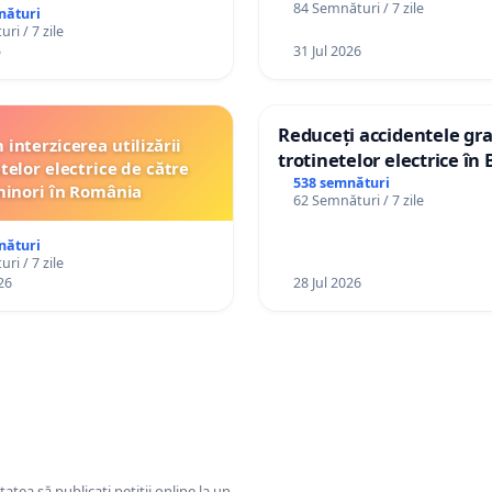
84 Semnături / 7 zile
nături
ri / 7 zile
5
31 Jul 2026
Reduceți accidentele gra
interzicerea utilizării
trotinetelor electrice în 
telor electrice de către
538 semnături
inori în România
62 Semnături / 7 zile
nături
ri / 7 zile
26
28 Jul 2026
tatea să publicați petiții online la un