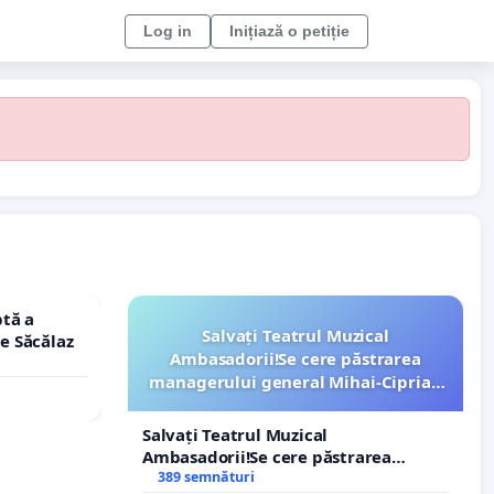
Log in
Inițiază o petiție
tă a
Salvați Teatrul Muzical
le Săcălaz
Ambasadorii!Se cere păstrarea
managerului general Mihai-Ciprian
ROGOJAN
Salvați Teatrul Muzical
Ambasadorii!Se cere păstrarea
managerului general Mihai-Ciprian
389 semnături