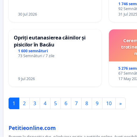
1 746 sem
92 Semnătu
30 Jul 2026
31 Jul 202
Opriți eutanasierea câinilor și
Cerem 
pisicilor în Bacău
trotine
1 600 semnături
m
73 Semnături / 7 zile
5 276 sem
67 Semnătu
9 Jul 2026
17 May 20
1
2
3
4
5
6
7
8
9
10
»
Petitieonline.com
Punem la dispoziția dvs. găzduirea gratis a petițiile online. Aveți posibili