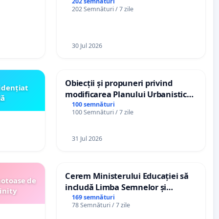
ți de
Plan Urbanistic General (PUG)
202 semnături
202 Semnături / 7 zile
„Gorici”
Ialoveni
30 Jul 2026
Obiecții și propuneri privind
idențiat
modificarea Planului Urbanistic
lă
General al orașului Ialoveni
100 semnături
100 Semnături / 7 zile
31 Jul 2026
Cerem Ministerului Educației să
motoase de
includă Limba Semnelor și
inity
alfabetul Braille în școlile din
169 semnături
78 Semnături / 7 zile
Republica Moldova!