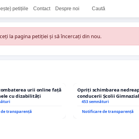
ește) petițiile
Contact
Despre noi
Caută
i la pagina petiției și să încercați din nou.
combaterea urii online față
Opriți schimbarea nedreap
ele cu dizabilități
conducerii Școlii Gimnazia
nături
453 semnături
e de transparență
Notificare de transparență