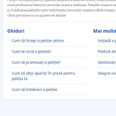
nivel profesional folosind serviciile noastre dedicate. Petițiile noastre 
zi. Publicarea petițiilor prin intermediul serviciilor noastre oferă impact și
către persoane ce au putere de decizie
Ghiduri
Mai mult
Cum să începi o petiție online
Inițiază o 
Cum se scrie o petiție?
Politică de
Cum să promovați o petiție?
Gestionați
Cum să obții apariții în presă pentru
Despre no
petiția ta
Cum să înmânezi o petiție