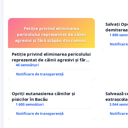
Salvați Op
Petiție privind eliminarea
demiterea
pericolului reprezentat de câinii
Petrean Lu
1 890 sem
agresivi și fără stăpân din comuna
Notificar
Tunari
Petiție privind eliminarea pericolului
reprezentat de câinii agresivi și fără
stăpân din comuna Tunari
46 semnături
Notificare de transparență
Opriți eutanasierea câinilor și
Salvează ce
pisicilor în Bacău
extrașcolar
1 600 semnături
copiilor
3 044 sem
Notificare de transparență
Notificar