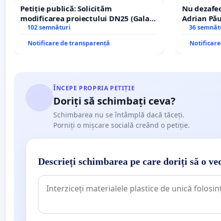
Petiție publică: Solicităm
Nu dezafec
modificarea proiectului DN25 (Galați
Adrian Pău
– Hanu Conachi) prin devierea
102 semnături
Icoanei! St
36 semnăt
traseului în afara localităților!
Notificare de transparență
Notificar
ÎNCEPE PROPRIA PETIȚIE
Doriți să schimbați ceva?
Schimbarea nu se întâmplă dacă tăceți.
Porniți o mișcare socială creând o petiție.
Descrieți schimbarea pe care doriți să o ve