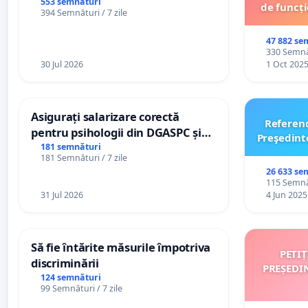
553 semnături
de funcți
394 Semnături / 7 zile
47 882 se
330 Semnăt
30 Jul 2026
1 Oct 202
Asigurați salarizare corectă
Referen
pentru psihologii din DGASPC și
Preşedint
spitale
181 semnături
181 Semnături / 7 zile
26 633 se
115 Semnăt
31 Jul 2026
4 Jun 2025
Să fie întărite măsurile împotriva
PETI
discriminării
PREȘEDI
124 semnături
99 Semnături / 7 zile