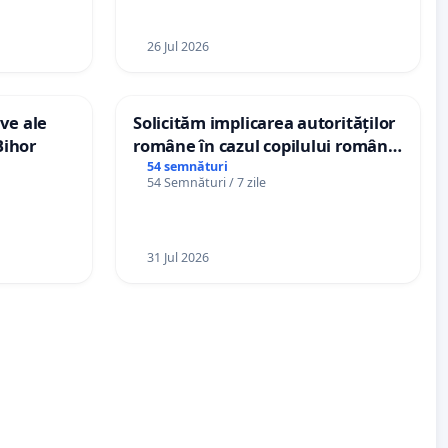
26 Jul 2026
ve ale
Solicităm implicarea autorităților
Bihor
române în cazul copilului român
Wiliam Kristian Gheorghe, aflat în
54 semnături
54 Semnături / 7 zile
plasament în Danemarca de 12
ani
31 Jul 2026