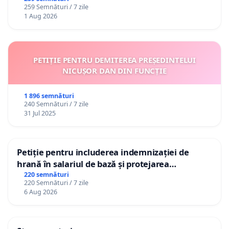
259 Semnături / 7 zile
1 Aug 2026
PETIȚIE PENTRU DEMITEREA PREȘEDINTELUI
NICUȘOR DAN DIN FUNCȚIE
1 896 semnături
240 Semnături / 7 zile
31 Jul 2025
Petiție pentru includerea indemnizației de
hrană în salariul de bază și protejarea
gradațiilor de vechime pentru asistenții
220 semnături
220 Semnături / 7 zile
personali
6 Aug 2026