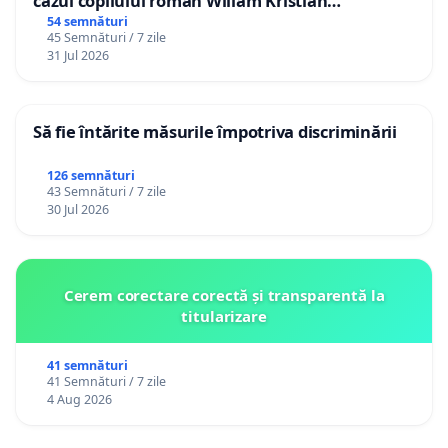
cazul copilului român Wiliam Kristian
Gheorghe, aflat în plasament în Danemarca de
54 semnături
45 Semnături / 7 zile
12 ani
31 Jul 2026
Să fie întărite măsurile împotriva discriminării
126 semnături
43 Semnături / 7 zile
30 Jul 2026
Cerem corectare corectă și transparentă la
titularizare
41 semnături
41 Semnături / 7 zile
4 Aug 2026