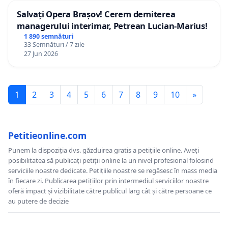
Salvați Opera Brașov! Cerem demiterea
managerului interimar, Petrean Lucian-Marius!
1 890 semnături
33 Semnături / 7 zile
27 Jun 2026
1
2
3
4
5
6
7
8
9
10
»
Petitieonline.com
Punem la dispoziția dvs. găzduirea gratis a petițiile online. Aveți
posibilitatea să publicați petiții online la un nivel profesional folosind
serviciile noastre dedicate. Petițiile noastre se regăsesc în mass media
în fiecare zi. Publicarea petițiilor prin intermediul serviciilor noastre
oferă impact și vizibilitate către publicul larg cât și către persoane ce
au putere de decizie