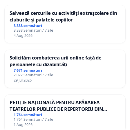
Salvează cercurile cu activități extrașcolare din
cluburile și palatele copiilor
3 338 semnături
3 338 Semnături / 7 zile
4 Aug 2026
Solicităm combaterea urii online față de
persoanele cu dizabilități
7 671 semnături
2 022 Semnături / 7 zile
29 Jul 2026
PETIȚIE NAȚIONALĂ PENTRU APĂRAREA
TEATRELOR PUBLICE DE REPERTORIU DIN
ROMÂNIA
1 764 semnături
1 764 Semnături / 7 zile
1 Aug 2026