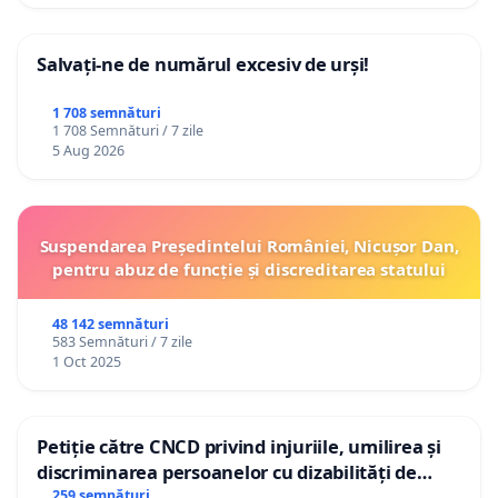
Salvați-ne de numărul excesiv de urși!
1 708 semnături
1 708 Semnături / 7 zile
5 Aug 2026
Suspendarea Președintelui României, Nicușor Dan,
pentru abuz de funcție și discreditarea statului
48 142 semnături
583 Semnături / 7 zile
1 Oct 2025
Petiție către CNCD privind injuriile, umilirea și
discriminarea persoanelor cu dizabilități de
către utilizatorul TikTok „Gorici”
259 semnături