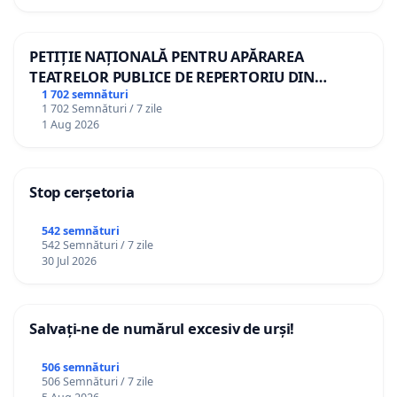
PETIȚIE NAȚIONALĂ PENTRU APĂRAREA
TEATRELOR PUBLICE DE REPERTORIU DIN
ROMÂNIA
1 702 semnături
1 702 Semnături / 7 zile
1 Aug 2026
Stop cerșetoria
542 semnături
542 Semnături / 7 zile
30 Jul 2026
Salvați-ne de numărul excesiv de urși!
506 semnături
506 Semnături / 7 zile