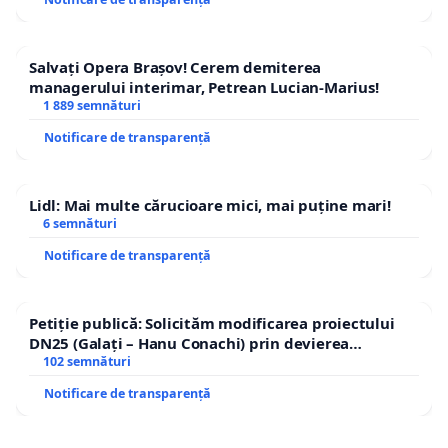
Salvați Opera Brașov! Cerem demiterea
managerului interimar, Petrean Lucian-Marius!
1 889 semnături
Notificare de transparență
Lidl: Mai multe cărucioare mici, mai puține mari!
6 semnături
Notificare de transparență
Petiție publică: Solicităm modificarea proiectului
DN25 (Galați – Hanu Conachi) prin devierea
traseului în afara localităților!
102 semnături
Notificare de transparență