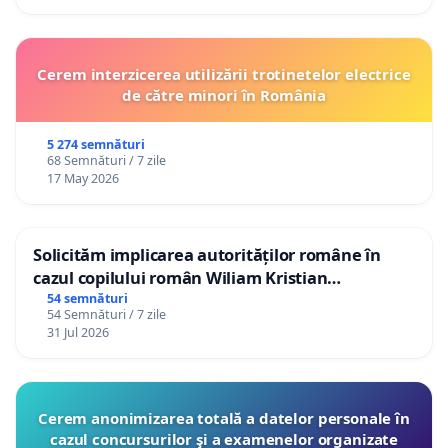
Cerem interzicerea utilizării trotinetelor electrice
de către minori în România
5 274 semnături
68 Semnături / 7 zile
17 May 2026
Solicităm implicarea autorităților române în
cazul copilului român Wiliam Kristian
Gheorghe, aflat în plasament în Danemarca de
54 semnături
54 Semnături / 7 zile
12 ani
31 Jul 2026
Cerem anonimizarea totală a datelor personale în
cazul concursurilor şi a examenelor organizate