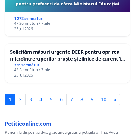
pentru profesori de către Ministerul Educaţiei
1 272 semnături
47 Semnături / 7 zile
25 Jul 2026
Solicităm măsuri urgente DEER pentru oprirea
microîntreruperilor bruște și zilnice de curent în
Sâncraiu de Mureș și Nazna
326 semnături
42 Semnături / 7 zile
25 Jul 2026
1
2
3
4
5
6
7
8
9
10
»
Petitieonline.com
Punem la dispoziția dvs. găzduirea gratis a petițiile online. Aveți