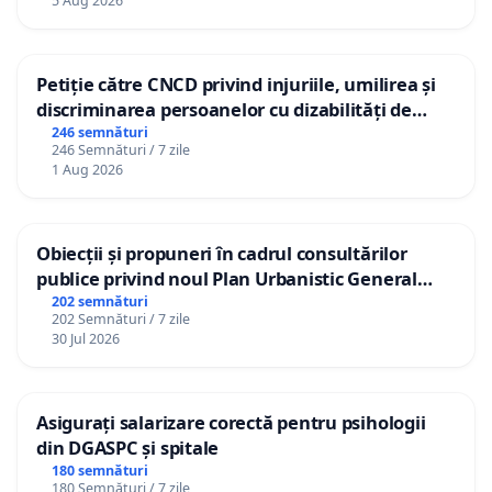
5 Aug 2026
Petiție către CNCD privind injuriile, umilirea și
discriminarea persoanelor cu dizabilități de
către utilizatorul TikTok „Gorici”
246 semnături
246 Semnături / 7 zile
1 Aug 2026
Obiecții și propuneri în cadrul consultărilor
publice privind noul Plan Urbanistic General
(PUG) Ialoveni
202 semnături
202 Semnături / 7 zile
30 Jul 2026
Asigurați salarizare corectă pentru psihologii
din DGASPC și spitale
180 semnături
180 Semnături / 7 zile