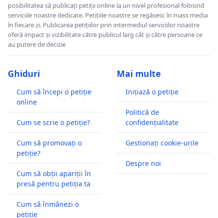
posibilitatea să publicați petiții online la un nivel profesional folosind
serviciile noastre dedicate. Petițiile noastre se regăsesc în mass media
în fiecare zi. Publicarea petițiilor prin intermediul serviciilor noastre
oferă impact și vizibilitate către publicul larg cât și către persoane ce
au putere de decizie
Ghiduri
Mai multe
Cum să începi o petiție
Inițiază o petiție
online
Politică de
Cum se scrie o petiție?
confidențialitate
Cum să promovați o
Gestionați cookie-urile
petiție?
Despre noi
Cum să obții apariții în
presă pentru petiția ta
Cum să înmânezi o
petiție