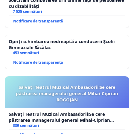
Solicităm combaterea urii online față de persoanele
cu dizabilități
7 525 semnături
Notificare de transparență
Opriți schimbarea nedreaptă a conducerii Școlii
Gimnaziale Săcălaz
453 semnături
Notificare de transparență
Salvați Teatrul Muzical Ambasadorii!Se cere
păstrarea managerului general Mihai-Ciprian
ROGOJAN
Salvați Teatrul Muzical Ambasadorii!Se cere
păstrarea managerului general Mihai-Ciprian
ROGOJAN
389 semnături