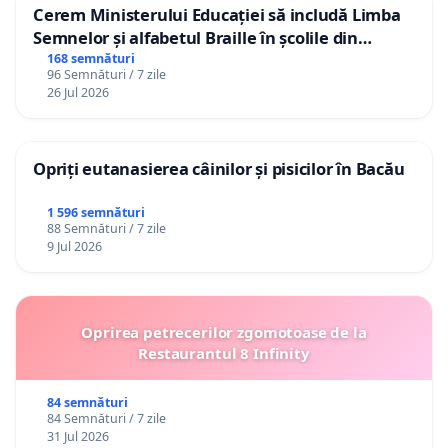
Cerem Ministerului Educației să includă Limba
Semnelor și alfabetul Braille în școlile din
Republica Moldova!
168 semnături
96 Semnături / 7 zile
26 Jul 2026
Opriți eutanasierea câinilor și pisicilor în Bacău
1 596 semnături
88 Semnături / 7 zile
9 Jul 2026
Oprirea petrecerilor zgomotoase de la
Restaurantul 8 Infinity
84 semnături
84 Semnături / 7 zile
31 Jul 2026