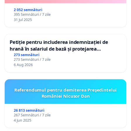
2 052 semnături
395 Semnături / 7 zile
31 Jul 2025
Petiție pentru includerea indemnizației de
hrană în salariul de bază și protejarea
gradațiilor de vechime pentru asistenții
273 semnături
273 Semnături / 7 zile
personali
6 Aug 2026
Referendumul pentru demiterea Preşedintelui
României Nicusor Dan
26 813 semnături
267 Semnături / 7 zile
4 Jun 2025