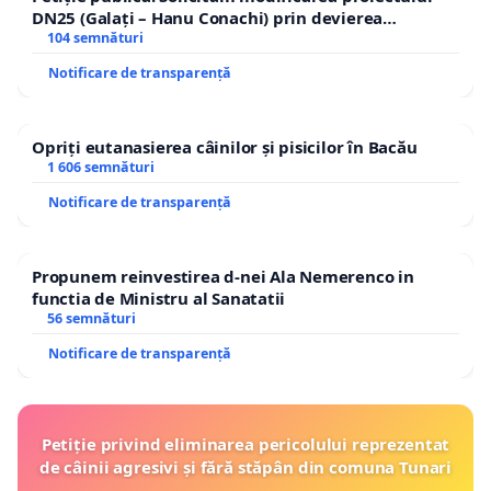
DN25 (Galați – Hanu Conachi) prin devierea
traseului în afara localităților!
104 semnături
Notificare de transparență
Opriți eutanasierea câinilor și pisicilor în Bacău
1 606 semnături
Notificare de transparență
Propunem reinvestirea d-nei Ala Nemerenco in
functia de Ministru al Sanatatii
56 semnături
Notificare de transparență
Petiție privind eliminarea pericolului reprezentat
de câinii agresivi și fără stăpân din comuna Tunari