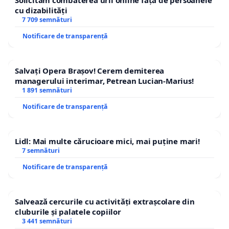
Solicităm combaterea urii online față de persoanele
cu dizabilități
7 709 semnături
Notificare de transparență
Salvați Opera Brașov! Cerem demiterea
managerului interimar, Petrean Lucian-Marius!
1 891 semnături
Notificare de transparență
Lidl: Mai multe cărucioare mici, mai puține mari!
7 semnături
Notificare de transparență
Salvează cercurile cu activități extrașcolare din
cluburile și palatele copiilor
3 441 semnături