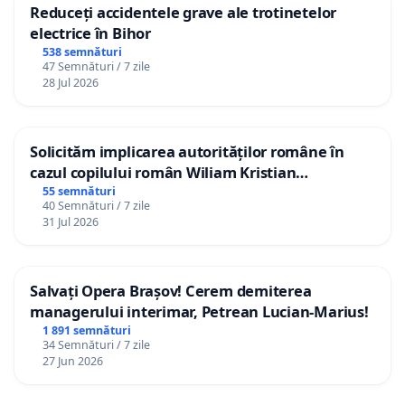
Reduceți accidentele grave ale trotinetelor
electrice în Bihor
538 semnături
47 Semnături / 7 zile
28 Jul 2026
Solicităm implicarea autorităților române în
cazul copilului român Wiliam Kristian
Gheorghe, aflat în plasament în Danemarca de
55 semnături
40 Semnături / 7 zile
12 ani
31 Jul 2026
Salvați Opera Brașov! Cerem demiterea
managerului interimar, Petrean Lucian-Marius!
1 891 semnături
34 Semnături / 7 zile
27 Jun 2026