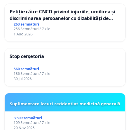
Petiție către CNCD privind injuriile, umilirea și
discriminarea persoanelor cu dizabilități de
către utilizatorul TikTok „Gorici”
263 semnături
256 Semnături / 7 zile
1 Aug 2026
Stop cerșetoria
560 semnături
186 Semnături / 7 zile
30 Jul 2026
Suplimentare locuri rezidențiat medicină generală
3 509 semnături
109 Semnături / 7 zile
20 Nov 2025