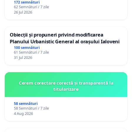
Republica Moldova!
172 semnături
62 Semnături / 7 zile
26 Jul 2026
Obiecții și propuneri privind modificarea
Planului Urbanistic General al orașului Ialoveni
100 semnături
61 Semnături / 7 zile
31 Jul 2026
Cerem corectare corectă și transparentă la
titularizare
58 semnături
58 Semnături / 7 zile
4 Aug 2026