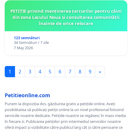
PETIȚIE privind menținerea țarcurilor pentru câini
din zona Lacului Noua și consultarea comunității
înainte de orice relocare
123 semnături
34 Semnături / 7 zile
7 May 2026
1
2
3
4
5
6
7
8
9
»
Petitieonline.com
Punem la dispoziția dvs. găzduirea gratis a petițiile online. Aveți
posibilitatea să publicați petiții online la un nivel profesional folosind
serviciile noastre dedicate. Petițiile noastre se regăsesc în mass media
în fiecare zi. Publicarea petițiilor prin intermediul serviciilor noastre
oferă impact și vizibilitate către publicul larg cât și către persoane ce