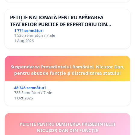
PETIȚIE NAȚIONALĂ PENTRU APĂRAREA
TEATRELOR PUBLICE DE REPERTORIU DIN
ROMÂNIA
1 774 semnături
1 526 Semnături / 7 zile
1 Aug 2026
Suspendarea Președintelui României, Nicușor Dan,
pentru abuz de funcție și discreditarea statului
48 345 semnături
785 Semnături / 7 zile
1 Oct 2025
PETIȚIE PENTRU DEMITEREA PREȘEDINTELUI
NICUȘOR DAN DIN FUNCȚIE