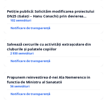
Petiție publică: Solicităm modificarea proiectului
DN25 (Galați – Hanu Conachi) prin devierea
traseului în afara localităților!
102 semnături
Notificare de transparență
Salvează cercurile cu activități extrașcolare din
cluburile și palatele copiilor
2 930 semnături
Notificare de transparență
Propunem reinvestirea d-nei Ala Nemerenco in
functia de Ministru al Sanatatii
56 semnături
Notificare de transparență