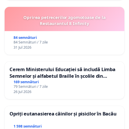
Oprirea petrecerilor zgomotoase de la
Restaurantul 8 Infinity
84 semnături
84 Semnături / 7 zile
31 Jul 2026
Cerem Ministerului Educației să includă Limba
Semnelor și alfabetul Braille în școlile din
Republica Moldova!
169 semnături
79 Semnături / 7 zile
26 Jul 2026
Opriți eutanasierea câinilor și pisicilor în Bacău
1 598 semnături