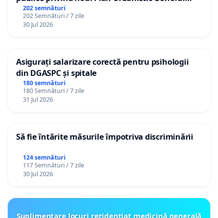
(PUG) Ialoveni
202 semnături
202 Semnături / 7 zile
30 Jul 2026
Asigurați salarizare corectă pentru psihologii
din DGASPC și spitale
180 semnături
180 Semnături / 7 zile
31 Jul 2026
Să fie întărite măsurile împotriva discriminării
124 semnături
117 Semnături / 7 zile
30 Jul 2026
Suplimentare locuri rezidențiat medicină generală