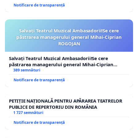
Notificare de transparență
Salvați Teatrul Muzical Ambasadorii!Se cere
păstrarea managerului general Mihai-Ciprian
ROGOJAN
Salvați Teatrul Muzical Ambasadorii!Se cere
păstrarea managerului general Mihai-Ciprian
ROGOJAN
389 semnături
Notificare de transparență
PETIȚIE NAȚIONALĂ PENTRU APĂRAREA TEATRELOR
PUBLICE DE REPERTORIU DIN ROMÂNIA
1 727 semnături
Notificare de transparență