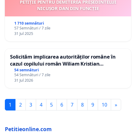
PETIȚIE PENTRU DEMITEREA PREȘEDINTELUI
NICUȘOR DAN DIN FUNCȚIE
1 710 semnături
57 Semnături / 7 zile
31 Jul 2025
Solicităm implicarea autorităților române în
cazul copilului român Wiliam Kristian
Gheorghe, aflat în plasament în Danemarca de
54 semnături
54 Semnături / 7 zile
12 ani
31 Jul 2026
1
2
3
4
5
6
7
8
9
10
»
Petitieonline.com