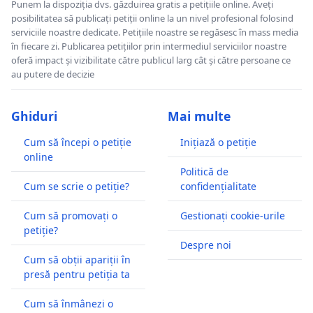
Punem la dispoziția dvs. găzduirea gratis a petițiile online. Aveți
posibilitatea să publicați petiții online la un nivel profesional folosind
serviciile noastre dedicate. Petițiile noastre se regăsesc în mass media
în fiecare zi. Publicarea petițiilor prin intermediul serviciilor noastre
oferă impact și vizibilitate către publicul larg cât și către persoane ce
au putere de decizie
Ghiduri
Mai multe
Cum să începi o petiție
Inițiază o petiție
online
Politică de
Cum se scrie o petiție?
confidențialitate
Cum să promovați o
Gestionați cookie-urile
petiție?
Despre noi
Cum să obții apariții în
presă pentru petiția ta
Cum să înmânezi o