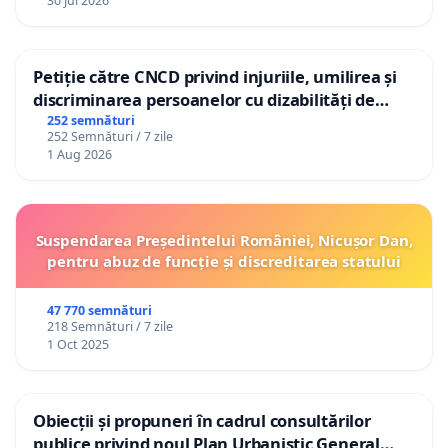
30 Jul 2026
Petiție către CNCD privind injuriile, umilirea și
discriminarea persoanelor cu dizabilități de
către utilizatorul TikTok „Gorici”
252 semnături
252 Semnături / 7 zile
1 Aug 2026
Suspendarea Președintelui României, Nicușor Dan,
pentru abuz de funcție și discreditarea statului
47 770 semnături
218 Semnături / 7 zile
1 Oct 2025
Obiecții și propuneri în cadrul consultărilor
publice privind noul Plan Urbanistic General