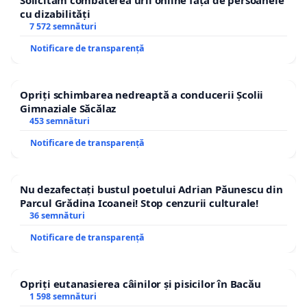
Solicităm combaterea urii online față de persoanele
cu dizabilități
7 572 semnături
Notificare de transparență
Opriți schimbarea nedreaptă a conducerii Școlii
Gimnaziale Săcălaz
453 semnături
Notificare de transparență
Nu dezafectați bustul poetului Adrian Păunescu din
Parcul Grădina Icoanei! Stop cenzurii culturale!
36 semnături
Notificare de transparență
Opriți eutanasierea câinilor și pisicilor în Bacău
1 598 semnături