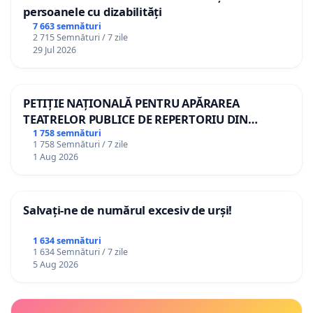
persoanele cu dizabilități
7 663 semnături
2 715 Semnături / 7 zile
29 Jul 2026
PETIȚIE NAȚIONALĂ PENTRU APĂRAREA
TEATRELOR PUBLICE DE REPERTORIU DIN
ROMÂNIA
1 758 semnături
1 758 Semnături / 7 zile
1 Aug 2026
Salvați-ne de numărul excesiv de urși!
1 634 semnături
1 634 Semnături / 7 zile
5 Aug 2026