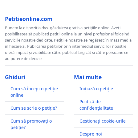
Petitieonline.com
Punem la dispoziția dvs. găzduirea gratis a petițiile online. Aveți
posibilitatea să publicați petiții online la un nivel profesional folosind
serviciile noastre dedicate. Petițiile noastre se regăsesc în mass media
în fiecare zi. Publicarea petițiilor prin intermediul serviciilor noastre
oferă impact și vizibilitate către publicul larg cât și către persoane ce
au putere de decizie
Ghiduri
Mai multe
Cum să începi o petiție
Inițiază o petiție
online
Politică de
Cum se scrie o petiție?
confidențialitate
Cum să promovați o
Gestionați cookie-urile
petiție?
Despre noi