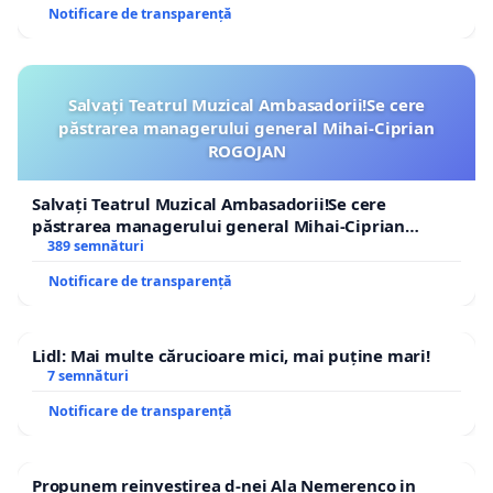
Notificare de transparență
Salvați Teatrul Muzical Ambasadorii!Se cere
păstrarea managerului general Mihai-Ciprian
ROGOJAN
Salvați Teatrul Muzical Ambasadorii!Se cere
păstrarea managerului general Mihai-Ciprian
ROGOJAN
389 semnături
Notificare de transparență
Lidl: Mai multe cărucioare mici, mai puține mari!
7 semnături
Notificare de transparență
Propunem reinvestirea d-nei Ala Nemerenco in