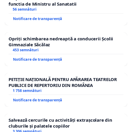
functia de Ministru al Sanatatii
56 semnături
Notificare de transparență
Opriți schimbarea nedreaptă a conducerii Școlii
Gimnaziale Săcălaz
453 semnături
Notificare de transparență
PETIȚIE NAȚIONALĂ PENTRU APĂRAREA TEATRELOR
PUBLICE DE REPERTORIU DIN ROMÂNIA
1 758 semnături
Notificare de transparență
Salvează cercurile cu activități extrașcolare din
cluburile și palatele copiilor
3 306 semnături