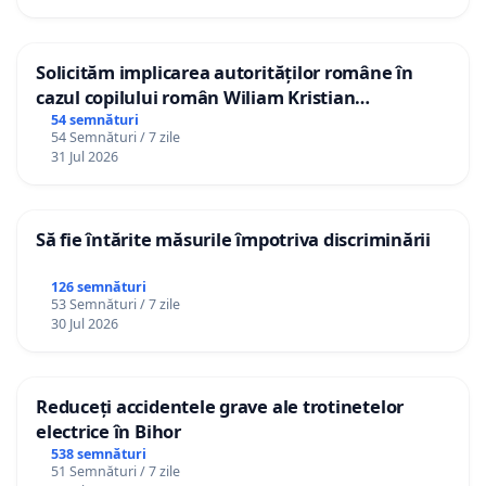
Solicităm implicarea autorităților române în
cazul copilului român Wiliam Kristian
Gheorghe, aflat în plasament în Danemarca de
54 semnături
54 Semnături / 7 zile
12 ani
31 Jul 2026
Să fie întărite măsurile împotriva discriminării
126 semnături
53 Semnături / 7 zile
30 Jul 2026
Reduceți accidentele grave ale trotinetelor
electrice în Bihor
538 semnături
51 Semnături / 7 zile