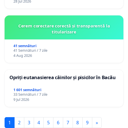
28 Jul 2026
Cerem corectare corectă și transparentă la
titularizare
41 semnături
41 Semnături / 7 zile
4 Aug 2026
Opriți eutanasierea câinilor și pisicilor în Bacău
1 601 semnături
33 Semnături / 7 zile
9 Jul 2026
1
2
3
4
5
6
7
8
9
»