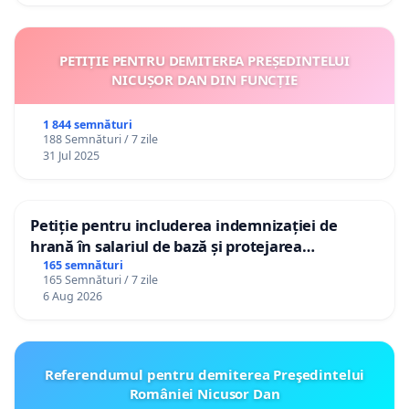
PETIȚIE PENTRU DEMITEREA PREȘEDINTELUI
NICUȘOR DAN DIN FUNCȚIE
1 844 semnături
188 Semnături / 7 zile
31 Jul 2025
Petiție pentru includerea indemnizației de
hrană în salariul de bază și protejarea
gradațiilor de vechime pentru asistenții
165 semnături
165 Semnături / 7 zile
personali
6 Aug 2026
Referendumul pentru demiterea Preşedintelui
României Nicusor Dan