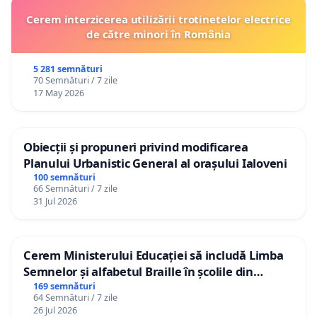
Cerem interzicerea utilizării trotinetelor electrice
de către minori în România
5 281 semnături
70 Semnături / 7 zile
17 May 2026
Obiecții și propuneri privind modificarea
Planului Urbanistic General al orașului Ialoveni
100 semnături
66 Semnături / 7 zile
31 Jul 2026
Cerem Ministerului Educației să includă Limba
Semnelor și alfabetul Braille în școlile din
Republica Moldova!
169 semnături
64 Semnături / 7 zile
26 Jul 2026