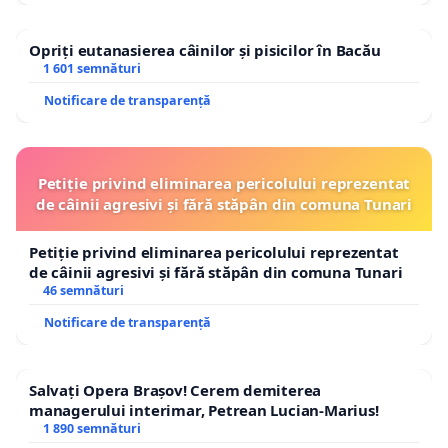
Opriți eutanasierea câinilor și pisicilor în Bacău
1 601 semnături
Notificare de transparență
Petiție privind eliminarea pericolului reprezentat
de câinii agresivi și fără stăpân din comuna Tunari
Petiție privind eliminarea pericolului reprezentat
de câinii agresivi și fără stăpân din comuna Tunari
46 semnături
Notificare de transparență
Salvați Opera Brașov! Cerem demiterea
managerului interimar, Petrean Lucian-Marius!
1 890 semnături