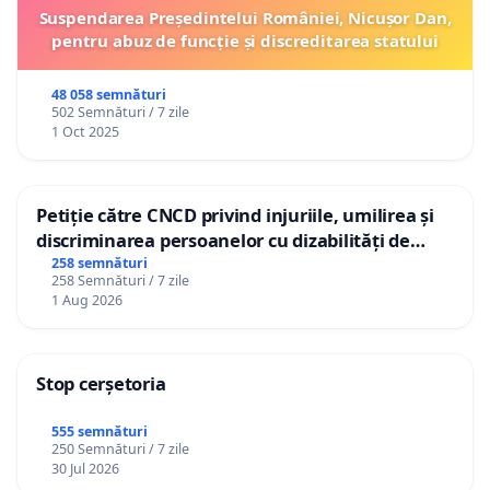
Suspendarea Președintelui României, Nicușor Dan,
pentru abuz de funcție și discreditarea statului
48 058 semnături
502 Semnături / 7 zile
1 Oct 2025
Petiție către CNCD privind injuriile, umilirea și
discriminarea persoanelor cu dizabilități de
către utilizatorul TikTok „Gorici”
258 semnături
258 Semnături / 7 zile
1 Aug 2026
Stop cerșetoria
555 semnături
250 Semnături / 7 zile
30 Jul 2026