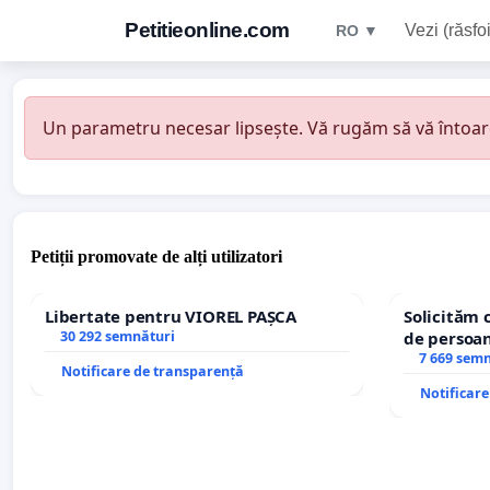
Petitieonline.com
Vezi (răsfoi
RO ▼
Un parametru necesar lipsește. Vă rugăm să vă întoarceț
Petiții promovate de alți utilizatori
Libertate pentru VIOREL PAȘCA
Solicităm 
30 292 semnături
de persoan
7 669 sem
Notificare de transparență
Notificar