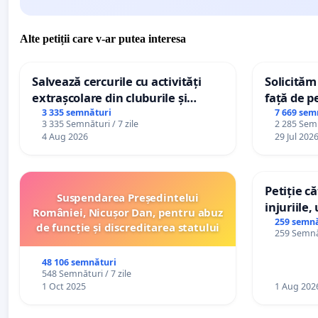
Alte petiții care v-ar putea interesa
Salvează cercurile cu activități
Solicităm
extrașcolare din cluburile și
față de p
palatele copiilor
3 335 semnături
7 669 sem
3 335 Semnături / 7 zile
2 285 Semn
4 Aug 2026
29 Jul 202
Petiție c
Suspendarea Președintelui
injuriile,
României, Nicușor Dan, pentru abuz
persoanel
259 semnă
de funcție și discreditarea statului
259 Semnăt
către util
48 106 semnături
548 Semnături / 7 zile
1 Oct 2025
1 Aug 202