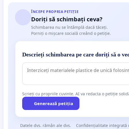
ÎNCEPE PROPRIA PETIȚIE
Doriți să schimbați ceva?
Schimbarea nu se întâmplă dacă tăceți.
Porniți o mișcare socială creând o petiție.
Descrieți schimbarea pe care doriți să o ve
Scrieți cu propriile cuvinte. AI va redacta o petiție soli
Generează petiția
Datele dvs. rămân ale dvs.
Confidențialitate integrată 