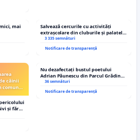
 mici, mai
Salvează cercurile cu activități
extrașcolare din cluburile și palatele
copiilor
3 335 semnături
Notificare de transparență
Nu dezafectați bustul poetului
narea
Adrian Păunescu din Parcul Grădina
de câinii
Icoanei! Stop cenzurii culturale!
36 semnături
din comuna
Notificare de transparență
pericolului
vi și fără