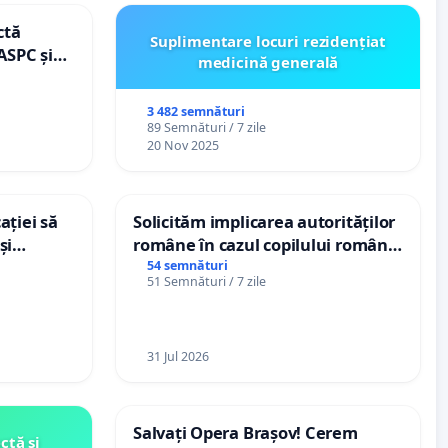
ctă
Suplimentare locuri rezidențiat
ASPC și
medicină generală
3 482 semnături
89 Semnături / 7 zile
20 Nov 2025
ației să
Solicităm implicarea autorităților
și
române în cazul copilului român
e din
Wiliam Kristian Gheorghe, aflat în
54 semnături
51 Semnături / 7 zile
plasament în Danemarca de 12
ani
31 Jul 2026
Salvați Opera Brașov! Cerem
ctă și