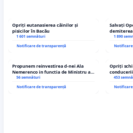
Opriți eutanasierea câinilor și
Salvați Op
pisicilor în Bacău
demiterea
1 601 semnături
Petrean Lu
1 890 sem
Notificare de transparență
Notificar
Propunem reinvestirea d-nei Ala
Opriți sc
Nemerenco in functia de Ministru al
conducerii
Sanatatii
56 semnături
453 semnă
Notificare de transparență
Notificar