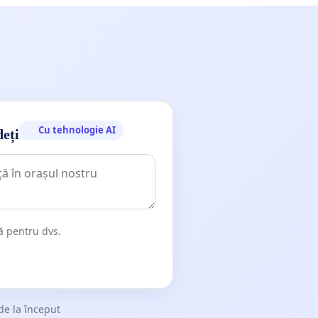
Cu tehnologie AI
deți
dă pentru dvs.
de la început