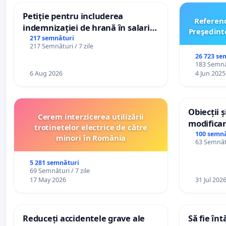
Petiție pentru includerea
Referen
indemnizației de hrană în salariul
Preşedint
de bază și protejarea gradațiilor
217 semnături
217 Semnături / 7 zile
de vechime pentru asistenții
26 723 se
personali
183 Semnăt
6 Aug 2026
4 Jun 2025
Obiecții 
Cerem interzicerea utilizării
modificar
trotinetelor electrice de către
General a
100 semnă
minori în România
63 Semnătu
5 281 semnături
69 Semnături / 7 zile
17 May 2026
31 Jul 202
Reduceți accidentele grave ale
Să fie în