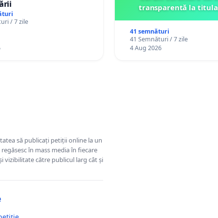
ării
transparentă la titula
turi
ri / 7 zile
41 semnături
41 Semnături / 7 zile
6
4 Aug 2026
tatea să publicați petiții online la un
se regăsesc în mass media în fiecare
 vizibilitate către publicul larg cât și
e
petiție