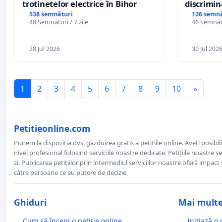
trotinetelor electrice în Bihor
discrimin
538 semnături
126 semnă
48 Semnături / 7 zile
46 Semnătu
28 Jul 2026
30 Jul 202
1
2
3
4
5
6
7
8
9
10
»
Petitieonline.com
Punem la dispoziția dvs. găzduirea gratis a petițiile online. Aveți posibili
nivel profesional folosind serviciile noastre dedicate. Petițiile noastre 
zi. Publicarea petițiilor prin intermediul serviciilor noastre oferă impact și
către persoane ce au putere de decizie
Ghiduri
Mai mult
Cum să începi o petiție online
Inițiază o 