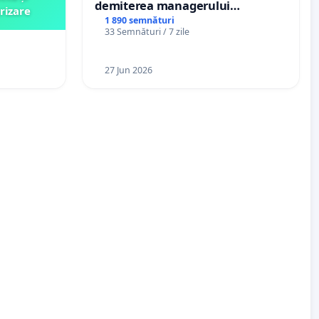
demiterea managerului
rizare
interimar, Petrean Lucian-Marius!
1 890 semnături
33 Semnături / 7 zile
27 Jun 2026