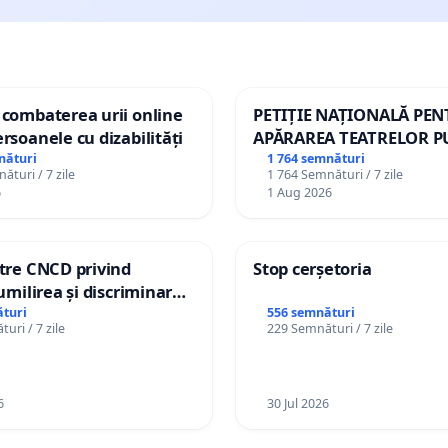
 combaterea urii online
PETIȚIE NAȚIONALĂ PE
ersoanele cu dizabilități
APĂRAREA TEATRELOR P
DE REPERTORIU DIN RO
nături
1 764 semnături
ături / 7 zile
1 764 Semnături / 7 zile
6
1 Aug 2026
ătre CNCD privind
Stop cerșetoria
 umilirea și discriminarea
or cu dizabilități de
turi
556 semnături
uri / 7 zile
229 Semnături / 7 zile
izatorul TikTok „Gorici”
6
30 Jul 2026