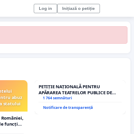
Log in
Inițiază o petiție
PETIȚIE NAȚIONALĂ PENTRU
ntelui
APĂRAREA TEATRELOR PUBLICE DE
entru abuz
REPERTORIU DIN ROMÂNIA
1 764 semnături
a statului
Notificare de transparență
 României,
e funcție