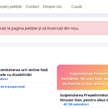
ește) petițiile
Contact
Despre noi
Caută
i la pagina petiției și să încercați din nou.
combaterea urii online față
Suspendarea Președi
ele cu dizabilități
României, Nicușor Dan, p
nături
de funcție și discreditare
e de transparență
Suspendarea Președintelui
Nicușor Dan, pentru abuz d
și discreditarea statului
48 106 semnături