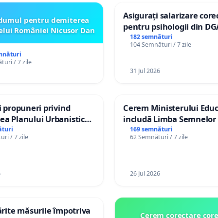
Asigurați salarizare core
dumul pentru demiterea
pentru psihologii din DG
elui României Nicusor Dan
spitale
182 semnături
104 Semnături / 7 zile
mnături
uri / 7 zile
31 Jul 2026
și propuneri privind
Cerem Ministerului Educ
ea Planului Urbanistic
includă Limba Semnelor 
l orașului Ialoveni
alfabetul Braille în școlil
turi
169 semnături
ri / 7 zile
62 Semnături / 7 zile
Republica Moldova!
6
26 Jul 2026
tărite măsurile împotriva
Cerem corectare core