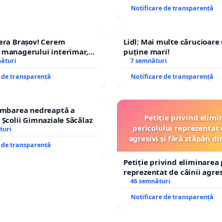
Notificare de transparență
era Brașov! Cerem
Lidl: Mai multe cărucioare
 managerului interimar,
puține mari!
cian-Marius!
nături
7 semnături
e de transparență
Notificare de transparență
himbarea nedreaptă a
Petiție privind elimi
 Școlii Gimnaziale Săcălaz
pericolului reprezentat 
turi
agresivi și fără stăpân 
e de transparență
Tunari
Petiție privind eliminarea 
reprezentat de câinii agresi
stăpân din comuna Tunari
46 semnături
Notificare de transparență