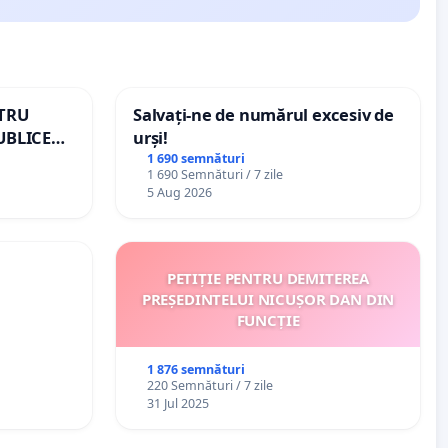
NTRU
Salvați-ne de numărul excesiv de
UBLICE
urși!
MÂNIA
1 690 semnături
1 690 Semnături / 7 zile
5 Aug 2026
PETIȚIE PENTRU DEMITEREA
PREȘEDINTELUI NICUȘOR DAN DIN
FUNCȚIE
1 876 semnături
220 Semnături / 7 zile
31 Jul 2025