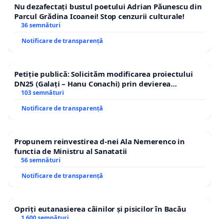
Nu dezafectați bustul poetului Adrian Păunescu din
Parcul Grădina Icoanei! Stop cenzurii culturale!
36 semnături
Notificare de transparență
Petiție publică: Solicităm modificarea proiectului
DN25 (Galați – Hanu Conachi) prin devierea
traseului în afara localităților!
103 semnături
Notificare de transparență
Propunem reinvestirea d-nei Ala Nemerenco in
functia de Ministru al Sanatatii
56 semnături
Notificare de transparență
Opriți eutanasierea câinilor și pisicilor în Bacău
1 600 semnături