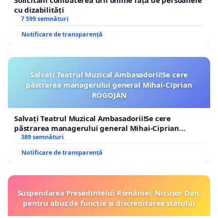
Solicităm combaterea urii online față de persoanele
cu dizabilități
7 599 semnături
Notificare de transparență
Salvați Teatrul Muzical Ambasadorii!Se cere
păstrarea managerului general Mihai-Ciprian
ROGOJAN
Salvați Teatrul Muzical Ambasadorii!Se cere
păstrarea managerului general Mihai-Ciprian
ROGOJAN
389 semnături
Notificare de transparență
Suspendarea Președintelui României, Nicușor Dan,
pentru abuz de funcție și discreditarea statului