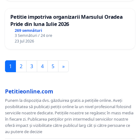
Petitie impotriva organizarii Marsului Oradea
Pride din luna Iulie 2026
269 semnături
3 Semnături / 24 ore
23 Jul 2026
1
2
3
4
5
»
Petitieonline.com
Punem la dispoziția dvs. găzduirea gratis a petițiile online. Aveți
posibilitatea să publicați petiții online la un nivel profesional folosind
serviciile noastre dedicate. Petițiile noastre se regăsesc în mass media
în fiecare zi. Publicarea petițiilor prin intermediul serviciilor noastre
oferă impact și vizibilitate către publicul larg cât și către persoane ce
au putere de decizie