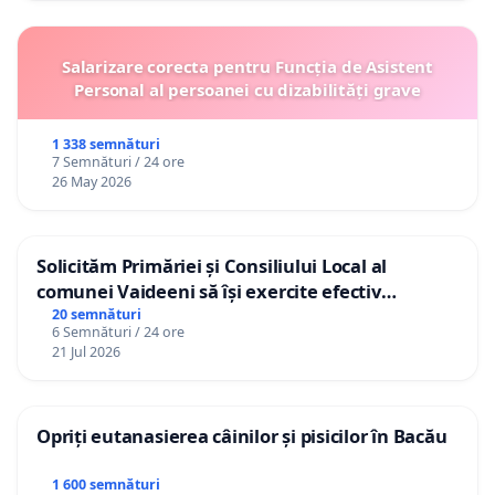
Salarizare corecta pentru Funcția de Asistent
Personal al persoanei cu dizabilități grave
1 338 semnături
7 Semnături / 24 ore
26 May 2026
Solicităm Primăriei și Consiliului Local al
comunei Vaideeni să își exercite efectiv
atribuțiile legale și să reprezinte interesele
20 semnături
6 Semnături / 24 ore
cetățenilor în raport cu APAVIL S.A, operatorul
21 Jul 2026
serviciului de apă!
Opriți eutanasierea câinilor și pisicilor în Bacău
1 600 semnături