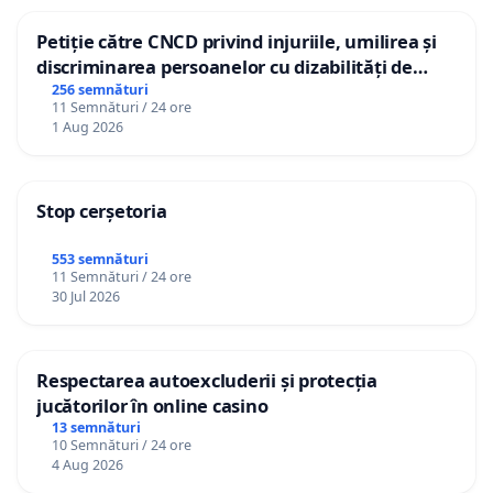
Petiție către CNCD privind injuriile, umilirea și
discriminarea persoanelor cu dizabilități de
către utilizatorul TikTok „Gorici”
256 semnături
11 Semnături / 24 ore
1 Aug 2026
Stop cerșetoria
553 semnături
11 Semnături / 24 ore
30 Jul 2026
Respectarea autoexcluderii și protecția
jucătorilor în online casino
13 semnături
10 Semnături / 24 ore
4 Aug 2026