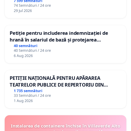
7 599 semnături
74 Semnături / 24 ore
29 Jul 2026
Petiție pentru includerea indemnizației de
hrană în salariul de bază și protejarea
gradațiilor de vechime pentru asistenții
40 semnături
40 Semnături / 24 ore
personali
6 Aug 2026
PETIȚIE NAȚIONALĂ PENTRU APĂRAREA
TEATRELOR PUBLICE DE REPERTORIU DIN
ROMÂNIA
1 735 semnături
33 Semnături / 24 ore
1 Aug 2026
Instalarea de containere închise în Villaverde Alto