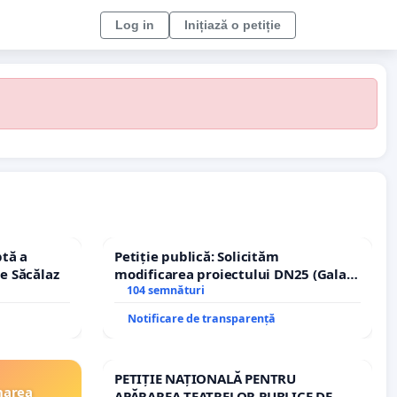
Log in
Inițiază o petiție
tă a
Petiție publică: Solicităm
le Săcălaz
modificarea proiectului DN25 (Galați
– Hanu Conachi) prin devierea
104 semnături
traseului în afara localităților!
Notificare de transparență
PETIȚIE NAȚIONALĂ PENTRU
narea
APĂRAREA TEATRELOR PUBLICE DE