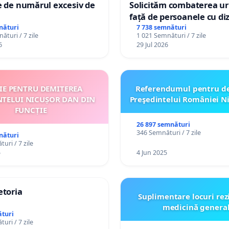
e de numărul excesiv de
Solicităm combaterea uri
față de persoanele cu diz
nături
7 738 semnături
ături / 7 zile
1 021 Semnături / 7 zile
6
29 Jul 2026
ȚIE PENTRU DEMITEREA
Referendumul pentru d
NTELUI NICUȘOR DAN DIN
Preşedintelui României N
FUNCȚIE
26 897 semnături
346 Semnături / 7 zile
nături
uri / 7 zile
5
4 Jun 2025
etoria
Suplimentare locuri rez
medicină genera
turi
uri / 7 zile