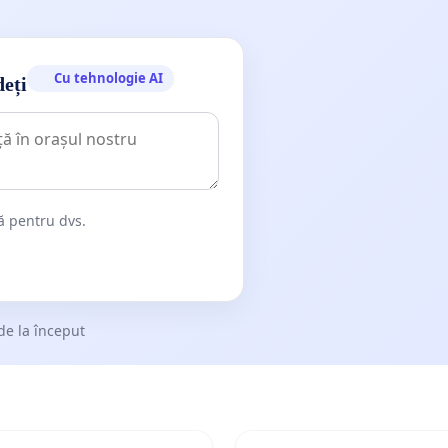
Cu tehnologie AI
deți
dă pentru dvs.
de la început