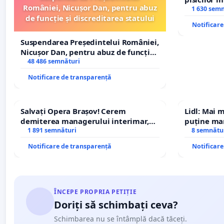
României, Nicușor Dan, pentru abuz
1 630 sem
de funcție și discreditarea statului
Notificar
Suspendarea Președintelui României,
Nicușor Dan, pentru abuz de funcție
și discreditarea statului
48 486 semnături
Notificare de transparență
Salvați Opera Brașov! Cerem
Lidl: Mai 
demiterea managerului interimar,
puține mar
Petrean Lucian-Marius!
1 891 semnături
8 semnătu
Notificare de transparență
Notificar
ÎNCEPE PROPRIA PETIȚIE
Doriți să schimbați ceva?
Schimbarea nu se întâmplă dacă tăceți.