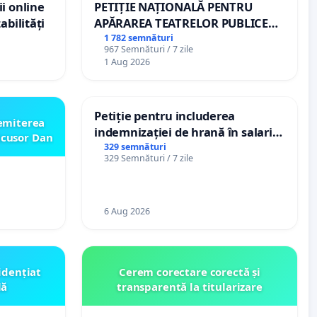
i online
PETIȚIE NAȚIONALĂ PENTRU
abilități
APĂRAREA TEATRELOR PUBLICE
DE REPERTORIU DIN ROMÂNIA
1 782 semnături
967 Semnături / 7 zile
1 Aug 2026
Petiție pentru includerea
emiterea
indemnizației de hrană în salariul
icusor Dan
de bază și protejarea gradațiilor
329 semnături
329 Semnături / 7 zile
de vechime pentru asistenții
personali
6 Aug 2026
idențiat
Cerem corectare corectă și
lă
transparentă la titularizare