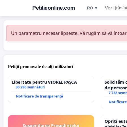
Petitieonline.com
Vezi (răsfoi
RO ▼
Un parametru necesar lipsește. Vă rugăm să vă întoarceț
Petiții promovate de alți utilizatori
Libertate pentru VIOREL PAȘCA
Solicităm 
30 296 semnături
de persoan
7 738 sem
Notificare de transparență
Notificar
Opriți euta
Suspendarea Președintelui
pisicilor î