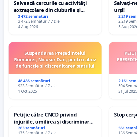
Salvează cercurile cu activități
Salvați-n
extrașcolare din cluburile și
urși!
palatele copiilor
3 472 semnături
2 219 sem
3 472 Semnături / 7 zile
2 219 Semn
4 Aug 2026
5 Aug 202
Suspendarea Președintelui
PETI
României, Nicușor Dan, pentru abuz
PREȘEDI
de funcție și discreditarea statului
48 486 semnături
2 161 sem
923 Semnături / 7 zile
504 Semnăt
1 Oct 2025
31 Jul 202
Petiție către CNCD privind
Stop cerș
injuriile, umilirea și discriminarea
persoanelor cu dizabilități de
263 semnături
561 semnă
175 Semnături / 7 zile
136 Semnăt
către utilizatorul TikTok „Gorici”