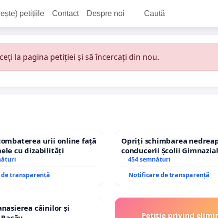
ește) petițiile
Contact
Despre noi
Caută
i la pagina petiției și să încercați din nou.
combaterea urii online față
Opriți schimbarea nedreap
ele cu dizabilități
conducerii Școlii Gimnazia
nături
454 semnături
e de transparență
Notificare de transparență
nasierea câinilor și
Petiție privind elimi
n Bacău