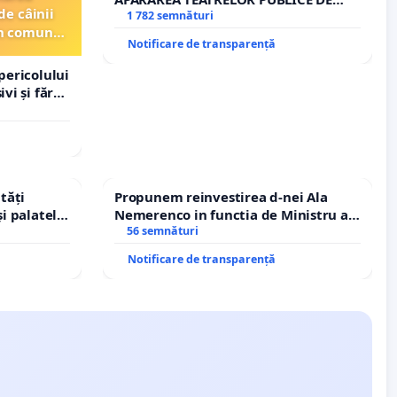
de câinii
REPERTORIU DIN ROMÂNIA
1 782 semnături
din comuna
Notificare de transparență
pericolului
vi și fără
tăți
Propunem reinvestirea d-nei Ala
și palatele
Nemerenco in functia de Ministru al
Sanatatii
56 semnături
Notificare de transparență