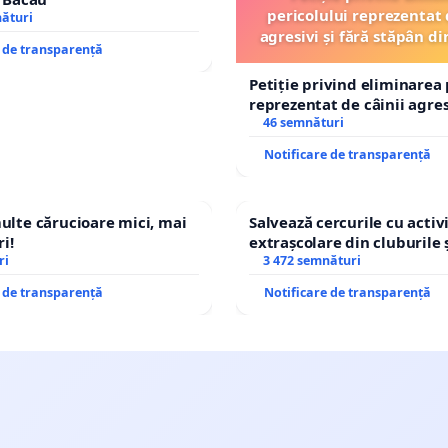
pericolului reprezentat 
nături
agresivi și fără stăpân 
e de transparență
Tunari
Petiție privind eliminarea 
reprezentat de câinii agresi
stăpân din comuna Tunari
46 semnături
Notificare de transparență
multe cărucioare mici, mai
Salvează cercurile cu activi
i!
extrașcolare din cluburile 
ri
copiilor
3 472 semnături
e de transparență
Notificare de transparență