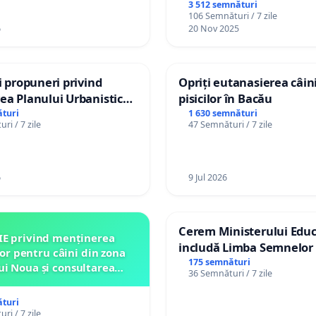
3 512 semnături
106 Semnături / 7 zile
6
20 Nov 2025
și propuneri privind
Opriți eutanasierea câini
ea Planului Urbanistic
pisicilor în Bacău
l orașului Ialoveni
turi
1 630 semnături
ri / 7 zile
47 Semnături / 7 zile
6
9 Jul 2026
Cerem Ministerului Educ
IE privind menținerea
includă Limba Semnelor 
lor pentru câini din zona
alfabetul Braille în școlil
175 semnături
ui Noua și consultarea
36 Semnături / 7 zile
Republica Moldova!
ității înainte de orice
relocare
turi
ri / 7 zile