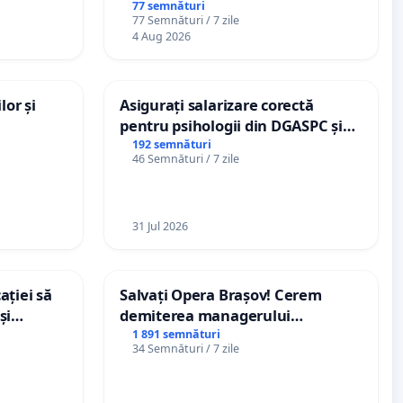
77 semnături
77 Semnături / 7 zile
4 Aug 2026
lor și
Asigurați salarizare corectă
pentru psihologii din DGASPC și
spitale
192 semnături
46 Semnături / 7 zile
31 Jul 2026
ației să
Salvați Opera Brașov! Cerem
și
demiterea managerului
e din
interimar, Petrean Lucian-Marius!
1 891 semnături
34 Semnături / 7 zile