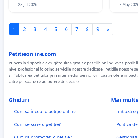
28 Jul 2026
7 May 202
1
2
3
4
5
6
7
8
9
»
Petitieonline.com
Punem la dispoziția dvs. găzduirea gratis a petițiile online. Aveți posibili
nivel profesional folosind serviciile noastre dedicate. Petițiile noastre 
zi. Publicarea petițiilor prin intermediul serviciilor noastre oferă impact și
către persoane ce au putere de decizie
Ghiduri
Mai mult
Cum să începi o petiție online
Inițiază o 
Cum se scrie o petiție?
Politică de
Cum să promovați o petiție?
Gestionați