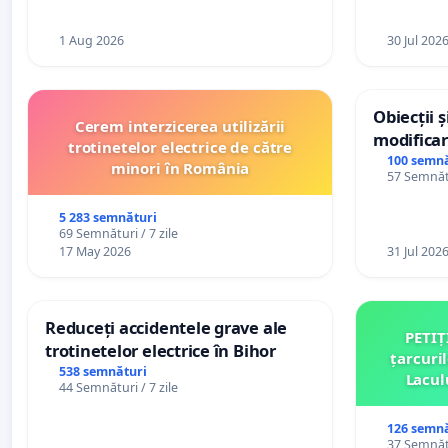
1 Aug 2026
30 Jul 202
Obiecții 
Cerem interzicerea utilizării
modificar
trotinetelor electrice de către
General a
100 semnă
minori în România
57 Semnătu
5 283 semnături
69 Semnături / 7 zile
17 May 2026
31 Jul 202
Reduceți accidentele grave ale
PETIȚ
trotinetelor electrice în Bihor
țarcuri
538 semnături
Lacul
44 Semnături / 7 zile
comun
126 semnă
37 Semnătu