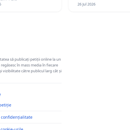
6
26 Jul 2026
tatea să publicați petiții online la un
se regăsesc în mass media în fiecare
 vizibilitate către publicul larg cât și
e
petiție
 confidențialitate
 cookie-urile