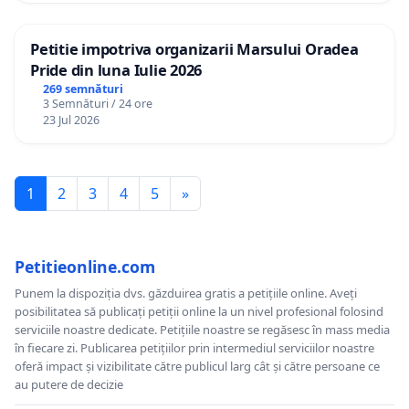
Petitie impotriva organizarii Marsului Oradea
Pride din luna Iulie 2026
269 semnături
3 Semnături / 24 ore
23 Jul 2026
1
2
3
4
5
»
Petitieonline.com
Punem la dispoziția dvs. găzduirea gratis a petițiile online. Aveți
posibilitatea să publicați petiții online la un nivel profesional folosind
serviciile noastre dedicate. Petițiile noastre se regăsesc în mass media
în fiecare zi. Publicarea petițiilor prin intermediul serviciilor noastre
oferă impact și vizibilitate către publicul larg cât și către persoane ce
au putere de decizie