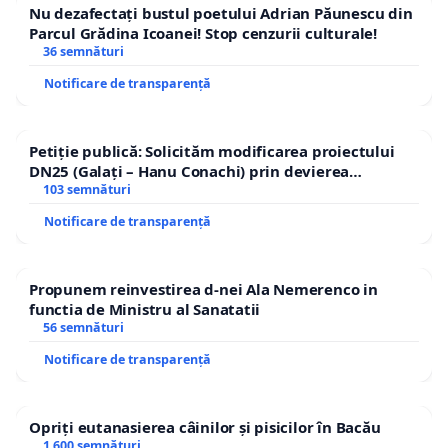
Nu dezafectați bustul poetului Adrian Păunescu din
Parcul Grădina Icoanei! Stop cenzurii culturale!
36 semnături
Notificare de transparență
Petiție publică: Solicităm modificarea proiectului
DN25 (Galați – Hanu Conachi) prin devierea
traseului în afara localităților!
103 semnături
Notificare de transparență
Propunem reinvestirea d-nei Ala Nemerenco in
functia de Ministru al Sanatatii
56 semnături
Notificare de transparență
Opriți eutanasierea câinilor și pisicilor în Bacău
1 600 semnături