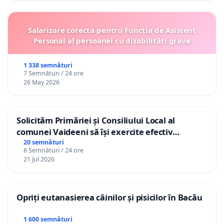
Salarizare corecta pentru Funcția de Asistent
Personal al persoanei cu dizabilități grave
1 338 semnături
7 Semnături / 24 ore
26 May 2026
Solicităm Primăriei și Consiliului Local al
comunei Vaideeni să își exercite efectiv
atribuțiile legale și să reprezinte interesele
20 semnături
6 Semnături / 24 ore
cetățenilor în raport cu APAVIL S.A, operatorul
21 Jul 2026
serviciului de apă!
Opriți eutanasierea câinilor și pisicilor în Bacău
1 600 semnături