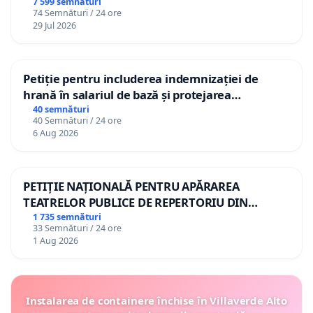
7 599 semnături
74 Semnături / 24 ore
29 Jul 2026
Petiție pentru includerea indemnizației de
hrană în salariul de bază și protejarea
gradațiilor de vechime pentru asistenții
40 semnături
40 Semnături / 24 ore
personali
6 Aug 2026
PETIȚIE NAȚIONALĂ PENTRU APĂRAREA
TEATRELOR PUBLICE DE REPERTORIU DIN
ROMÂNIA
1 735 semnături
33 Semnături / 24 ore
1 Aug 2026
Instalarea de containere închise în Villaverde Alto