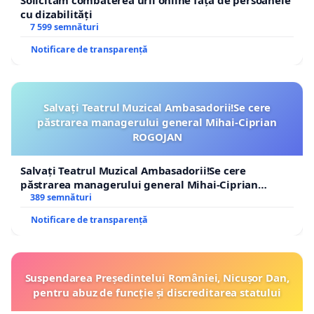
Solicităm combaterea urii online față de persoanele
cu dizabilități
7 599 semnături
Notificare de transparență
Salvați Teatrul Muzical Ambasadorii!Se cere
păstrarea managerului general Mihai-Ciprian
ROGOJAN
Salvați Teatrul Muzical Ambasadorii!Se cere
păstrarea managerului general Mihai-Ciprian
ROGOJAN
389 semnături
Notificare de transparență
Suspendarea Președintelui României, Nicușor Dan,
pentru abuz de funcție și discreditarea statului