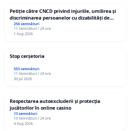
Petiție către CNCD privind injuriile, umilirea și
discriminarea persoanelor cu dizabilități de
către utilizatorul TikTok „Gorici”
256 semnături
11 Semnături / 24 ore
1 Aug 2026
Stop cerșetoria
553 semnături
11 Semnături / 24 ore
30 Jul 2026
Respectarea autoexcluderii și protecția
jucătorilor în online casino
13 semnături
10 Semnături / 24 ore
4 Aug 2026