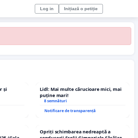
Log in
Inițiază o petiție
r și
Lidl: Mai multe cărucioare mici, mai
puține mari!
8 semnături
Notificare de transparență
Opriți schimbarea nedreaptă a
25 (Galați
conducerii Școlii Gimnaziale Săcălaz