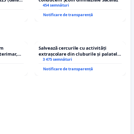
erea
454 semnături
lor!
Notificare de transparență
em
Salvează cercurile cu activități
terimar,
extrașcolare din cluburile și palatele
copiilor
3 475 semnături
Notificare de transparență