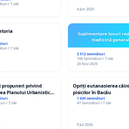
uri / 7 zile
5
4 Jun 2025
etoria
Suplimentare locuri rez
medicină genera
turi
uri / 7 zile
3 512 semnături
106 Semnături / 7 zile
6
20 Nov 2025
și propuneri privind
Opriți eutanasierea câini
ea Planului Urbanistic
pisicilor în Bacău
l orașului Ialoveni
turi
1 630 semnături
ri / 7 zile
47 Semnături / 7 zile
6
9 Jul 2026