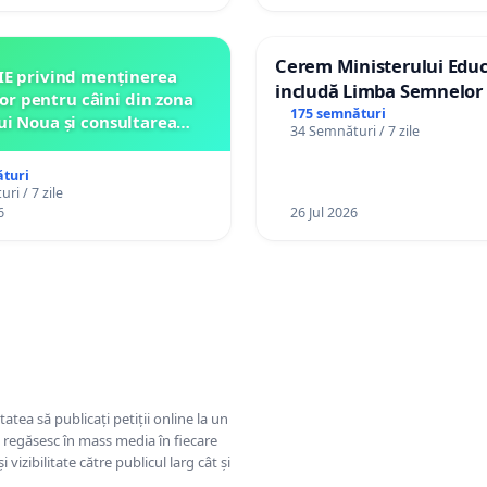
Cerem Ministerului Educ
IE privind menținerea
includă Limba Semnelor 
lor pentru câini din zona
alfabetul Braille în școlil
175 semnături
ui Noua și consultarea
34 Semnături / 7 zile
Republica Moldova!
ității înainte de orice
relocare
turi
ri / 7 zile
6
26 Jul 2026
tatea să publicați petiții online la un
se regăsesc în mass media în fiecare
 vizibilitate către publicul larg cât și