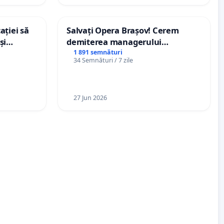
ației să
Salvați Opera Brașov! Cerem
și
demiterea managerului
e din
interimar, Petrean Lucian-Marius!
1 891 semnături
34 Semnături / 7 zile
27 Jun 2026