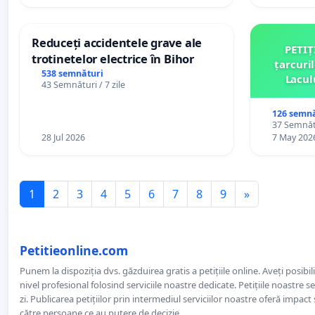
Reduceți accidentele grave ale
PETIȚ
trotinetelor electrice în Bihor
țarcuri
538 semnături
Lacul
43 Semnături / 7 zile
comun
126 semnă
37 Semnătu
28 Jul 2026
7 May 202
1
2
3
4
5
6
7
8
9
»
Petitieonline.com
Punem la dispoziția dvs. găzduirea gratis a petițiile online. Aveți posibili
nivel profesional folosind serviciile noastre dedicate. Petițiile noastre 
zi. Publicarea petițiilor prin intermediul serviciilor noastre oferă impact și
către persoane ce au putere de decizie