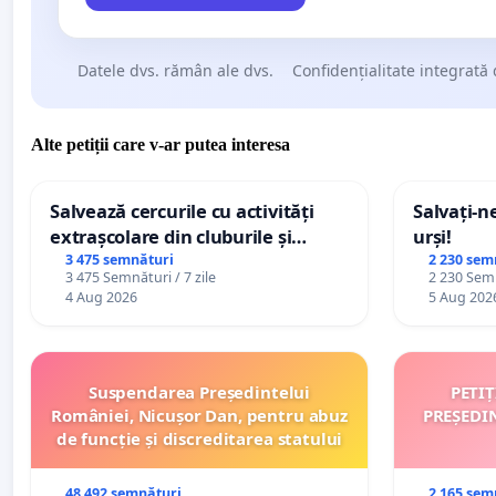
Datele dvs. rămân ale dvs.
Confidențialitate integrată 
Alte petiții care v-ar putea interesa
Salvează cercurile cu activități
Salvați-n
extrașcolare din cluburile și
urși!
palatele copiilor
3 475 semnături
2 230 sem
3 475 Semnături / 7 zile
2 230 Semn
4 Aug 2026
5 Aug 202
Suspendarea Președintelui
PETI
României, Nicușor Dan, pentru abuz
PREȘEDI
de funcție și discreditarea statului
48 492 semnături
2 165 sem