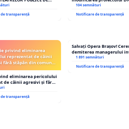
IU DIN ROMÂNIA
nături
– Hanu Conachi) prin devi
104 semnături
traseului în afara localități
e de transparență
Notificare de transparență
Salvați Opera Brașov! Cer
ție privind eliminarea
demiterea managerului in
lui reprezentat de câinii
Petrean Lucian-Marius!
1 891 semnături
și fără stăpân din comuna
Notificare de transparență
Tunari
ivind eliminarea pericolului
 de câinii agresivi și fără
n comuna Tunari
uri
e de transparență