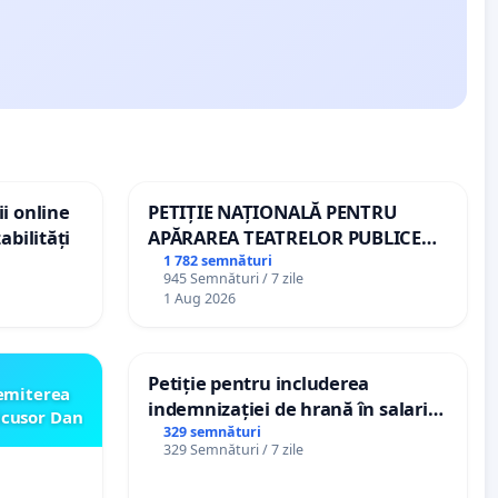
i online
PETIȚIE NAȚIONALĂ PENTRU
abilități
APĂRAREA TEATRELOR PUBLICE
DE REPERTORIU DIN ROMÂNIA
1 782 semnături
945 Semnături / 7 zile
1 Aug 2026
Petiție pentru includerea
emiterea
indemnizației de hrană în salariul
icusor Dan
de bază și protejarea gradațiilor
329 semnături
329 Semnături / 7 zile
de vechime pentru asistenții
personali