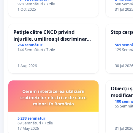
928 Semnături / 7 zile
508 Semnăt
1 Oct 2025
31 Jul 202
Petiție către CNCD privind
Stop cerș
injuriile, umilirea și discriminarea
persoanelor cu dizabilități de
264 semnături
561 semnă
144 Semnături / 7 zile
129 Semnăt
către utilizatorul TikTok „Gorici”
1 Aug 2026
30 Jul 202
Obiecții 
Cerem interzicerea utilizării
modificar
trotinetelor electrice de către
General a
100 semnă
minori în România
55 Semnătu
5 283 semnături
69 Semnături / 7 zile
17 May 2026
31 Jul 202