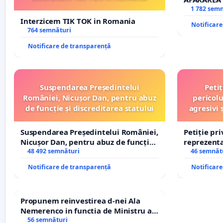
REPERTOR
1 782 sem
Interzicem TIK TOK in Romania
Notificar
764 semnături
Notificare de transparență
Suspendarea Președintelui
Peti
României, Nicușor Dan, pentru abuz
pericolu
de funcție și discreditarea statului
agresivi 
Suspendarea Președintelui României,
Petiție pr
Nicușor Dan, pentru abuz de funcție
reprezentat
și discreditarea statului
48 492 semnături
stăpân di
46 semnăt
Notificare de transparență
Notificar
Propunem reinvestirea d-nei Ala
Nemerenco in functia de Ministru al
Sanatatii
56 semnături