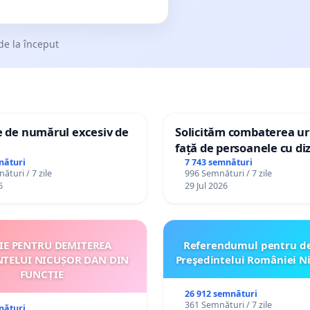
de la început
e de numărul excesiv de
Solicităm combaterea uri
față de persoanele cu diz
nături
7 743 semnături
ături / 7 zile
996 Semnături / 7 zile
6
29 Jul 2026
ȚIE PENTRU DEMITEREA
Referendumul pentru d
NTELUI NICUȘOR DAN DIN
Preşedintelui României N
FUNCȚIE
26 912 semnături
361 Semnături / 7 zile
nături