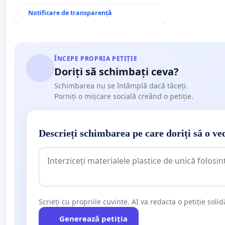
Notificare de transparență
ÎNCEPE PROPRIA PETIȚIE
Doriți să schimbați ceva?
Schimbarea nu se întâmplă dacă tăceți.
Porniți o mișcare socială creând o petiție.
Descrieți schimbarea pe care doriți să o ve
Scrieți cu propriile cuvinte. AI va redacta o petiție soli
Generează petiția