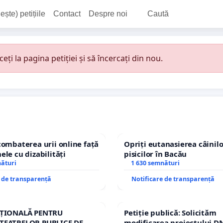
ește) petițiile
Contact
Despre noi
Caută
i la pagina petiției și să încercați din nou.
combaterea urii online față
Opriți eutanasierea câinilo
ele cu dizabilități
pisicilor în Bacău
nături
1 630 semnături
e de transparență
Notificare de transparență
AȚIONALĂ PENTRU
Petiție publică: Solicităm
TEATRELOR PUBLICE DE
modificarea proiectului DN