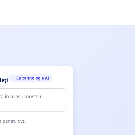
Cu tehnologie AI
deți
dă pentru dvs.