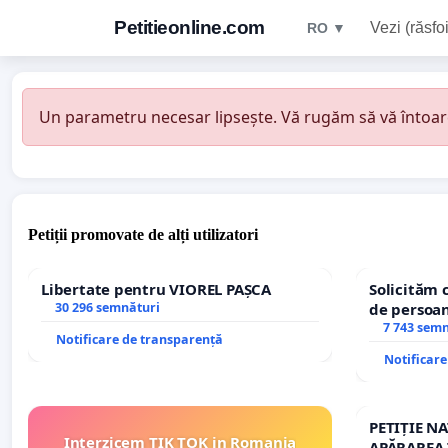
Petitieonline.com
Vezi (răsfoi
RO ▼
Un parametru necesar lipsește. Vă rugăm să vă întoarceț
Petiții promovate de alți utilizatori
Libertate pentru VIOREL PAȘCA
Solicităm 
30 296 semnături
de persoan
7 743 sem
Notificare de transparență
Notificar
PETIȚIE N
Interzicem TIK TOK in Romania
APĂRAREA 