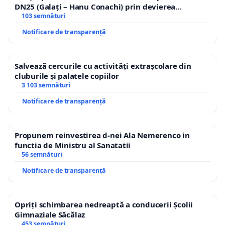
DN25 (Galați – Hanu Conachi) prin devierea
traseului în afara localităților!
103 semnături
Notificare de transparență
Salvează cercurile cu activități extrașcolare din
cluburile și palatele copiilor
3 103 semnături
Notificare de transparență
Propunem reinvestirea d-nei Ala Nemerenco in
functia de Ministru al Sanatatii
56 semnături
Notificare de transparență
Opriți schimbarea nedreaptă a conducerii Școlii
Gimnaziale Săcălaz
453 semnături