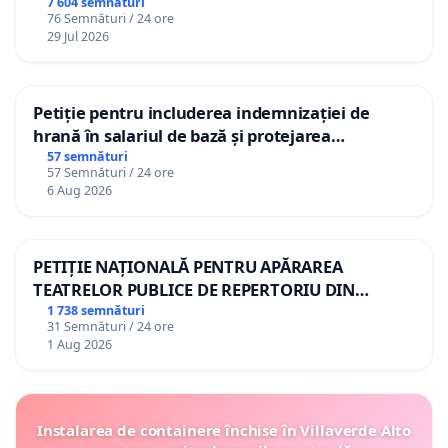
7 604 semnături
76 Semnături / 24 ore
29 Jul 2026
Petiție pentru includerea indemnizației de
hrană în salariul de bază și protejarea
gradațiilor de vechime pentru asistenții
57 semnături
57 Semnături / 24 ore
personali
6 Aug 2026
PETIȚIE NAȚIONALĂ PENTRU APĂRAREA
TEATRELOR PUBLICE DE REPERTORIU DIN
ROMÂNIA
1 738 semnături
31 Semnături / 24 ore
1 Aug 2026
Instalarea de containere închise în Villaverde Alto