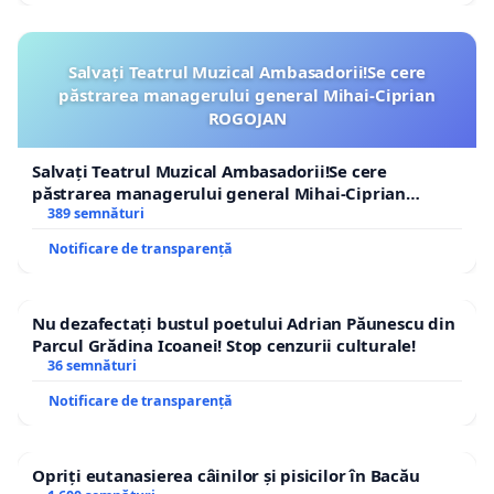
Salvați Teatrul Muzical Ambasadorii!Se cere
păstrarea managerului general Mihai-Ciprian
ROGOJAN
Salvați Teatrul Muzical Ambasadorii!Se cere
păstrarea managerului general Mihai-Ciprian
ROGOJAN
389 semnături
Notificare de transparență
Nu dezafectați bustul poetului Adrian Păunescu din
Parcul Grădina Icoanei! Stop cenzurii culturale!
36 semnături
Notificare de transparență
Opriți eutanasierea câinilor și pisicilor în Bacău