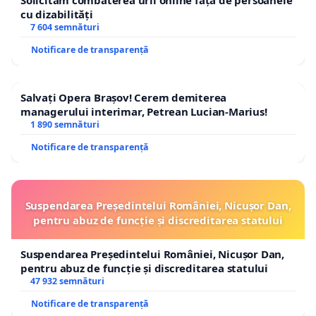
Solicităm combaterea urii online față de persoanele
cu dizabilități
7 604 semnături
Notificare de transparență
Salvați Opera Brașov! Cerem demiterea
managerului interimar, Petrean Lucian-Marius!
1 890 semnături
Notificare de transparență
Suspendarea Președintelui României, Nicușor Dan,
pentru abuz de funcție și discreditarea statului
Suspendarea Președintelui României, Nicușor Dan,
pentru abuz de funcție și discreditarea statului
47 932 semnături
Notificare de transparență