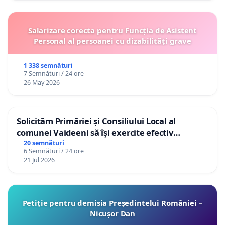
Salarizare corecta pentru Funcția de Asistent
Personal al persoanei cu dizabilități grave
1 338 semnături
7 Semnături / 24 ore
26 May 2026
Solicităm Primăriei și Consiliului Local al
comunei Vaideeni să își exercite efectiv
atribuțiile legale și să reprezinte interesele
20 semnături
6 Semnături / 24 ore
cetățenilor în raport cu APAVIL S.A, operatorul
21 Jul 2026
serviciului de apă!
Petiție pentru demisia Președintelui României –
Nicușor Dan