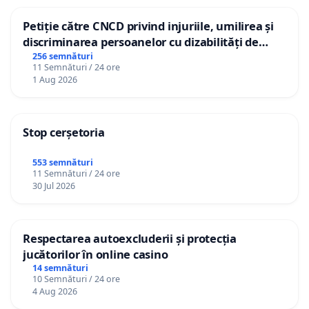
Petiție către CNCD privind injuriile, umilirea și
discriminarea persoanelor cu dizabilități de
către utilizatorul TikTok „Gorici”
256 semnături
11 Semnături / 24 ore
1 Aug 2026
Stop cerșetoria
553 semnături
11 Semnături / 24 ore
30 Jul 2026
Respectarea autoexcluderii și protecția
jucătorilor în online casino
14 semnături
10 Semnături / 24 ore
4 Aug 2026