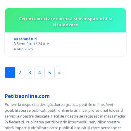
Cerem corectare corectă și transparentă la
titularizare
40 semnături
3 Semnături / 24 ore
4 Aug 2026
1
2
3
4
5
»
Petitieonline.com
Punem la dispoziția dvs. găzduirea gratis a petițiile online. Aveți
posibilitatea să publicați petiții online la un nivel profesional folosind
serviciile noastre dedicate. Petițiile noastre se regăsesc în mass media
în fiecare zi. Publicarea petițiilor prin intermediul serviciilor noastre
oferă impact și vizibilitate către publicul larg cât și către persoane ce