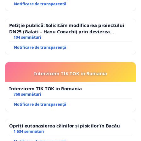
Notificare de transparență
Petiție publică: Solicităm modificarea proiectului
DN25 (Galați – Hanu Conachi) prin devierea
traseului în afara localităților!
104 semnături
Notificare de transparență
Interzicem TIK TOK in Romania
Interzicem TIK TOK in Romania
768 semnături
Notificare de transparență
Opriți eutanasierea câinilor și pisicilor în Bacău
1 634 semnături