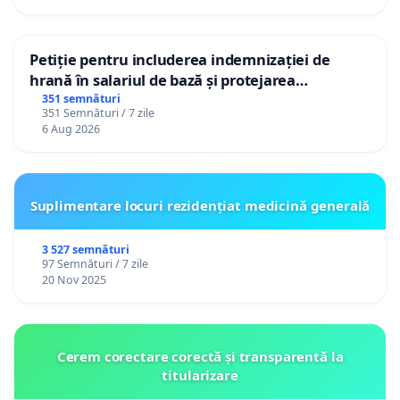
Petiție pentru includerea indemnizației de
hrană în salariul de bază și protejarea
gradațiilor de vechime pentru asistenții
351 semnături
351 Semnături / 7 zile
personali
6 Aug 2026
Suplimentare locuri rezidențiat medicină generală
3 527 semnături
97 Semnături / 7 zile
20 Nov 2025
Cerem corectare corectă și transparentă la
titularizare