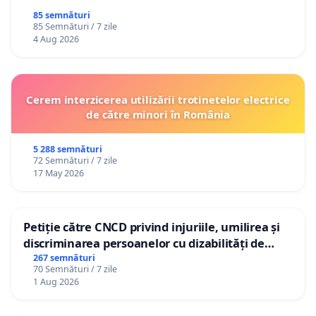
85 semnături
85 Semnături / 7 zile
4 Aug 2026
Cerem interzicerea utilizării trotinetelor electrice
de către minori în România
5 288 semnături
72 Semnături / 7 zile
17 May 2026
Petiție către CNCD privind injuriile, umilirea și
discriminarea persoanelor cu dizabilități de
către utilizatorul TikTok „Gorici”
267 semnături
70 Semnături / 7 zile
1 Aug 2026