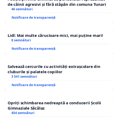
de câinii agresivi și fără stăpân din comuna Tunari
46 semnături
Notificare de transparență
Lidl: Mai multe cărucioare mici, mai puține mari!
8 semnături
Notificare de transparență
Salvează cercurile cu activități extrașcolare din
cluburile și palatele copiilor
3 541 semnături
Notificare de transparență
Opriți schimbarea nedreaptă a conducerii Școlii
Gimnaziale Săcălaz
454 semnături