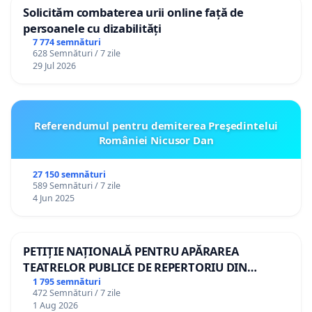
Solicităm combaterea urii online față de
persoanele cu dizabilități
7 774 semnături
628 Semnături / 7 zile
29 Jul 2026
Referendumul pentru demiterea Preşedintelui
României Nicusor Dan
27 150 semnături
589 Semnături / 7 zile
4 Jun 2025
PETIȚIE NAȚIONALĂ PENTRU APĂRAREA
TEATRELOR PUBLICE DE REPERTORIU DIN
ROMÂNIA
1 795 semnături
472 Semnături / 7 zile
1 Aug 2026