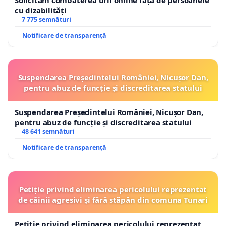
Solicităm combaterea urii online față de persoanele
cu dizabilități
7 775 semnături
Notificare de transparență
Suspendarea Președintelui României, Nicușor Dan,
pentru abuz de funcție și discreditarea statului
Suspendarea Președintelui României, Nicușor Dan,
pentru abuz de funcție și discreditarea statului
48 641 semnături
Notificare de transparență
Petiție privind eliminarea pericolului reprezentat
de câinii agresivi și fără stăpân din comuna Tunari
Petiție privind eliminarea pericolului reprezentat