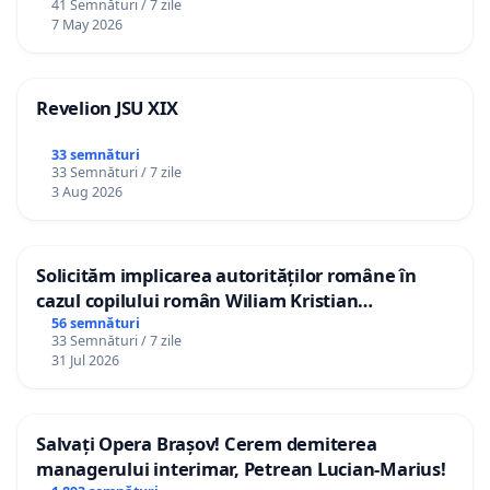
41 Semnături / 7 zile
7 May 2026
Revelion JSU XIX
33 semnături
33 Semnături / 7 zile
3 Aug 2026
Solicităm implicarea autorităților române în
cazul copilului român Wiliam Kristian
Gheorghe, aflat în plasament în Danemarca de
56 semnături
33 Semnături / 7 zile
12 ani
31 Jul 2026
Salvați Opera Brașov! Cerem demiterea
managerului interimar, Petrean Lucian-Marius!