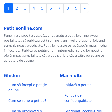
1
2
3
4
5
6
7
8
9
»
Petitieonline.com
Punem la dispoziția dvs. găzduirea gratis a petițiile online. Aveți
posibilitatea să publicați petiții online la un nivel profesional folosind
serviciile noastre dedicate. Petițiile noastre se regăsesc în mass media
în fiecare zi. Publicarea petițiilor prin intermediul serviciilor noastre
oferă impact și vizibilitate către publicul larg cât și către persoane ce
au putere de decizie
Ghiduri
Mai multe
Cum să începi o petiție
Inițiază o petiție
online
Politică de
Cum se scrie o petiție?
confidențialitate
Cum să promovați o
Gestionați cookie-urile