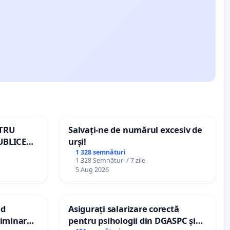
NTRU
Salvați-ne de numărul excesiv de
UBLICE
urși!
MÂNIA
1 328 semnături
1 328 Semnături / 7 zile
5 Aug 2026
nd
Asigurați salarizare corectă
criminarea
pentru psihologii din DGASPC și