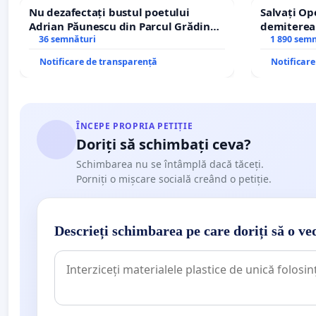
Nu dezafectați bustul poetului
Salvați Op
Adrian Păunescu din Parcul Grădina
demiterea
Icoanei! Stop cenzurii culturale!
36 semnături
Petrean Lu
1 890 sem
Notificare de transparență
Notificar
ÎNCEPE PROPRIA PETIȚIE
Doriți să schimbați ceva?
Schimbarea nu se întâmplă dacă tăceți.
Porniți o mișcare socială creând o petiție.
Descrieți schimbarea pe care doriți să o ve