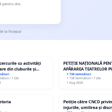
dă pentru dvs.
de la început
ercurile cu activități
PETIȚIE NAȚIONALĂ PE
are din cluburile și
APĂRAREA TEATRELOR P
opiilor
DE REPERTORIU DIN RO
nături
1 738 semnături
ături / 7 zile
1 738 Semnături / 7 zile
6
1 Aug 2026
etoria
Petiție către CNCD privi
injuriile, umilirea și dis