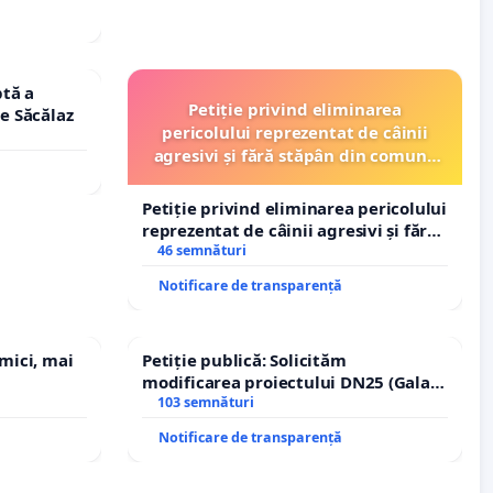
tă a
Petiție privind eliminarea
le Săcălaz
pericolului reprezentat de câinii
agresivi și fără stăpân din comuna
Tunari
Petiție privind eliminarea pericolului
reprezentat de câinii agresivi și fără
stăpân din comuna Tunari
46 semnături
Notificare de transparență
 mici, mai
Petiție publică: Solicităm
modificarea proiectului DN25 (Galați
– Hanu Conachi) prin devierea
103 semnături
traseului în afara localităților!
Notificare de transparență