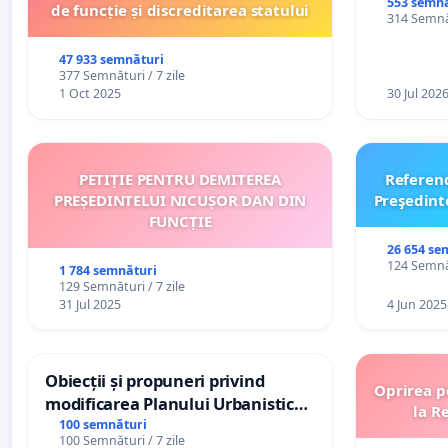
553 semnă
de funcție și discreditarea statului
314 Semnăt
47 933 semnături
377 Semnături / 7 zile
1 Oct 2025
30 Jul 202
PETIȚIE PENTRU DEMITEREA
Referen
PREȘEDINTELUI NICUȘOR DAN DIN
Preşedint
FUNCȚIE
26 654 se
124 Semnăt
1 784 semnături
129 Semnături / 7 zile
31 Jul 2025
4 Jun 2025
Obiecții și propuneri privind
Oprirea p
modificarea Planului Urbanistic
la R
General al orașului Ialoveni
100 semnături
100 Semnături / 7 zile