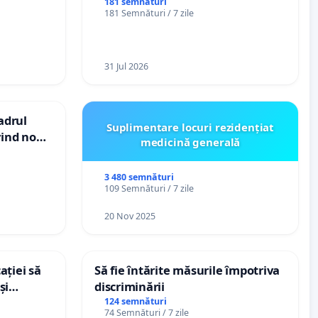
ți de
spitale
181 semnături
181 Semnături / 7 zile
„Gorici”
31 Jul 2026
cadrul
Suplimentare locuri rezidențiat
vind noul
medicină generală
(PUG)
3 480 semnături
109 Semnături / 7 zile
20 Nov 2025
ației să
Să fie întărite măsurile împotriva
și
discriminării
e din
124 semnături
74 Semnături / 7 zile