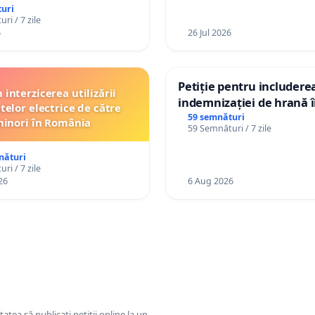
Republica Moldova!
uri
ri / 7 zile
6
26 Jul 2026
Petiție pentru includere
interzicerea utilizării
indemnizației de hrană î
telor electrice de către
de bază și protejarea gra
59 semnături
inori în România
59 Semnături / 7 zile
de vechime pentru asiste
personali
nături
ri / 7 zile
26
6 Aug 2026
tatea să publicați petiții online la un