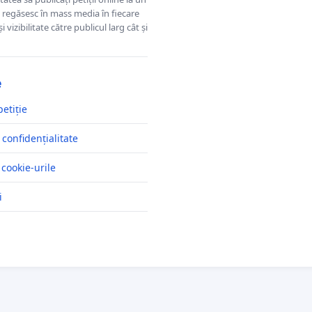
se regăsesc în mass media în fiecare
 vizibilitate către publicul larg cât și
e
petiție
 confidențialitate
 cookie-urile
i