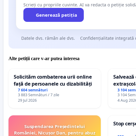
Scrieți cu propriile cuvinte. AI va redacta o petiție soli
Generează petiția
Datele dvs. rămân ale dvs.
Confidențialitate integrată 
Alte petiții care v-ar putea interesa
Solicităm combaterea urii online
Salvează c
față de persoanele cu dizabilități
extrașcol
palatele c
7 604 semnături
3 104 sem
3 883 Semnături / 7 zile
3 104 Semn
29 Jul 2026
4 Aug 202
Stop cerș
Suspendarea Președintelui
României, Nicușor Dan, pentru abuz