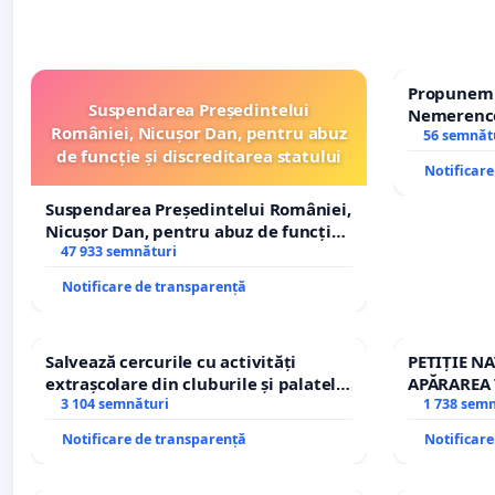
Propunem r
Suspendarea Președintelui
Nemerenco 
României, Nicușor Dan, pentru abuz
Sanatatii
56 semnăt
de funcție și discreditarea statului
Notificar
Suspendarea Președintelui României,
Nicușor Dan, pentru abuz de funcție
și discreditarea statului
47 933 semnături
Notificare de transparență
Salvează cercurile cu activități
PETIȚIE N
extrașcolare din cluburile și palatele
APĂRAREA 
copiilor
3 104 semnături
REPERTOR
1 738 sem
Notificare de transparență
Notificar