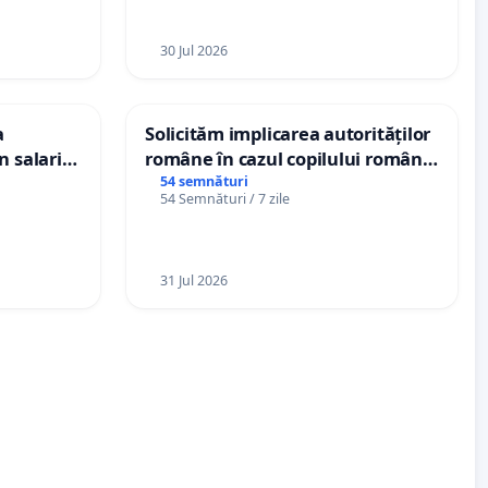
30 Jul 2026
a
Solicităm implicarea autorităților
n salariul
române în cazul copilului român
dațiilor
Wiliam Kristian Gheorghe, aflat în
54 semnături
54 Semnături / 7 zile
nții
plasament în Danemarca de 12
ani
31 Jul 2026