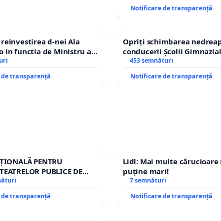
ROGOJAN
Notificare de transparență
einvestirea d-nei Ala
Opriți schimbarea nedreap
in functia de Ministru al
conducerii Școlii Gimnazia
uri
453 semnături
e de transparență
Notificare de transparență
AȚIONALĂ PENTRU
Lidl: Mai multe cărucioare
TEATRELOR PUBLICE DE
puține mari!
IU DIN ROMÂNIA
nături
7 semnături
e de transparență
Notificare de transparență