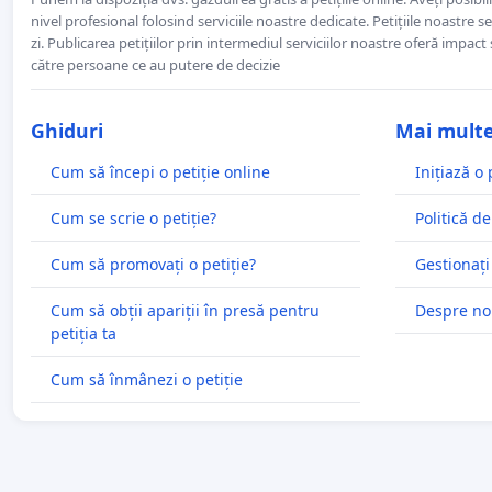
nivel profesional folosind serviciile noastre dedicate. Petițiile noastre 
zi. Publicarea petițiilor prin intermediul serviciilor noastre oferă impact și
către persoane ce au putere de decizie
Ghiduri
Mai mult
Cum să începi o petiție online
Inițiază o 
Cum se scrie o petiție?
Politică de
Cum să promovați o petiție?
Gestionați
Cum să obții apariții în presă pentru
Despre no
petiția ta
Cum să înmânezi o petiție