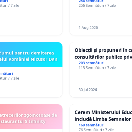
persoanelor cu dizabilită
turi
256 semnături
uri / 7 zile
256 Semnături / 7 zile
către utilizatorul TikTok 
6
1 Aug 2026
Obiecții și propuneri în 
dumul pentru demiterea
consultărilor publice pri
elui României Nicusor Dan
Plan Urbanistic General 
203 semnături
113 Semnături / 7 zile
Ialoveni
mnături
uri / 7 zile
30 Jul 2026
Cerem Ministerului Educ
etrecerilor zgomotoase de
includă Limba Semnelor 
estaurantul 8 Infinity
alfabetul Braille în școlil
169 semnături
76 Semnături / 7 zile