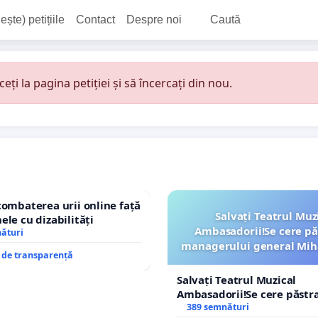
ește) petițiile
Contact
Despre noi
Caută
i la pagina petiției și să încercați din nou.
combaterea urii online față
Salvați Teatrul Muz
ele cu dizabilități
Ambasadorii!Se cere pă
nături
managerului general Mih
e de transparență
ROGOJAN
Salvați Teatrul Muzical
Ambasadorii!Se cere păstr
managerului general Miha
389 semnături