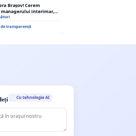
era Brașov! Cerem
 managerului interimar,
cian-Marius!
nături
e de transparență
Cu tehnologie AI
deți