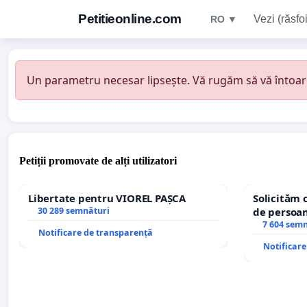
Petitieonline.com
Vezi (răsfoi
RO ▼
Un parametru necesar lipsește. Vă rugăm să vă întoarceț
Petiții promovate de alți utilizatori
Libertate pentru VIOREL PAȘCA
Solicităm 
30 289 semnături
de persoan
7 604 sem
Notificare de transparență
Notificar