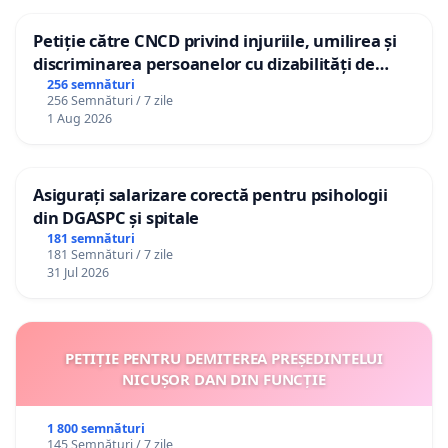
Petiție către CNCD privind injuriile, umilirea și
discriminarea persoanelor cu dizabilități de
către utilizatorul TikTok „Gorici”
256 semnături
256 Semnături / 7 zile
1 Aug 2026
Asigurați salarizare corectă pentru psihologii
din DGASPC și spitale
181 semnături
181 Semnături / 7 zile
31 Jul 2026
PETIȚIE PENTRU DEMITEREA PREȘEDINTELUI
NICUȘOR DAN DIN FUNCȚIE
1 800 semnături
145 Semnături / 7 zile