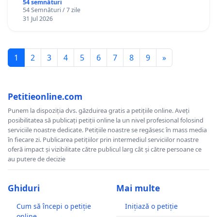
Gheorghe, aflat în plasament în Danemarca de
54 semnături
54 Semnături / 7 zile
12 ani
31 Jul 2026
1
2
3
4
5
6
7
8
9
»
Petitieonline.com
Punem la dispoziția dvs. găzduirea gratis a petițiile online. Aveți
posibilitatea să publicați petiții online la un nivel profesional folosind
serviciile noastre dedicate. Petițiile noastre se regăsesc în mass media
în fiecare zi. Publicarea petițiilor prin intermediul serviciilor noastre
oferă impact și vizibilitate către publicul larg cât și către persoane ce
au putere de decizie
Ghiduri
Mai multe
Cum să începi o petiție
Inițiază o petiție
online