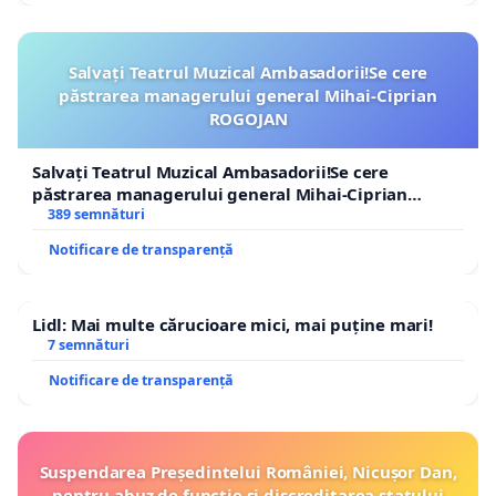
Salvați Teatrul Muzical Ambasadorii!Se cere
păstrarea managerului general Mihai-Ciprian
ROGOJAN
Salvați Teatrul Muzical Ambasadorii!Se cere
păstrarea managerului general Mihai-Ciprian
ROGOJAN
389 semnături
Notificare de transparență
Lidl: Mai multe cărucioare mici, mai puține mari!
7 semnături
Notificare de transparență
Suspendarea Președintelui României, Nicușor Dan,
pentru abuz de funcție și discreditarea statului