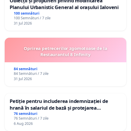
Obiecții și propuneri privind modificarea
Planului Urbanistic General al orașului Ialoveni
100 semnături
100 Semnături / 7 zile
31 Jul 2026
Oprirea petrecerilor zgomotoase de la
Restaurantul 8 Infinity
84 semnături
84 Semnături / 7 zile
31 Jul 2026
Petiție pentru includerea indemnizației de
hrană în salariul de bază și protejarea
gradațiilor de vechime pentru asistenții
76 semnături
76 Semnături / 7 zile
personali
6 Aug 2026