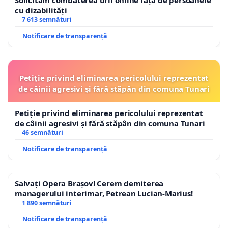
Solicităm combaterea urii online față de persoanele
cu dizabilități
7 613 semnături
Notificare de transparență
Petiție privind eliminarea pericolului reprezentat
de câinii agresivi și fără stăpân din comuna Tunari
Petiție privind eliminarea pericolului reprezentat
de câinii agresivi și fără stăpân din comuna Tunari
46 semnături
Notificare de transparență
Salvați Opera Brașov! Cerem demiterea
managerului interimar, Petrean Lucian-Marius!
1 890 semnături
Notificare de transparență