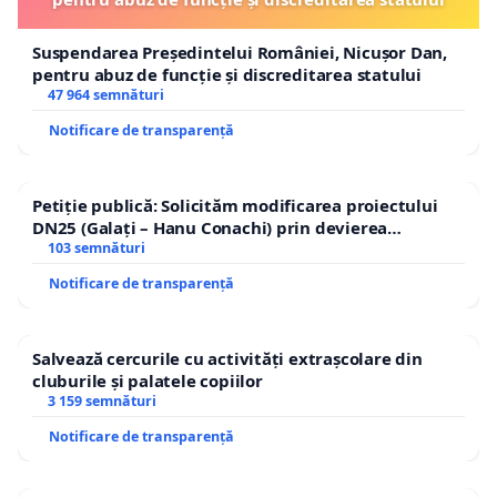
Suspendarea Președintelui României, Nicușor Dan,
pentru abuz de funcție și discreditarea statului
47 964 semnături
Notificare de transparență
Petiție publică: Solicităm modificarea proiectului
DN25 (Galați – Hanu Conachi) prin devierea
traseului în afara localităților!
103 semnături
Notificare de transparență
Salvează cercurile cu activități extrașcolare din
cluburile și palatele copiilor
3 159 semnături
Notificare de transparență