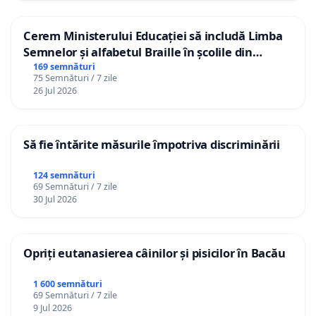
Cerem Ministerului Educației să includă Limba
Semnelor și alfabetul Braille în școlile din
Republica Moldova!
169 semnături
75 Semnături / 7 zile
26 Jul 2026
Să fie întărite măsurile împotriva discriminării
124 semnături
69 Semnături / 7 zile
30 Jul 2026
Opriți eutanasierea câinilor și pisicilor în Bacău
1 600 semnături
69 Semnături / 7 zile
9 Jul 2026