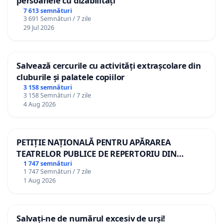
persoanele cu dizabilități
7 613 semnături
3 691 Semnături / 7 zile
29 Jul 2026
Salvează cercurile cu activități extrașcolare din
cluburile și palatele copiilor
3 158 semnături
3 158 Semnături / 7 zile
4 Aug 2026
PETIȚIE NAȚIONALĂ PENTRU APĂRAREA
TEATRELOR PUBLICE DE REPERTORIU DIN
ROMÂNIA
1 747 semnături
1 747 Semnături / 7 zile
1 Aug 2026
Salvați-ne de numărul excesiv de urși!