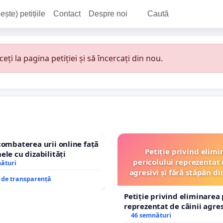
ește) petițiile
Contact
Despre noi
Caută
i la pagina petiției și să încercați din nou.
combaterea urii online față
Petiție privind elimi
ele cu dizabilități
pericolului reprezentat 
nături
agresivi și fără stăpân 
e de transparență
Tunari
Petiție privind eliminarea 
reprezentat de câinii agresi
stăpân din comuna Tunari
46 semnături