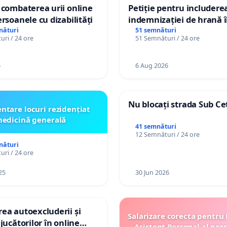
 combaterea urii online
Petiție pentru includere
ersoanele cu dizabilități
indemnizației de hrană î
de bază și protejarea gra
nături
51 semnături
ri / 24 ore
51 Semnături / 24 ore
de vechime pentru asiste
personali
6
6 Aug 2026
Nu blocați strada Sub Ce
ntare locuri rezidențiat
edicină generală
41 semnături
12 Semnături / 24 ore
nături
ri / 24 ore
25
30 Jun 2026
ea autoexcluderii și
Salarizare corecta pentru
jucătorilor în online
Asistent Personal al per