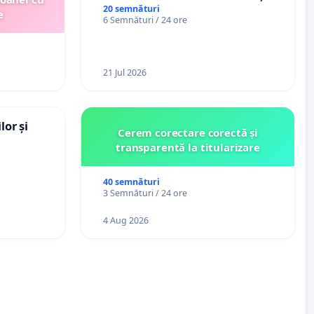
exercite efectiv atribuțiile legale
20 semnături
e
6 Semnături / 24 ore
și să reprezinte interesele
cetățenilor în raport cu APAVIL
S.A, operatorul serviciului de apă!
21 Jul 2026
lor și
Cerem corectare corectă și
transparentă la titularizare
40 semnături
3 Semnături / 24 ore
4 Aug 2026