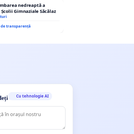
himbarea nedreaptă a
 Școlii Gimnaziale Săcălaz
turi
e de transparență
Cu tehnologie AI
deți