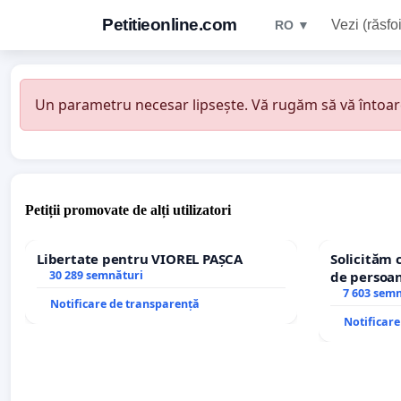
Petitieonline.com
Vezi (răsfoi
RO ▼
Un parametru necesar lipsește. Vă rugăm să vă întoarceț
Petiții promovate de alți utilizatori
Libertate pentru VIOREL PAȘCA
Solicităm 
30 289 semnături
de persoan
7 603 sem
Notificare de transparență
Notificar