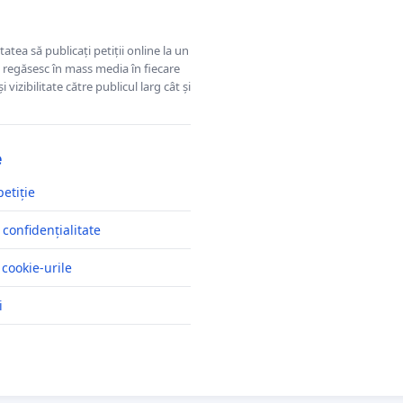
tatea să publicați petiții online la un
se regăsesc în mass media în fiecare
 vizibilitate către publicul larg cât și
e
petiție
 confidențialitate
 cookie-urile
i