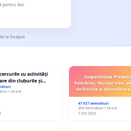
dă pentru dvs.
de la început
ercurile cu activități
Suspendarea Președi
are din cluburile și
României, Nicușor Dan, p
opiilor
nături
de funcție și discreditare
uri / 24 ore
47 927 semnături
359 Semnături / 24 ore
6
1 Oct 2025