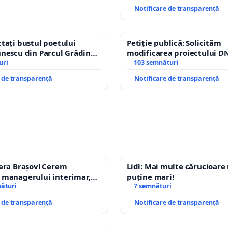
Notificare de transparență
tați bustul poetului
Petiție publică: Solicităm
nescu din Parcul Grădina
modificarea proiectului DN
op cenzurii culturale!
uri
– Hanu Conachi) prin devi
103 semnături
traseului în afara localități
e de transparență
Notificare de transparență
era Brașov! Cerem
Lidl: Mai multe cărucioare
 managerului interimar,
puține mari!
cian-Marius!
nături
7 semnături
e de transparență
Notificare de transparență