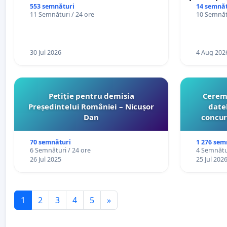
casino
553 semnături
14 semnăt
11 Semnături / 24 ore
10 Semnătu
30 Jul 2026
4 Aug 202
Petiție pentru demisia
Cerem 
Președintelui României – Nicușor
date
Dan
concur
organiz
cătr
70 semnături
1 276 sem
6 Semnături / 24 ore
4 Semnătur
26 Jul 2025
25 Jul 202
1
2
3
4
5
»