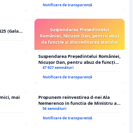
ROGOJAN
Notificare de transparență
Suspendarea Președintelui
25 (Galați
României, Nicușor Dan, pentru abuz
erea
de funcție și discreditarea statului
lor!
Suspendarea Președintelui României,
Nicușor Dan, pentru abuz de funcție
și discreditarea statului
47 927 semnături
Notificare de transparență
 mici, mai
Propunem reinvestirea d-nei Ala
Nemerenco in functia de Ministru al
Sanatatii
56 semnături
Notificare de transparență