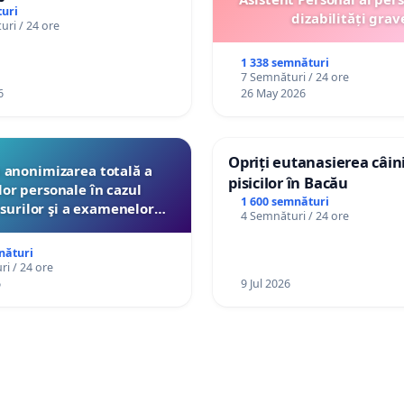
uri
dizabilități grav
ri / 24 ore
1 338 semnături
7 Semnături / 24 ore
6
26 May 2026
Opriți eutanasierea câini
anonimizarea totală a
pisicilor în Bacău
lor personale în cazul
1 600 semnături
surilor şi a examenelor
4 Semnături / 24 ore
ate pentru profesori de
e Ministerul Educaţiei
nături
i / 24 ore
6
9 Jul 2026