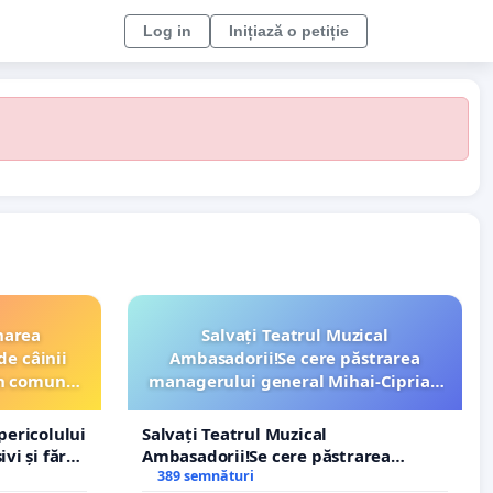
Log in
Inițiază o petiție
narea
Salvați Teatrul Muzical
de câinii
Ambasadorii!Se cere păstrarea
din comuna
managerului general Mihai-Ciprian
ROGOJAN
pericolului
Salvați Teatrul Muzical
vi și fără
Ambasadorii!Se cere păstrarea
managerului general Mihai-Ciprian
389 semnături