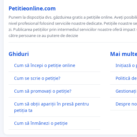
Petitieonline.com
Punem la dispoziția dvs. găzduirea gratis a petițiile online. Aveți posibili
nivel profesional folosind serviciile noastre dedicate. Petițiile noastre 
zi. Publicarea petițiilor prin intermediul serviciilor noastre oferă impact și
către persoane ce au putere de decizie
Ghiduri
Mai mult
Cum să începi o petiție online
Inițiază o 
Cum se scrie o petiție?
Politică de
Cum să promovați o petiție?
Gestionați
Cum să obții apariții în presă pentru
Despre no
petiția ta
Cum să înmânezi o petiție