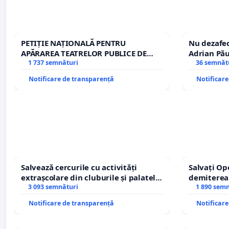
PETIȚIE NAȚIONALĂ PENTRU
Nu dezafec
APĂRAREA TEATRELOR PUBLICE DE
Adrian Pău
REPERTORIU DIN ROMÂNIA
1 737 semnături
Icoanei! St
36 semnăt
Notificare de transparență
Notificar
Salvează cercurile cu activități
Salvați Op
extrașcolare din cluburile și palatele
demiterea
copiilor
3 093 semnături
Petrean Lu
1 890 sem
Notificare de transparență
Notificar