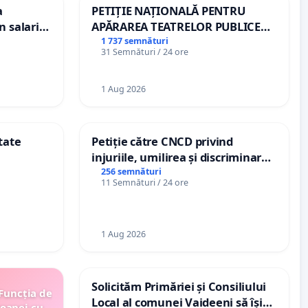
a
PETIȚIE NAȚIONALĂ PENTRU
n salariul
APĂRAREA TEATRELOR PUBLICE
dațiilor
DE REPERTORIU DIN ROMÂNIA
1 737 semnături
31 Semnături / 24 ore
nții
1 Aug 2026
tate
Petiție către CNCD privind
injuriile, umilirea și discriminarea
persoanelor cu dizabilități de
256 semnături
11 Semnături / 24 ore
către utilizatorul TikTok „Gorici”
1 Aug 2026
Solicităm Primăriei și Consiliului
 Funcția de
Local al comunei Vaideeni să își
soanei cu