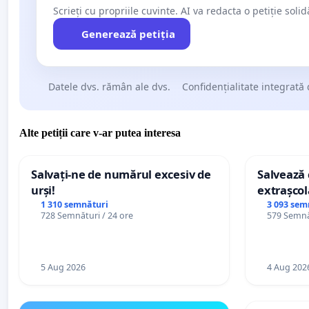
Scrieți cu propriile cuvinte. AI va redacta o petiție soli
Generează petiția
Datele dvs. rămân ale dvs.
Confidențialitate integrată 
Alte petiții care v-ar putea interesa
Salvați-ne de numărul excesiv de
Salvează c
urși!
extrașcol
palatele c
1 310 semnături
3 093 sem
728 Semnături / 24 ore
579 Semnăt
5 Aug 2026
4 Aug 202