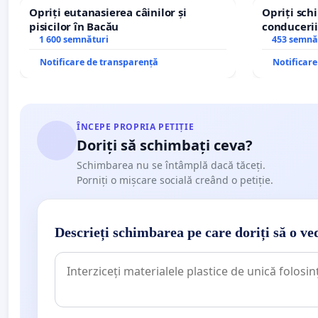
Opriți eutanasierea câinilor și
Opriți sc
pisicilor în Bacău
conducerii
1 600 semnături
453 semnă
Notificare de transparență
Notificar
ÎNCEPE PROPRIA PETIȚIE
Doriți să schimbați ceva?
Schimbarea nu se întâmplă dacă tăceți.
Porniți o mișcare socială creând o petiție.
Descrieți schimbarea pe care doriți să o ve