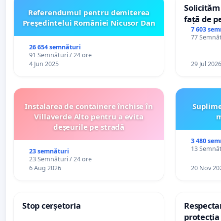
Solicităm
Referendumul pentru demiterea
față de p
Preşedintelui României Nicusor Dan
7 603 sem
77 Semnătu
26 654 semnături
91 Semnături / 24 ore
4 Jun 2025
29 Jul 202
Instalarea de containere închise în
Suplime
Villaverde Alto pentru a evita
m
deșeurile pe stradă
3 480 sem
13 Semnătu
23 semnături
23 Semnături / 24 ore
6 Aug 2026
20 Nov 20
Stop cerșetoria
Respectar
protecția 