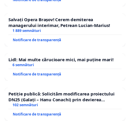
Salvați Opera Brașov! Cerem demiterea
managerului interimar, Petrean Lucian-Marius!
1 889 semnături
Notificare de transparență
Lidl: Mai multe cărucioare mici, mai puține mari!
6 semnături
Notificare de transparență
Petiție publică: Solicităm modificarea proiectului
DN25 (Galați – Hanu Conachi) prin devierea
traseului în afara localităților!
102 semnături
Notificare de transparență