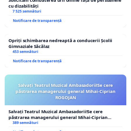
Solicităm combaterea urii online față de persoanele
cu dizabilități
7 525 semnături
Notificare de transparență
Opriți schimbarea nedreaptă a conducerii Școlii
Gimnaziale Săcălaz
453 semnături
Notificare de transparență
Salvați Teatrul Muzical Ambasadorii!Se cere
păstrarea managerului general Mihai-Ciprian
ROGOJAN
Salvați Teatrul Muzical Ambasadorii!Se cere
păstrarea managerului general Mihai-Ciprian
ROGOJAN
389 semnături