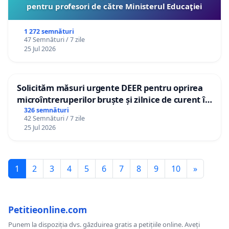
pentru profesori de către Ministerul Educaţiei
1 272 semnături
47 Semnături / 7 zile
25 Jul 2026
Solicităm măsuri urgente DEER pentru oprirea
microîntreruperilor bruște și zilnice de curent în
Sâncraiu de Mureș și Nazna
326 semnături
42 Semnături / 7 zile
25 Jul 2026
1
2
3
4
5
6
7
8
9
10
»
Petitieonline.com
Punem la dispoziția dvs. găzduirea gratis a petițiile online. Aveți