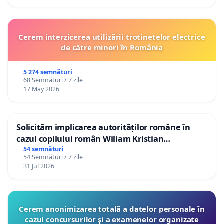
Cerem interzicerea utilizării trotinetelor electrice
de către minori în România
5 274 semnături
68 Semnături / 7 zile
17 May 2026
Solicităm implicarea autorităților române în
cazul copilului român Wiliam Kristian
Gheorghe, aflat în plasament în Danemarca de
54 semnături
54 Semnături / 7 zile
12 ani
31 Jul 2026
Cerem anonimizarea totală a datelor personale în
cazul concursurilor şi a examenelor organizate