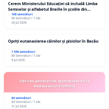
Cerem Ministerului Educației să includă Limba
Semnelor și alfabetul Braille în școlile din
Republica Moldova!
168 semnături
96 Semnături / 7 zile
26 Jul 2026
Opriți eutanasierea câinilor și pisicilor în Bacău
1 596 semnături
88 Semnături / 7 zile
9 Jul 2026
Oprirea petrecerilor zgomotoase de la
Restaurantul 8 Infinity
84 semnături
84 Semnături / 7 zile
31 Jul 2026