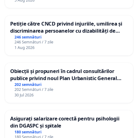
5 Aug 2026
Petiție către CNCD privind injuriile, umilirea și
discriminarea persoanelor cu dizabilități de
către utilizatorul TikTok „Gorici”
246 semnături
246 Semnături / 7 zile
1 Aug 2026
Obiecții și propuneri în cadrul consultărilor
publice privind noul Plan Urbanistic General
(PUG) Ialoveni
202 semnături
202 Semnături / 7 zile
30 Jul 2026
Asigurați salarizare corectă pentru psihologii
din DGASPC și spitale
180 semnături
180 Semnături / 7 zile