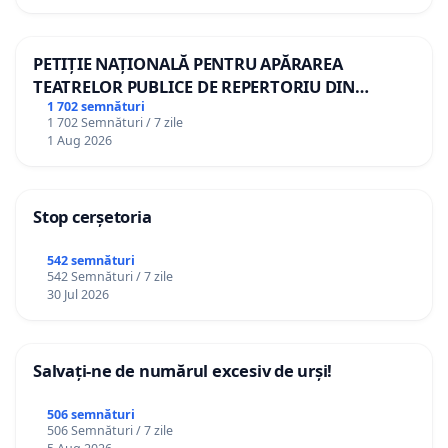
PETIȚIE NAȚIONALĂ PENTRU APĂRAREA
TEATRELOR PUBLICE DE REPERTORIU DIN
ROMÂNIA
1 702 semnături
1 702 Semnături / 7 zile
1 Aug 2026
Stop cerșetoria
542 semnături
542 Semnături / 7 zile
30 Jul 2026
Salvați-ne de numărul excesiv de urși!
506 semnături
506 Semnături / 7 zile