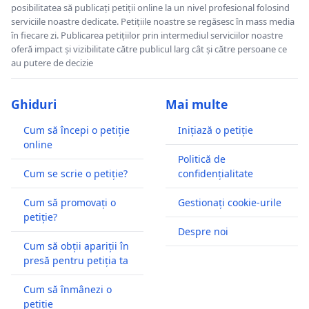
posibilitatea să publicați petiții online la un nivel profesional folosind
serviciile noastre dedicate. Petițiile noastre se regăsesc în mass media
în fiecare zi. Publicarea petițiilor prin intermediul serviciilor noastre
oferă impact și vizibilitate către publicul larg cât și către persoane ce
au putere de decizie
Ghiduri
Mai multe
Cum să începi o petiție
Inițiază o petiție
online
Politică de
Cum se scrie o petiție?
confidențialitate
Cum să promovați o
Gestionați cookie-urile
petiție?
Despre noi
Cum să obții apariții în
presă pentru petiția ta
Cum să înmânezi o
petiție