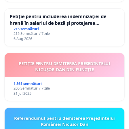
Petiție pentru includerea indemnizației de
hrană în salariul de bază și protejarea
gradațiilor de vechime pentru asistenții
215 semnături
215 Semnături / 7 zile
personali
6 Aug 2026
PETIȚIE PENTRU DEMITEREA PREȘEDINTELUI
NICUȘOR DAN DIN FUNCȚIE
1 861 semnături
205 Semnături / 7 zile
31 Jul 2025
Referendumul pentru demiterea Preşedintelui
României Nicusor Dan