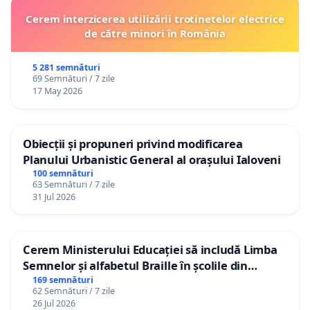
Cerem interzicerea utilizării trotinetelor electrice
de către minori în România
5 281 semnături
69 Semnături / 7 zile
17 May 2026
Obiecții și propuneri privind modificarea
Planului Urbanistic General al orașului Ialoveni
100 semnături
63 Semnături / 7 zile
31 Jul 2026
Cerem Ministerului Educației să includă Limba
Semnelor și alfabetul Braille în școlile din
Republica Moldova!
169 semnături
62 Semnături / 7 zile
26 Jul 2026