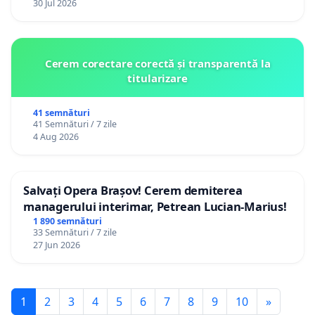
30 Jul 2026
Cerem corectare corectă și transparentă la
titularizare
41 semnături
41 Semnături / 7 zile
4 Aug 2026
Salvați Opera Brașov! Cerem demiterea
managerului interimar, Petrean Lucian-Marius!
1 890 semnături
33 Semnături / 7 zile
27 Jun 2026
1
2
3
4
5
6
7
8
9
10
»