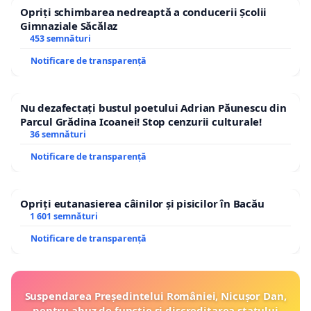
Opriți schimbarea nedreaptă a conducerii Școlii
Gimnaziale Săcălaz
453 semnături
Notificare de transparență
Nu dezafectați bustul poetului Adrian Păunescu din
Parcul Grădina Icoanei! Stop cenzurii culturale!
36 semnături
Notificare de transparență
Opriți eutanasierea câinilor și pisicilor în Bacău
1 601 semnături
Notificare de transparență
Suspendarea Președintelui României, Nicușor Dan,
pentru abuz de funcție și discreditarea statului