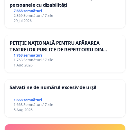
persoanele cu dizabilități
7 668 semnături
2 369 Semnături / 7 zile
29 Jul 2026
PETIȚIE NAȚIONALĂ PENTRU APĂRAREA
TEATRELOR PUBLICE DE REPERTORIU DIN
ROMÂNIA
1 763 semnături
1 763 Semnături / 7 zile
1 Aug 2026
Salvați-ne de numărul excesiv de urși!
1 668 semnături
1 668 Semnături / 7 zile
5 Aug 2026