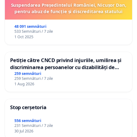
Suspendarea Președintelui României, Nicușor Dan,
pentru abuz de funcție și discreditarea statului
48 091 semnături
533 Semnături / 7 zile
1 Oct 2025
Petiție către CNCD privind injuriile, umilirea și
discriminarea persoanelor cu dizabilități de
către utilizatorul TikTok „Gorici”
259 semnături
259 Semnături / 7 zile
1 Aug 2026
Stop cerșetoria
556 semnături
231 Semnături / 7 zile
30 Jul 2026