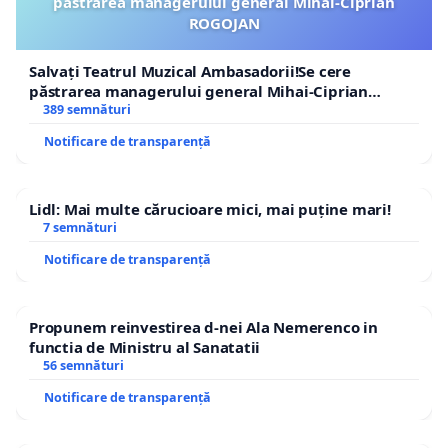
păstrarea managerului general Mihai-Ciprian
ROGOJAN
Salvați Teatrul Muzical Ambasadorii!Se cere
păstrarea managerului general Mihai-Ciprian
ROGOJAN
389 semnături
Notificare de transparență
Lidl: Mai multe cărucioare mici, mai puține mari!
7 semnături
Notificare de transparență
Propunem reinvestirea d-nei Ala Nemerenco in
functia de Ministru al Sanatatii
56 semnături
Notificare de transparență