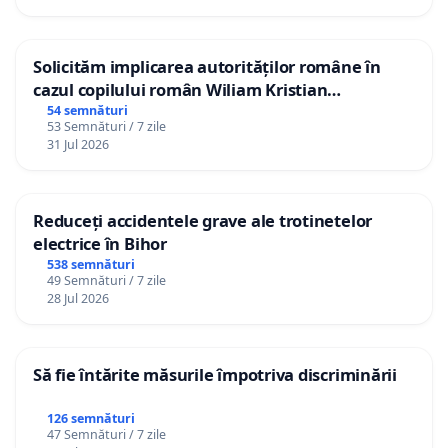
Solicităm implicarea autorităților române în
cazul copilului român Wiliam Kristian
Gheorghe, aflat în plasament în Danemarca de
54 semnături
53 Semnături / 7 zile
12 ani
31 Jul 2026
Reduceți accidentele grave ale trotinetelor
electrice în Bihor
538 semnături
49 Semnături / 7 zile
28 Jul 2026
Să fie întărite măsurile împotriva discriminării
126 semnături
47 Semnături / 7 zile