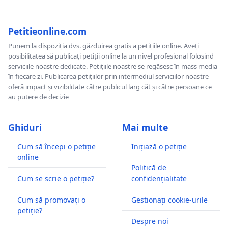
Petitieonline.com
Punem la dispoziția dvs. găzduirea gratis a petițiile online. Aveți
posibilitatea să publicați petiții online la un nivel profesional folosind
serviciile noastre dedicate. Petițiile noastre se regăsesc în mass media
în fiecare zi. Publicarea petițiilor prin intermediul serviciilor noastre
oferă impact și vizibilitate către publicul larg cât și către persoane ce
au putere de decizie
Ghiduri
Mai multe
Cum să începi o petiție
Inițiază o petiție
online
Politică de
Cum se scrie o petiție?
confidențialitate
Cum să promovați o
Gestionați cookie-urile
petiție?
Despre noi