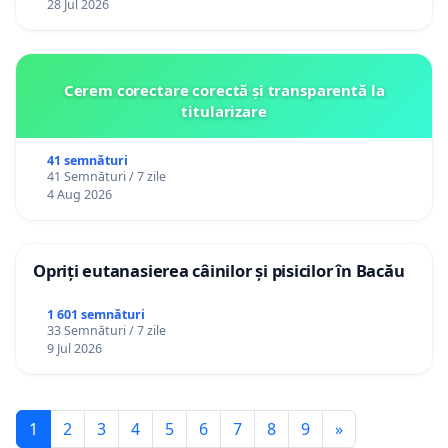
28 Jul 2026
Cerem corectare corectă și transparentă la
titularizare
41 semnături
41 Semnături / 7 zile
4 Aug 2026
Opriți eutanasierea câinilor și pisicilor în Bacău
1 601 semnături
33 Semnături / 7 zile
9 Jul 2026
1
2
3
4
5
6
7
8
9
»