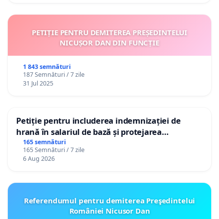
PETIȚIE PENTRU DEMITEREA PREȘEDINTELUI
NICUȘOR DAN DIN FUNCȚIE
1 843 semnături
187 Semnături / 7 zile
31 Jul 2025
Petiție pentru includerea indemnizației de
hrană în salariul de bază și protejarea
gradațiilor de vechime pentru asistenții
165 semnături
165 Semnături / 7 zile
personali
6 Aug 2026
Referendumul pentru demiterea Preşedintelui
României Nicusor Dan