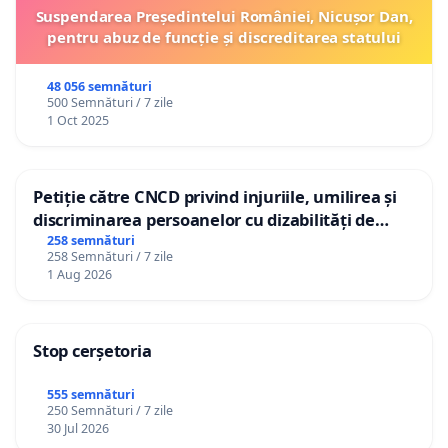
Suspendarea Președintelui României, Nicușor Dan,
pentru abuz de funcție și discreditarea statului
48 056 semnături
500 Semnături / 7 zile
1 Oct 2025
Petiție către CNCD privind injuriile, umilirea și
discriminarea persoanelor cu dizabilități de
către utilizatorul TikTok „Gorici”
258 semnături
258 Semnături / 7 zile
1 Aug 2026
Stop cerșetoria
555 semnături
250 Semnături / 7 zile
30 Jul 2026