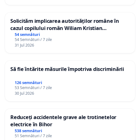
Solicităm implicarea autorităților române în
cazul copilului român Wiliam Kristian
Gheorghe, aflat în plasament în Danemarca de
54 semnături
54 Semnături / 7 zile
12 ani
31 Jul 2026
Să fie întărite măsurile împotriva discriminării
126 semnături
53 Semnături / 7 zile
30 Jul 2026
Reduceți accidentele grave ale trotinetelor
electrice în Bihor
538 semnături
51 Semnături / 7 zile