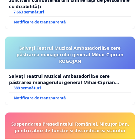
Solicităm combaterea urii online față de persoanele
cu dizabilități
7 663 semnături
Notificare de transparență
Salvați Teatrul Muzical Ambasadorii!Se cere
păstrarea managerului general Mihai-Ciprian
ROGOJAN
Salvați Teatrul Muzical Ambasadorii!Se cere
păstrarea managerului general Mihai-Ciprian
ROGOJAN
389 semnături
Notificare de transparență
Suspendarea Președintelui României, Nicușor Dan,
pentru abuz de funcție și discreditarea statului