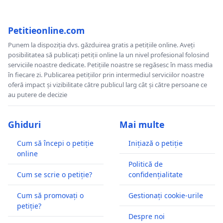
Petitieonline.com
Punem la dispoziția dvs. găzduirea gratis a petițiile online. Aveți
posibilitatea să publicați petiții online la un nivel profesional folosind
serviciile noastre dedicate. Petițiile noastre se regăsesc în mass media
în fiecare zi. Publicarea petițiilor prin intermediul serviciilor noastre
oferă impact și vizibilitate către publicul larg cât și către persoane ce
au putere de decizie
Ghiduri
Mai multe
Cum să începi o petiție
Inițiază o petiție
online
Politică de
Cum se scrie o petiție?
confidențialitate
Cum să promovați o
Gestionați cookie-urile
petiție?
Despre noi