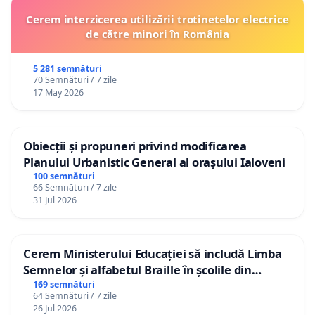
Cerem interzicerea utilizării trotinetelor electrice
de către minori în România
5 281 semnături
70 Semnături / 7 zile
17 May 2026
Obiecții și propuneri privind modificarea
Planului Urbanistic General al orașului Ialoveni
100 semnături
66 Semnături / 7 zile
31 Jul 2026
Cerem Ministerului Educației să includă Limba
Semnelor și alfabetul Braille în școlile din
Republica Moldova!
169 semnături
64 Semnături / 7 zile
26 Jul 2026