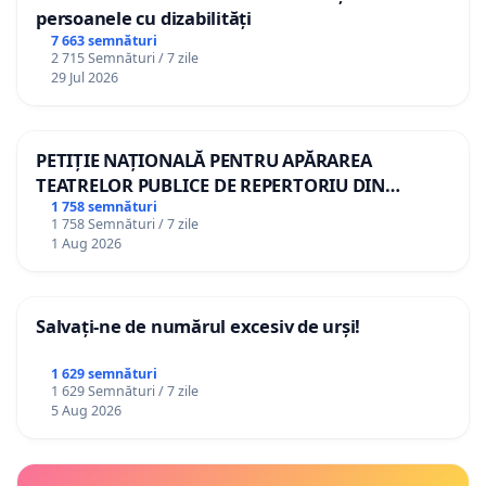
persoanele cu dizabilități
7 663 semnături
2 715 Semnături / 7 zile
29 Jul 2026
PETIȚIE NAȚIONALĂ PENTRU APĂRAREA
TEATRELOR PUBLICE DE REPERTORIU DIN
ROMÂNIA
1 758 semnături
1 758 Semnături / 7 zile
1 Aug 2026
Salvați-ne de numărul excesiv de urși!
1 629 semnături
1 629 Semnături / 7 zile
5 Aug 2026