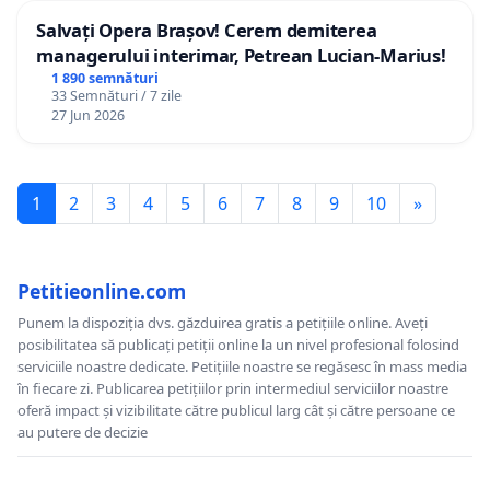
Salvați Opera Brașov! Cerem demiterea
managerului interimar, Petrean Lucian-Marius!
1 890 semnături
33 Semnături / 7 zile
27 Jun 2026
1
2
3
4
5
6
7
8
9
10
»
Petitieonline.com
Punem la dispoziția dvs. găzduirea gratis a petițiile online. Aveți
posibilitatea să publicați petiții online la un nivel profesional folosind
serviciile noastre dedicate. Petițiile noastre se regăsesc în mass media
în fiecare zi. Publicarea petițiilor prin intermediul serviciilor noastre
oferă impact și vizibilitate către publicul larg cât și către persoane ce
au putere de decizie