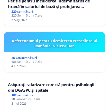
Petiție pentru includerea indemnizației de
hrană în salariul de bază și protejarea
gradațiilor de vechime pentru asistenții
220 semnături
220 Semnături / 7 zile
personali
6 Aug 2026
Referendumul pentru demiterea Preşedintelui
României Nicusor Dan
26 728 semnături
186 Semnături / 7 zile
4 Jun 2025
Asigurați salarizare corectă pentru psihologii
din DGASPC și spitale
182 semnături
98 Semnături / 7 zile
31 Jul 2026