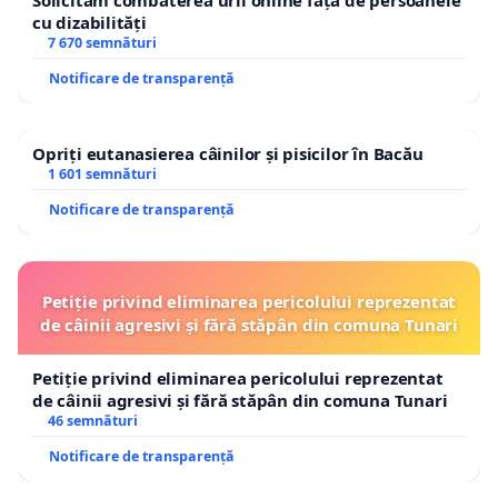
Solicităm combaterea urii online față de persoanele
cu dizabilități
7 670 semnături
Notificare de transparență
Opriți eutanasierea câinilor și pisicilor în Bacău
1 601 semnături
Notificare de transparență
Petiție privind eliminarea pericolului reprezentat
de câinii agresivi și fără stăpân din comuna Tunari
Petiție privind eliminarea pericolului reprezentat
de câinii agresivi și fără stăpân din comuna Tunari
46 semnături
Notificare de transparență