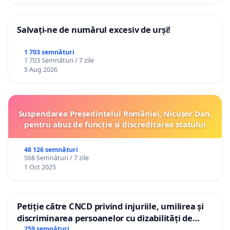
Salvați-ne de numărul excesiv de urși!
1 703 semnături
1 703 Semnături / 7 zile
5 Aug 2026
Suspendarea Președintelui României, Nicușor Dan,
pentru abuz de funcție și discreditarea statului
48 126 semnături
568 Semnături / 7 zile
1 Oct 2025
Petiție către CNCD privind injuriile, umilirea și
discriminarea persoanelor cu dizabilități de
către utilizatorul TikTok „Gorici”
259 semnături