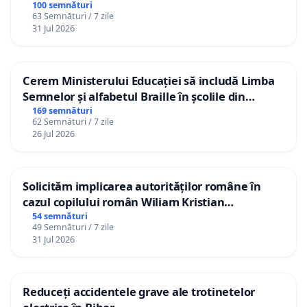
100 semnături
63 Semnături / 7 zile
31 Jul 2026
Cerem Ministerului Educației să includă Limba
Semnelor și alfabetul Braille în școlile din
Republica Moldova!
169 semnături
62 Semnături / 7 zile
26 Jul 2026
Solicităm implicarea autorităților române în
cazul copilului român Wiliam Kristian
Gheorghe, aflat în plasament în Danemarca de
54 semnături
49 Semnături / 7 zile
12 ani
31 Jul 2026
Reduceți accidentele grave ale trotinetelor