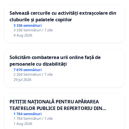
Salvează cercurile cu activități extrașcolare din
cluburile și palatele copiilor
3 336 semnături
3 336 Semnături / 7 zile
4 Aug 2026
Solicităm combaterea urii online față de
persoanele cu dizabilități
7 670 semnături
2 204 Semnături / 7 zile
29 Jul 2026
PETIȚIE NAȚIONALĂ PENTRU APĂRAREA
TEATRELOR PUBLICE DE REPERTORIU DIN
ROMÂNIA
1 764 semnături
1 764 Semnături / 7 zile
1 Aug 2026