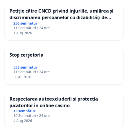
Petiție către CNCD privind injuriile, umilirea și
discriminarea persoanelor cu dizabilități de
către utilizatorul TikTok „Gorici”
256 semnături
11 Semnături / 24 ore
1 Aug 2026
Stop cerșetoria
553 semnături
11 Semnături / 24 ore
30 Jul 2026
Respectarea autoexcluderii și protecția
jucătorilor în online casino
13 semnături
10 Semnături / 24 ore
4 Aug 2026