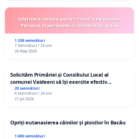
Salarizare corecta pentru Funcția de Asistent
Personal al persoanei cu dizabilități grave
1 338 semnături
7 Semnături / 24 ore
26 May 2026
Solicităm Primăriei și Consiliului Local al
comunei Vaideeni să își exercite efectiv
atribuțiile legale și să reprezinte interesele
20 semnături
6 Semnături / 24 ore
cetățenilor în raport cu APAVIL S.A, operatorul
21 Jul 2026
serviciului de apă!
Opriți eutanasierea câinilor și pisicilor în Bacău
1 600 semnături