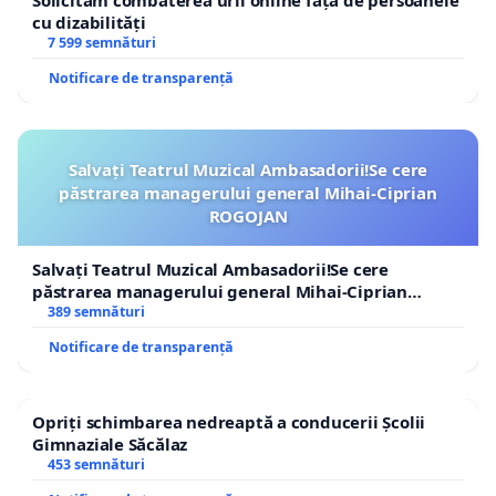
Solicităm combaterea urii online față de persoanele
cu dizabilități
7 599 semnături
Notificare de transparență
Salvați Teatrul Muzical Ambasadorii!Se cere
păstrarea managerului general Mihai-Ciprian
ROGOJAN
Salvați Teatrul Muzical Ambasadorii!Se cere
păstrarea managerului general Mihai-Ciprian
ROGOJAN
389 semnături
Notificare de transparență
Opriți schimbarea nedreaptă a conducerii Școlii
Gimnaziale Săcălaz
453 semnături