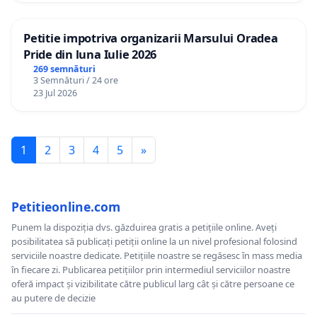
Petitie impotriva organizarii Marsului Oradea
Pride din luna Iulie 2026
269 semnături
3 Semnături / 24 ore
23 Jul 2026
1
2
3
4
5
»
Petitieonline.com
Punem la dispoziția dvs. găzduirea gratis a petițiile online. Aveți
posibilitatea să publicați petiții online la un nivel profesional folosind
serviciile noastre dedicate. Petițiile noastre se regăsesc în mass media
în fiecare zi. Publicarea petițiilor prin intermediul serviciilor noastre
oferă impact și vizibilitate către publicul larg cât și către persoane ce
au putere de decizie