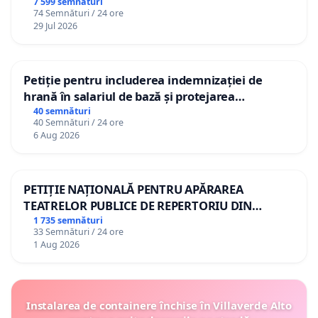
7 599 semnături
74 Semnături / 24 ore
29 Jul 2026
Petiție pentru includerea indemnizației de
hrană în salariul de bază și protejarea
gradațiilor de vechime pentru asistenții
40 semnături
40 Semnături / 24 ore
personali
6 Aug 2026
PETIȚIE NAȚIONALĂ PENTRU APĂRAREA
TEATRELOR PUBLICE DE REPERTORIU DIN
ROMÂNIA
1 735 semnături
33 Semnături / 24 ore
1 Aug 2026
Instalarea de containere închise în Villaverde Alto