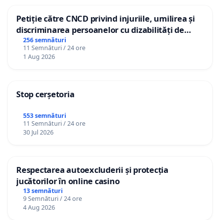
Petiție către CNCD privind injuriile, umilirea și
discriminarea persoanelor cu dizabilități de
către utilizatorul TikTok „Gorici”
256 semnături
11 Semnături / 24 ore
1 Aug 2026
Stop cerșetoria
553 semnături
11 Semnături / 24 ore
30 Jul 2026
Respectarea autoexcluderii și protecția
jucătorilor în online casino
13 semnături
9 Semnături / 24 ore
4 Aug 2026