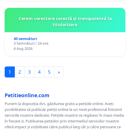
Cerem corectare corectă și transparentă la
titularizare
40 semnături
3 Semnături / 24 ore
4 Aug 2026
1
2
3
4
5
»
Petitieonline.com
Punem la dispoziția dvs. găzduirea gratis a petițiile online. Aveți
posibilitatea să publicați petiții online la un nivel profesional folosind
serviciile noastre dedicate. Petițiile noastre se regăsesc în mass media
în fiecare zi. Publicarea petițiilor prin intermediul serviciilor noastre
oferă impact și vizibilitate către publicul larg cât și către persoane ce