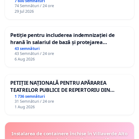
7 600 semnături
74 Semnături / 24 ore
29 Jul 2026
Petiție pentru includerea indemnizației de
hrană în salariul de bază și protejarea
gradațiilor de vechime pentru asistenții
43 semnături
43 Semnături / 24 ore
personali
6 Aug 2026
PETIȚIE NAȚIONALĂ PENTRU APĂRAREA
TEATRELOR PUBLICE DE REPERTORIU DIN
ROMÂNIA
1 736 semnături
31 Semnături / 24 ore
1 Aug 2026
Instalarea de containere închise în Villaverde Alto