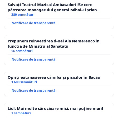
Salvați Teatrul Muzical Ambasadorii!Se cere
păstrarea managerului general Mihai-Ciprian
ROGOJAN
389 semnături
Notificare de transparență
Propunem reinvestirea d-nei Ala Nemerenco in
functia de Ministru al Sanatatii
56 semnături
Notificare de transparență
Opriți eutanasierea câinilor și pisicilor în Bacău
1 600 semnături
Notificare de transparență
Lidl: Mai multe cărucioare mici, mai puține mari!
7 semnături