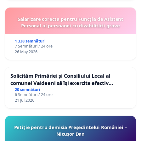
Salarizare corecta pentru Funcția de Asistent
Personal al persoanei cu dizabilități grave
1 338 semnături
7 Semnături / 24 ore
26 May 2026
Solicităm Primăriei și Consiliului Local al
comunei Vaideeni să își exercite efectiv
atribuțiile legale și să reprezinte interesele
20 semnături
6 Semnături / 24 ore
cetățenilor în raport cu APAVIL S.A, operatorul
21 Jul 2026
serviciului de apă!
Petiție pentru demisia Președintelui României –
Nicușor Dan