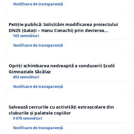
Notificare de transparență
Petiție publică: Solicităm modificarea proiectului
DN25 (Galați – Hanu Conachi) prin devierea
traseului în afara localităților!
103 semnături
Notificare de transparență
Opriți schimbarea nedreaptă a conducerii Școlii
Gimnaziale Săcălaz
453 semnături
Notificare de transparență
Salvează cercurile cu activități extrașcolare din
cluburile și palatele copiilor
3 078 semnături
Notificare de transparență