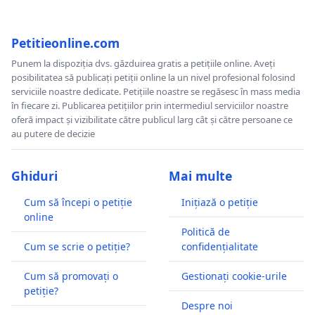
Petitieonline.com
Punem la dispoziția dvs. găzduirea gratis a petițiile online. Aveți
posibilitatea să publicați petiții online la un nivel profesional folosind
serviciile noastre dedicate. Petițiile noastre se regăsesc în mass media
în fiecare zi. Publicarea petițiilor prin intermediul serviciilor noastre
oferă impact și vizibilitate către publicul larg cât și către persoane ce
au putere de decizie
Ghiduri
Mai multe
Cum să începi o petiție
Inițiază o petiție
online
Politică de
Cum se scrie o petiție?
confidențialitate
Cum să promovați o
Gestionați cookie-urile
petiție?
Despre noi