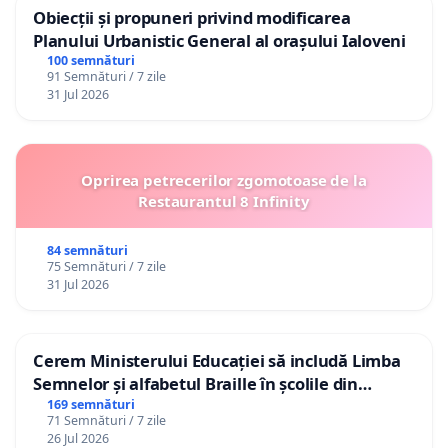
Obiecții și propuneri privind modificarea
Planului Urbanistic General al orașului Ialoveni
100 semnături
91 Semnături / 7 zile
31 Jul 2026
Oprirea petrecerilor zgomotoase de la
Restaurantul 8 Infinity
84 semnături
75 Semnături / 7 zile
31 Jul 2026
Cerem Ministerului Educației să includă Limba
Semnelor și alfabetul Braille în școlile din
Republica Moldova!
169 semnături
71 Semnături / 7 zile
26 Jul 2026