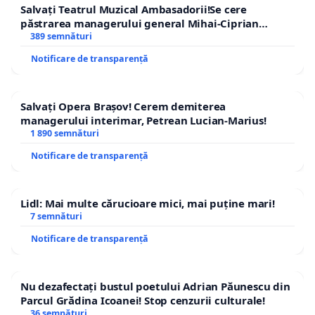
Salvați Teatrul Muzical Ambasadorii!Se cere
păstrarea managerului general Mihai-Ciprian
ROGOJAN
389 semnături
Notificare de transparență
Salvați Opera Brașov! Cerem demiterea
managerului interimar, Petrean Lucian-Marius!
1 890 semnături
Notificare de transparență
Lidl: Mai multe cărucioare mici, mai puține mari!
7 semnături
Notificare de transparență
Nu dezafectați bustul poetului Adrian Păunescu din
Parcul Grădina Icoanei! Stop cenzurii culturale!
36 semnături