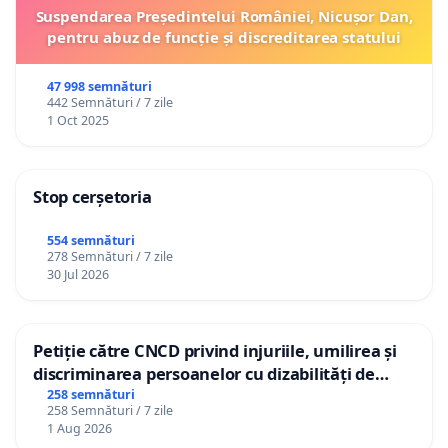
Suspendarea Președintelui României, Nicușor Dan,
pentru abuz de funcție și discreditarea statului
47 998 semnături
442 Semnături / 7 zile
1 Oct 2025
Stop cerșetoria
554 semnături
278 Semnături / 7 zile
30 Jul 2026
Petiție către CNCD privind injuriile, umilirea și
discriminarea persoanelor cu dizabilități de
către utilizatorul TikTok „Gorici”
258 semnături
258 Semnături / 7 zile
1 Aug 2026