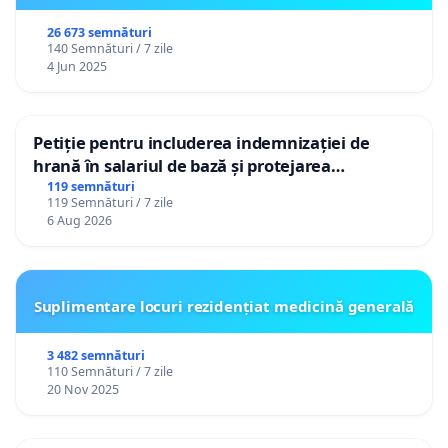
26 673 semnături
140 Semnături / 7 zile
4 Jun 2025
Petiție pentru includerea indemnizației de
hrană în salariul de bază și protejarea
gradațiilor de vechime pentru asistenții
119 semnături
119 Semnături / 7 zile
personali
6 Aug 2026
Suplimentare locuri rezidențiat medicină generală
3 482 semnături
110 Semnături / 7 zile
20 Nov 2025