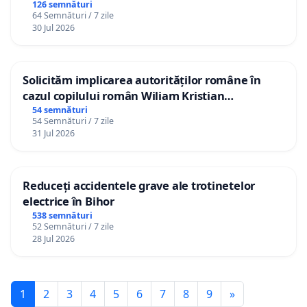
126 semnături
64 Semnături / 7 zile
30 Jul 2026
Solicităm implicarea autorităților române în
cazul copilului român Wiliam Kristian
Gheorghe, aflat în plasament în Danemarca de
54 semnături
54 Semnături / 7 zile
12 ani
31 Jul 2026
Reduceți accidentele grave ale trotinetelor
electrice în Bihor
538 semnături
52 Semnături / 7 zile
28 Jul 2026
1
2
3
4
5
6
7
8
9
»