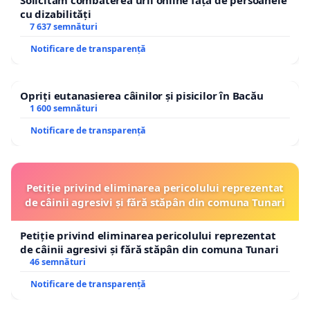
Solicităm combaterea urii online față de persoanele
cu dizabilități
7 637 semnături
Notificare de transparență
Opriți eutanasierea câinilor și pisicilor în Bacău
1 600 semnături
Notificare de transparență
Petiție privind eliminarea pericolului reprezentat
de câinii agresivi și fără stăpân din comuna Tunari
Petiție privind eliminarea pericolului reprezentat
de câinii agresivi și fără stăpân din comuna Tunari
46 semnături
Notificare de transparență