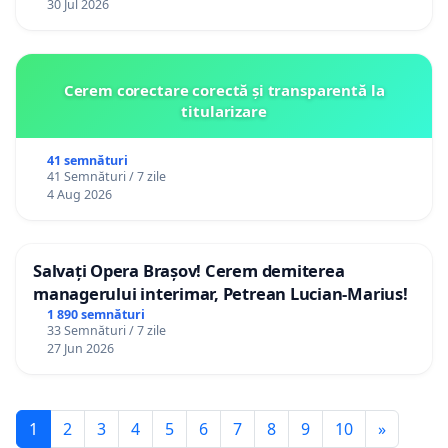
30 Jul 2026
Cerem corectare corectă și transparentă la
titularizare
41 semnături
41 Semnături / 7 zile
4 Aug 2026
Salvați Opera Brașov! Cerem demiterea
managerului interimar, Petrean Lucian-Marius!
1 890 semnături
33 Semnături / 7 zile
27 Jun 2026
1
2
3
4
5
6
7
8
9
10
»