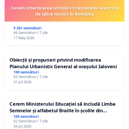
Cerem interzicerea utilizării trotinetelor electrice
de către minori în România
5 281 semnături
69 Semnături / 7 zile
17 May 2026
Obiecții și propuneri privind modificarea
Planului Urbanistic General al orașului Ialoveni
100 semnături
63 Semnături / 7 zile
31 Jul 2026
Cerem Ministerului Educației să includă Limba
Semnelor și alfabetul Braille în școlile din
Republica Moldova!
169 semnături
62 Semnături / 7 zile
26 Jul 2026