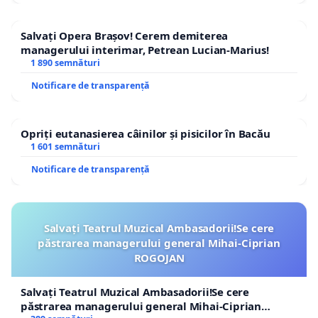
Salvați Opera Brașov! Cerem demiterea
managerului interimar, Petrean Lucian-Marius!
1 890 semnături
Notificare de transparență
Opriți eutanasierea câinilor și pisicilor în Bacău
1 601 semnături
Notificare de transparență
Salvați Teatrul Muzical Ambasadorii!Se cere
păstrarea managerului general Mihai-Ciprian
ROGOJAN
Salvați Teatrul Muzical Ambasadorii!Se cere
păstrarea managerului general Mihai-Ciprian