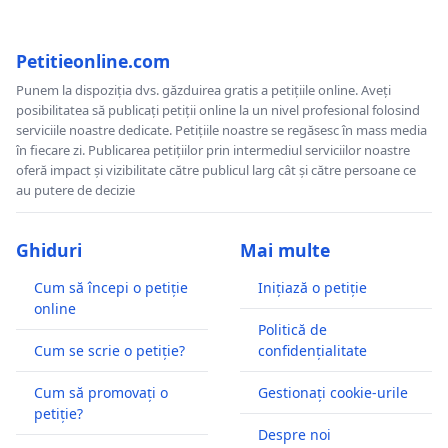
Petitieonline.com
Punem la dispoziția dvs. găzduirea gratis a petițiile online. Aveți
posibilitatea să publicați petiții online la un nivel profesional folosind
serviciile noastre dedicate. Petițiile noastre se regăsesc în mass media
în fiecare zi. Publicarea petițiilor prin intermediul serviciilor noastre
oferă impact și vizibilitate către publicul larg cât și către persoane ce
au putere de decizie
Ghiduri
Mai multe
Cum să începi o petiție
Inițiază o petiție
online
Politică de
Cum se scrie o petiție?
confidențialitate
Cum să promovați o
Gestionați cookie-urile
petiție?
Despre noi