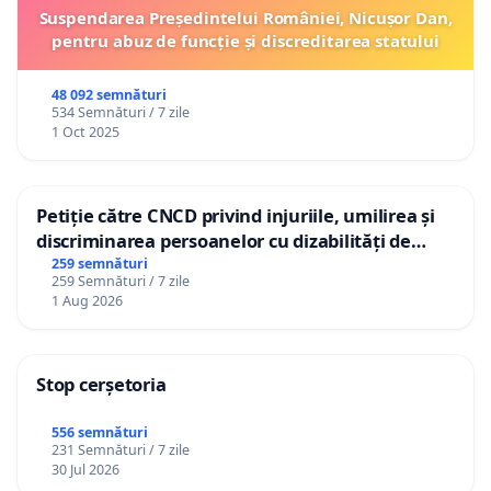
Suspendarea Președintelui României, Nicușor Dan,
pentru abuz de funcție și discreditarea statului
48 092 semnături
534 Semnături / 7 zile
1 Oct 2025
Petiție către CNCD privind injuriile, umilirea și
discriminarea persoanelor cu dizabilități de
către utilizatorul TikTok „Gorici”
259 semnături
259 Semnături / 7 zile
1 Aug 2026
Stop cerșetoria
556 semnături
231 Semnături / 7 zile
30 Jul 2026