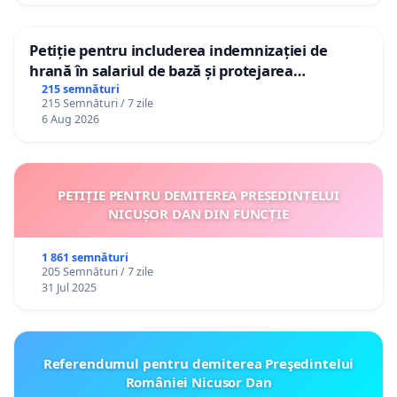
Petiție pentru includerea indemnizației de
hrană în salariul de bază și protejarea
gradațiilor de vechime pentru asistenții
215 semnături
215 Semnături / 7 zile
personali
6 Aug 2026
PETIȚIE PENTRU DEMITEREA PREȘEDINTELUI
NICUȘOR DAN DIN FUNCȚIE
1 861 semnături
205 Semnături / 7 zile
31 Jul 2025
Referendumul pentru demiterea Preşedintelui
României Nicusor Dan