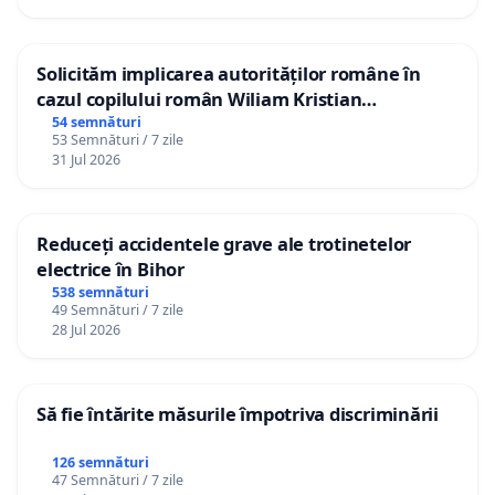
Solicităm implicarea autorităților române în
cazul copilului român Wiliam Kristian
Gheorghe, aflat în plasament în Danemarca de
54 semnături
53 Semnături / 7 zile
12 ani
31 Jul 2026
Reduceți accidentele grave ale trotinetelor
electrice în Bihor
538 semnături
49 Semnături / 7 zile
28 Jul 2026
Să fie întărite măsurile împotriva discriminării
126 semnături
47 Semnături / 7 zile