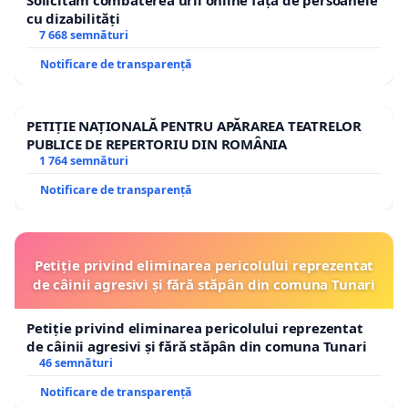
Solicităm combaterea urii online față de persoanele
cu dizabilități
7 668 semnături
Notificare de transparență
PETIȚIE NAȚIONALĂ PENTRU APĂRAREA TEATRELOR
PUBLICE DE REPERTORIU DIN ROMÂNIA
1 764 semnături
Notificare de transparență
Petiție privind eliminarea pericolului reprezentat
de câinii agresivi și fără stăpân din comuna Tunari
Petiție privind eliminarea pericolului reprezentat
de câinii agresivi și fără stăpân din comuna Tunari
46 semnături
Notificare de transparență