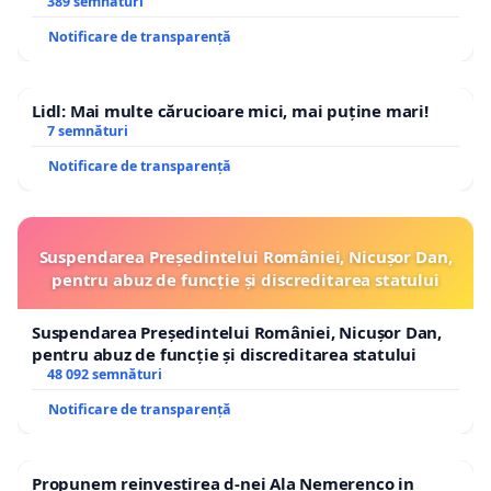
ROGOJAN
389 semnături
Notificare de transparență
Lidl: Mai multe cărucioare mici, mai puține mari!
7 semnături
Notificare de transparență
Suspendarea Președintelui României, Nicușor Dan,
pentru abuz de funcție și discreditarea statului
Suspendarea Președintelui României, Nicușor Dan,
pentru abuz de funcție și discreditarea statului
48 092 semnături
Notificare de transparență
Propunem reinvestirea d-nei Ala Nemerenco in