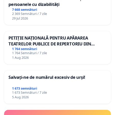
persoanele cu dizabilități
7 668 semnături
2 369 Semnături / 7 zile
29 Jul 2026
PETIȚIE NAȚIONALĂ PENTRU APĂRAREA
TEATRELOR PUBLICE DE REPERTORIU DIN
ROMÂNIA
1 764 semnături
1 764 Semnături / 7 zile
1 Aug 2026
Salvați-ne de numărul excesiv de urși!
1 673 semnături
1 673 Semnături / 7 zile
5 Aug 2026