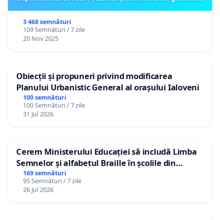
3 468 semnături
109 Semnături / 7 zile
20 Nov 2025
Obiecții și propuneri privind modificarea
Planului Urbanistic General al orașului Ialoveni
100 semnături
100 Semnături / 7 zile
31 Jul 2026
Cerem Ministerului Educației să includă Limba
Semnelor și alfabetul Braille în școlile din
Republica Moldova!
169 semnături
95 Semnături / 7 zile
26 Jul 2026