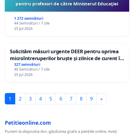
pentru profesori de către Ministerul Educaţiei
1 272 semnături
44 Semnături / 7 zile
25 Jul 2026
Solicităm măsuri urgente DEER pentru oprirea
microîntreruperilor bruște și zilnice de curent în
Sâncraiu de Mureș și Nazna
327 semnături
40 Semnături / 7 zile
25 Jul 2026
1
2
3
4
5
6
7
8
9
»
Petitieonline.com
Punem la dispoziția dvs. găzduirea gratis a petițiile online. Aveți