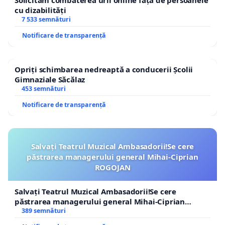
Solicităm combaterea urii online față de persoanele
cu dizabilități
7 533 semnături
Notificare de transparență
Opriți schimbarea nedreaptă a conducerii Școlii
Gimnaziale Săcălaz
453 semnături
Notificare de transparență
Salvați Teatrul Muzical Ambasadorii!Se cere
păstrarea managerului general Mihai-Ciprian
ROGOJAN
Salvați Teatrul Muzical Ambasadorii!Se cere
păstrarea managerului general Mihai-Ciprian
ROGOJAN
389 semnături