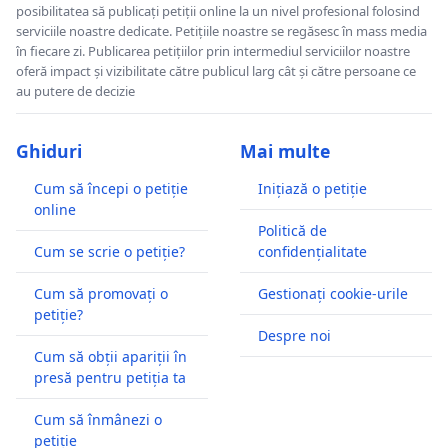
posibilitatea să publicați petiții online la un nivel profesional folosind
serviciile noastre dedicate. Petițiile noastre se regăsesc în mass media
în fiecare zi. Publicarea petițiilor prin intermediul serviciilor noastre
oferă impact și vizibilitate către publicul larg cât și către persoane ce
au putere de decizie
Ghiduri
Mai multe
Cum să începi o petiție
Inițiază o petiție
online
Politică de
Cum se scrie o petiție?
confidențialitate
Cum să promovați o
Gestionați cookie-urile
petiție?
Despre noi
Cum să obții apariții în
presă pentru petiția ta
Cum să înmânezi o
petiție