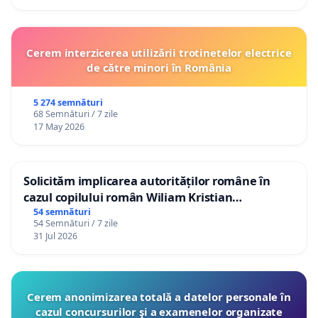
Cerem interzicerea utilizării trotinetelor electrice
de către minori în România
5 274 semnături
68 Semnături / 7 zile
17 May 2026
Solicităm implicarea autorităților române în
cazul copilului român Wiliam Kristian
Gheorghe, aflat în plasament în Danemarca de
54 semnături
54 Semnături / 7 zile
12 ani
31 Jul 2026
Cerem anonimizarea totală a datelor personale în
cazul concursurilor şi a examenelor organizate