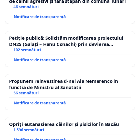
de câinii agresivi și fără stăpân din comuna Tunari
46 semnături
Notificare de transparență
Petiție publică: Solicităm modificarea proiectului
DN25 (Galați – Hanu Conachi) prin devierea
traseului în afara localităților!
102 semnături
Notificare de transparență
Propunem reinvestirea d-nei Ala Nemerenco in
functia de Ministru al Sanatatii
56 semnături
Notificare de transparență
Opriți eutanasierea câinilor și pisicilor în Bacău
1 596 semnături
Notificare de transparență