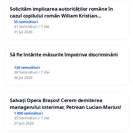
Solicităm implicarea autorităților române în
cazul copilului român Wiliam Kristian
Gheorghe, aflat în plasament în Danemarca de
55 semnături
41 Semnături / 7 zile
12 ani
31 Jul 2026
Să fie întărite măsurile împotriva discriminării
126 semnături
36 Semnături / 7 zile
30 Jul 2026
Salvați Opera Brașov! Cerem demiterea
managerului interimar, Petrean Lucian-Marius!
1 890 semnături
33 Semnături / 7 zile
27 Jun 2026