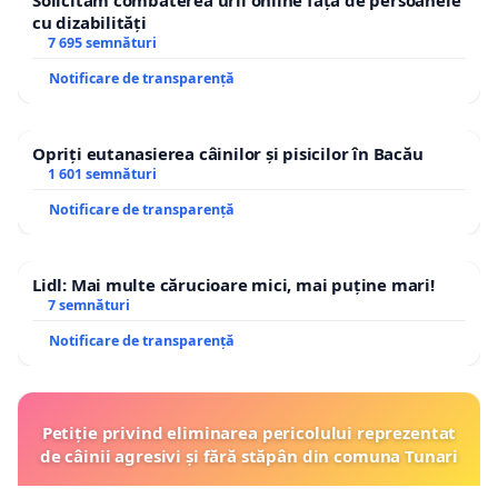
Solicităm combaterea urii online față de persoanele
cu dizabilități
7 695 semnături
Notificare de transparență
Opriți eutanasierea câinilor și pisicilor în Bacău
1 601 semnături
Notificare de transparență
Lidl: Mai multe cărucioare mici, mai puține mari!
7 semnături
Notificare de transparență
Petiție privind eliminarea pericolului reprezentat
de câinii agresivi și fără stăpân din comuna Tunari