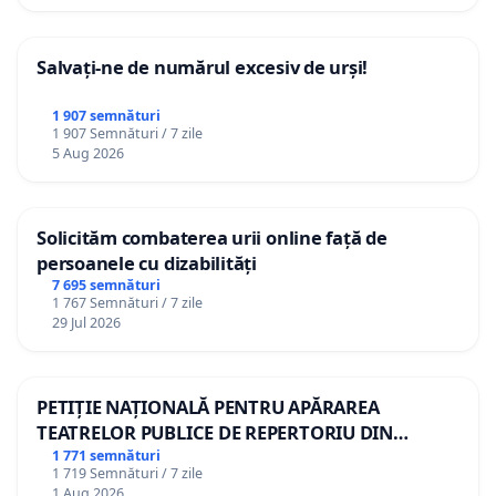
Salvați-ne de numărul excesiv de urși!
1 907 semnături
1 907 Semnături / 7 zile
5 Aug 2026
Solicităm combaterea urii online față de
persoanele cu dizabilități
7 695 semnături
1 767 Semnături / 7 zile
29 Jul 2026
PETIȚIE NAȚIONALĂ PENTRU APĂRAREA
TEATRELOR PUBLICE DE REPERTORIU DIN
ROMÂNIA
1 771 semnături
1 719 Semnături / 7 zile
1 Aug 2026