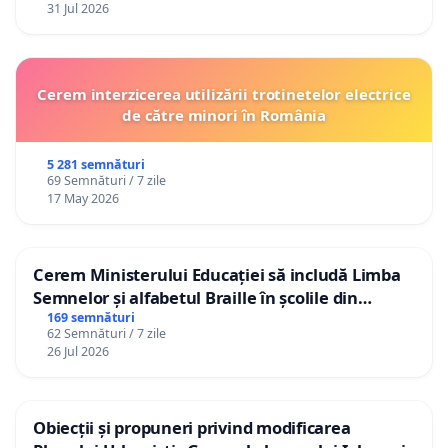
31 Jul 2026
Cerem interzicerea utilizării trotinetelor electrice
de către minori în România
5 281 semnături
69 Semnături / 7 zile
17 May 2026
Cerem Ministerului Educației să includă Limba
Semnelor și alfabetul Braille în școlile din
Republica Moldova!
169 semnături
62 Semnături / 7 zile
26 Jul 2026
Obiecții și propuneri privind modificarea