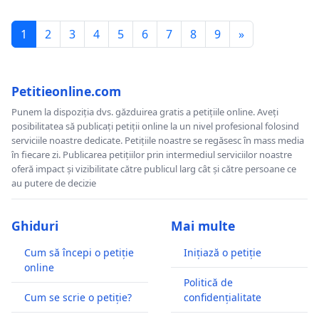
1
2
3
4
5
6
7
8
9
»
Petitieonline.com
Punem la dispoziția dvs. găzduirea gratis a petițiile online. Aveți
posibilitatea să publicați petiții online la un nivel profesional folosind
serviciile noastre dedicate. Petițiile noastre se regăsesc în mass media
în fiecare zi. Publicarea petițiilor prin intermediul serviciilor noastre
oferă impact și vizibilitate către publicul larg cât și către persoane ce
au putere de decizie
Ghiduri
Mai multe
Cum să începi o petiție
Inițiază o petiție
online
Politică de
Cum se scrie o petiție?
confidențialitate