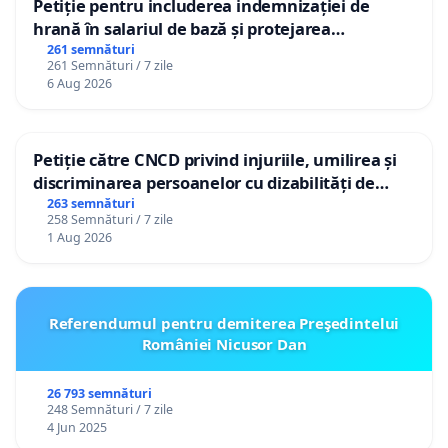
Petiție pentru includerea indemnizației de
hrană în salariul de bază și protejarea
gradațiilor de vechime pentru asistenții
261 semnături
261 Semnături / 7 zile
personali
6 Aug 2026
Petiție către CNCD privind injuriile, umilirea și
discriminarea persoanelor cu dizabilități de
către utilizatorul TikTok „Gorici”
263 semnături
258 Semnături / 7 zile
1 Aug 2026
Referendumul pentru demiterea Preşedintelui
României Nicusor Dan
26 793 semnături
248 Semnături / 7 zile
4 Jun 2025