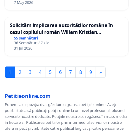
7 May 2026
Solicităm implicarea autorităților române în
cazul copilului român Wiliam Kristian
Gheorghe, aflat în plasament în Danemarca de
55 semnături
36 Semnături / 7 zile
12 ani
31 Jul 2026
1
2
3
4
5
6
7
8
9
»
Petitieonline.com
Punem la dispoziția dvs. găzduirea gratis a petițiile online. Aveți
posibilitatea să publicați petiții online la un nivel profesional folosind
serviciile noastre dedicate. Petițiile noastre se regăsesc în mass media
în fiecare zi. Publicarea petițiilor prin intermediul serviciilor noastre
oferă impact și vizibilitate către publicul larg cât și către persoane ce