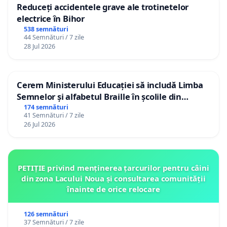
Reduceți accidentele grave ale trotinetelor
electrice în Bihor
538 semnături
44 Semnături / 7 zile
28 Jul 2026
Cerem Ministerului Educației să includă Limba
Semnelor și alfabetul Braille în școlile din
Republica Moldova!
174 semnături
41 Semnături / 7 zile
26 Jul 2026
PETIȚIE privind menținerea țarcurilor pentru câini
din zona Lacului Noua și consultarea comunității
înainte de orice relocare
126 semnături
37 Semnături / 7 zile