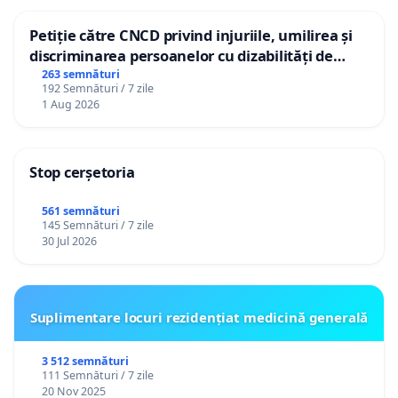
Petiție către CNCD privind injuriile, umilirea și
discriminarea persoanelor cu dizabilități de
către utilizatorul TikTok „Gorici”
263 semnături
192 Semnături / 7 zile
1 Aug 2026
Stop cerșetoria
561 semnături
145 Semnături / 7 zile
30 Jul 2026
Suplimentare locuri rezidențiat medicină generală
3 512 semnături
111 Semnături / 7 zile
20 Nov 2025