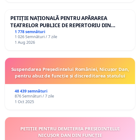
PETIȚIE NAȚIONALĂ PENTRU APĂRAREA
TEATRELOR PUBLICE DE REPERTORIU DIN
ROMÂNIA
1 778 semnături
1 026 Semnături / 7 zile
1 Aug 2026
Suspendarea Președintelui României, Nicușor Dan,
pentru abuz de funcție și discreditarea statului
48 439 semnături
876 Semnături / 7 zile
1 Oct 2025
PETIȚIE PENTRU DEMITEREA PREȘEDINTELUI
NICUȘOR DAN DIN FUNCȚIE