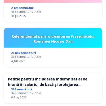
2 125 semnături
468 Semnături / 7 zile
31 Jul 2025
Referendumul pentru demiterea Preşedintelui
României Nicusor Dan
26 885 semnături
335 Semnături / 7 zile
4 Jun 2025
Petiție pentru includerea indemnizației de
hrană în salariul de bază și protejarea
gradațiilor de vechime pentru asistenții
328 semnături
328 Semnături / 7 zile
personali
6 Aug 2026