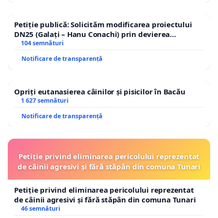
Petiție publică: Solicităm modificarea proiectului
DN25 (Galați – Hanu Conachi) prin devierea
traseului în afara localităților!
104 semnături
Notificare de transparență
Opriți eutanasierea câinilor și pisicilor în Bacău
1 627 semnături
Notificare de transparență
Petiție privind eliminarea pericolului reprezentat
de câinii agresivi și fără stăpân din comuna Tunari
Petiție privind eliminarea pericolului reprezentat
de câinii agresivi și fără stăpân din comuna Tunari
46 semnături