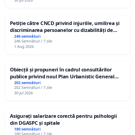
30 Jul 2026
Petiție către CNCD privind injuriile, umilirea și
discriminarea persoanelor cu dizabilități de
către utilizatorul TikTok „Gorici”
246 semnături
246 Semnături / 7 zile
1 Aug 2026
Obiecții și propuneri în cadrul consultărilor
publice privind noul Plan Urbanistic General
(PUG) Ialoveni
202 semnături
202 Semnături / 7 zile
30 Jul 2026
Asigurați salarizare corectă pentru psihologii
din DGASPC și spitale
180 semnături
180 Semnături / 7 zile