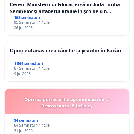
Cerem Ministerului Educației să includă Limba
Semnelor și alfabetul Braille în școlile din
Republica Moldova!
168 semnături
95 Semnături / 7 zile
26 Jul 2026
Opriți eutanasierea câinilor și pisicilor în Bacău
1 596 semnături
87 Semnături / 7 zile
9 Jul 2026
Oprirea petrecerilor zgomotoase de la
Restaurantul 8 Infinity
84 semnături
84 Semnături / 7 zile
31 Jul 2026