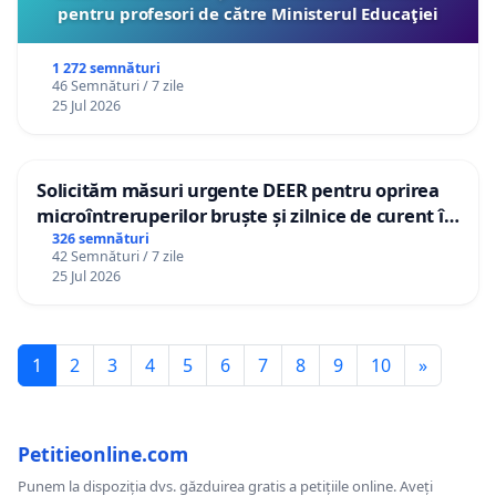
pentru profesori de către Ministerul Educaţiei
1 272 semnături
46 Semnături / 7 zile
25 Jul 2026
Solicităm măsuri urgente DEER pentru oprirea
microîntreruperilor bruște și zilnice de curent în
Sâncraiu de Mureș și Nazna
326 semnături
42 Semnături / 7 zile
25 Jul 2026
1
2
3
4
5
6
7
8
9
10
»
Petitieonline.com
Punem la dispoziția dvs. găzduirea gratis a petițiile online. Aveți