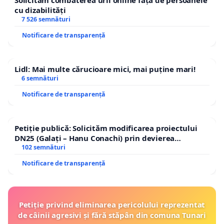
Solicităm combaterea urii online față de persoanele
cu dizabilități
7 526 semnături
Notificare de transparență
Lidl: Mai multe cărucioare mici, mai puține mari!
6 semnături
Notificare de transparență
Petiție publică: Solicităm modificarea proiectului
DN25 (Galați – Hanu Conachi) prin devierea
traseului în afara localităților!
102 semnături
Notificare de transparență
Petiție privind eliminarea pericolului reprezentat
de câinii agresivi și fără stăpân din comuna Tunari