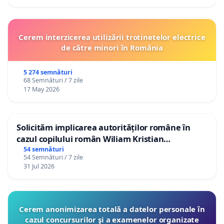
Cerem interzicerea utilizării trotinetelor electrice
de către minori în România
5 274 semnături
68 Semnături / 7 zile
17 May 2026
Solicităm implicarea autorităților române în
cazul copilului român Wiliam Kristian
Gheorghe, aflat în plasament în Danemarca de
54 semnături
54 Semnături / 7 zile
12 ani
31 Jul 2026
Cerem anonimizarea totală a datelor personale în
cazul concursurilor şi a examenelor organizate