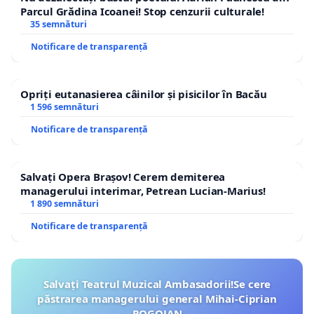
Parcul Grădina Icoanei! Stop cenzurii culturale!
35 semnături
Notificare de transparență
Opriți eutanasierea câinilor și pisicilor în Bacău
1 596 semnături
Notificare de transparență
Salvați Opera Brașov! Cerem demiterea
managerului interimar, Petrean Lucian-Marius!
1 890 semnături
Notificare de transparență
Salvați Teatrul Muzical Ambasadorii!Se cere
păstrarea managerului general Mihai-Ciprian
ROGOJAN