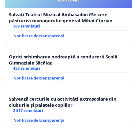
Salvați Teatrul Muzical Ambasadorii!Se cere
păstrarea managerului general Mihai-Ciprian
ROGOJAN
389 semnături
Notificare de transparență
Opriți schimbarea nedreaptă a conducerii Școlii
Gimnaziale Săcălaz
453 semnături
Notificare de transparență
Salvează cercurile cu activități extrașcolare din
cluburile și palatele copiilor
2 517 semnături
Notificare de transparență