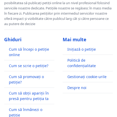
posibilitatea să publicați petiții online la un nivel profesional folosind
serviciile noastre dedicate. Petițiile noastre se regăsesc în mass media
în fiecare zi. Publicarea petițiilor prin intermediul serviciilor noastre
oferă impact și vizibilitate către publicul larg cât și către persoane ce
au putere de decizie
Ghiduri
Mai multe
Cum să începi o petiție
Inițiază o petiție
online
Politică de
Cum se scrie o petiție?
confidențialitate
Cum să promovați o
Gestionați cookie-urile
petiție?
Despre noi
Cum să obții apariții în
presă pentru petiția ta
Cum să înmânezi o
petiție