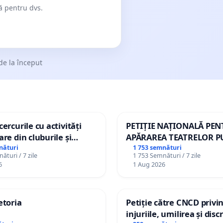
dă pentru dvs.
de la început
ercurile cu activități
PETIȚIE NAȚIONALĂ PE
are din cluburile și
APĂRAREA TEATRELOR P
opiilor
DE REPERTORIU DIN RO
nături
1 753 semnături
ături / 7 zile
1 753 Semnături / 7 zile
6
1 Aug 2026
etoria
Petiție către CNCD privi
injuriile, umilirea și dis