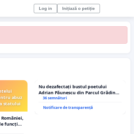
Log in
Inițiază o petiție
Nu dezafectați bustul poetului
ntelui
Adrian Păunescu din Parcul Grădina
entru abuz
Icoanei! Stop cenzurii culturale!
36 semnături
a statului
Notificare de transparență
 României,
e funcție