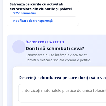
Salvează cercurile cu activități
extrașcolare din cluburile și palatele
copiilor
3 258 semnături
Notificare de transparență
ÎNCEPE PROPRIA PETIȚIE
Doriți să schimbați ceva?
Schimbarea nu se întâmplă dacă tăceți.
Porniți o mișcare socială creând o petiție.
Descrieți schimbarea pe care doriți să o ve