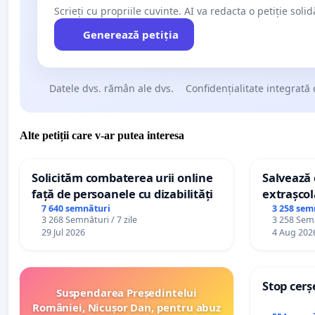
Scrieți cu propriile cuvinte. AI va redacta o petiție soli
Generează petiția
Datele dvs. rămân ale dvs.
Confidențialitate integrată 
Alte petiții care v-ar putea interesa
Solicităm combaterea urii online
Salvează c
față de persoanele cu dizabilități
extrașcol
palatele c
7 640 semnături
3 258 sem
3 268 Semnături / 7 zile
3 258 Semn
29 Jul 2026
4 Aug 202
Stop cerș
Suspendarea Președintelui
României, Nicușor Dan, pentru abuz