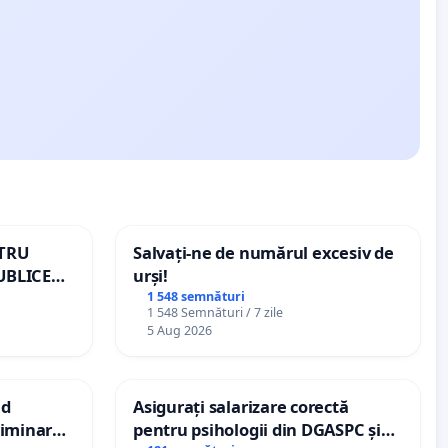
NTRU
Salvați-ne de numărul excesiv de
UBLICE
urși!
MÂNIA
1 548 semnături
1 548 Semnături / 7 zile
5 Aug 2026
nd
Asigurați salarizare corectă
criminarea
pentru psihologii din DGASPC și