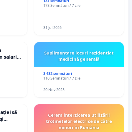
ți de
spitale
181 semnături
178 Semnături / 7 zile
„Gorici”
31 Jul 2026
a
Suplimentare locuri rezidențiat
n salariul
medicină generală
dațiilor
nții
3 482 semnături
110 Semnături / 7 zile
20 Nov 2025
ației să
Cerem interzicerea utilizării
și
trotinetelor electrice de către
e din
minori în România