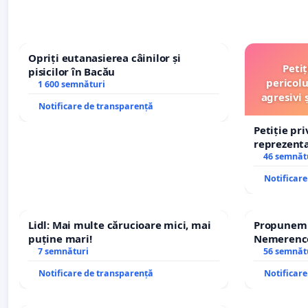
Opriți eutanasierea câinilor și
Peti
pisicilor în Bacău
pericolu
1 600 semnături
agresivi 
Notificare de transparență
Petiție pr
reprezentat
stăpân di
46 semnăt
Notificar
Lidl: Mai multe cărucioare mici, mai
Propunem r
puține mari!
Nemerenco 
7 semnături
Sanatatii
56 semnăt
Notificare de transparență
Notificar