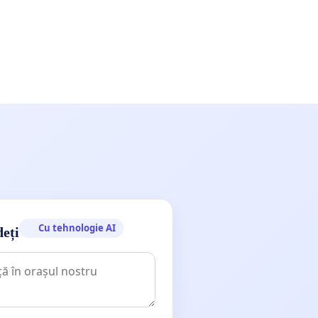
Cu tehnologie AI
deți