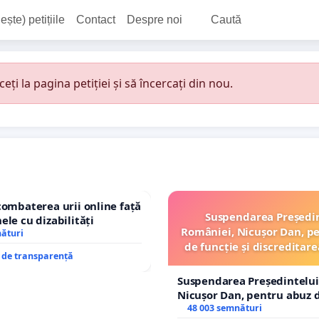
ește) petițiile
Contact
Despre noi
Caută
i la pagina petiției și să încercați din nou.
combaterea urii online față
Suspendarea Președi
ele cu dizabilități
României, Nicușor Dan, p
nături
de funcție și discreditare
e de transparență
Suspendarea Președintelui
Nicușor Dan, pentru abuz d
și discreditarea statului
48 003 semnături