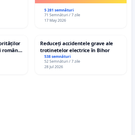
5 281 semnături
71 Semnături / 7 zile
17 May 2026
rităților
Reduceți accidentele grave ale
ui român
trotinetelor electrice în Bihor
, aflat în
538 semnături
52 Semnături / 7 zile
 de 12
28 Jul 2026