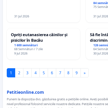
84 semnăt
75 Semnătu
31 Jul 2026
31 Jul 202
Opriți eutanasierea câinilor și
Să fie în
pisicilor în Bacău
discrimin
1 600 semnături
126 semnă
68 Semnături / 7 zile
64 Semnătu
9 Jul 2026
30 Jul 202
1
2
3
4
5
6
7
8
9
»
Petitieonline.com
Punem la dispoziția dvs. găzduirea gratis a petițiile online. Aveți posibili
nivel profesional folosind serviciile noastre dedicate. Petițiile noastre 