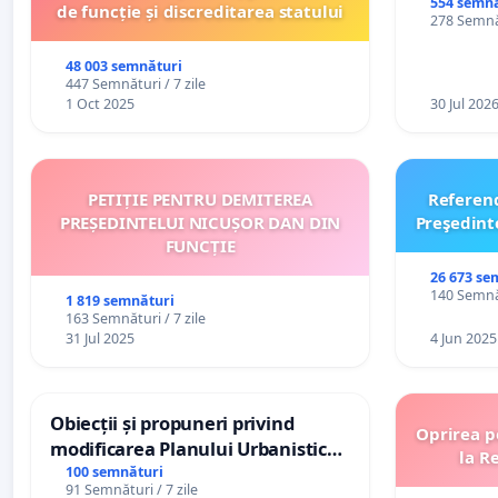
554 semnă
de funcție și discreditarea statului
278 Semnăt
48 003 semnături
447 Semnături / 7 zile
1 Oct 2025
30 Jul 202
PETIȚIE PENTRU DEMITEREA
Referen
PREȘEDINTELUI NICUȘOR DAN DIN
Preşedint
FUNCȚIE
26 673 se
140 Semnăt
1 819 semnături
163 Semnături / 7 zile
31 Jul 2025
4 Jun 2025
Obiecții și propuneri privind
Oprirea p
modificarea Planului Urbanistic
la R
General al orașului Ialoveni
100 semnături
91 Semnături / 7 zile