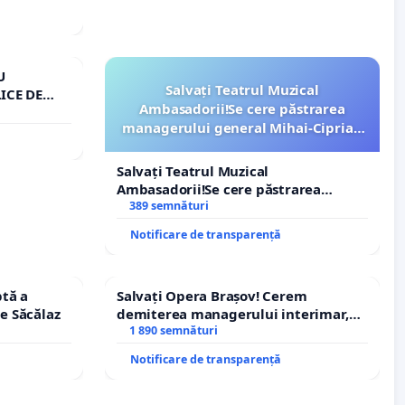
U
Salvați Teatrul Muzical
ICE DE
Ambasadorii!Se cere păstrarea
A
managerului general Mihai-Ciprian
ROGOJAN
Salvați Teatrul Muzical
Ambasadorii!Se cere păstrarea
managerului general Mihai-Ciprian
389 semnături
ROGOJAN
Notificare de transparență
tă a
Salvați Opera Brașov! Cerem
le Săcălaz
demiterea managerului interimar,
Petrean Lucian-Marius!
1 890 semnături
Notificare de transparență