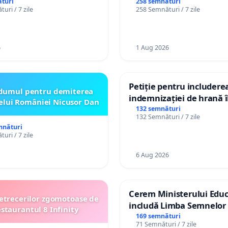
persoanelor cu dizabilită
turi
258 semnături
uri / 7 zile
258 Semnături / 7 zile
către utilizatorul TikTok 
6
1 Aug 2026
Petiție pentru includere
dumul pentru demiterea
indemnizației de hrană î
elui României Nicusor Dan
de bază și protejarea gra
132 semnături
132 Semnături / 7 zile
de vechime pentru asiste
mnături
personali
uri / 7 zile
6 Aug 2026
Cerem Ministerului Educ
etrecerilor zgomotoase de
includă Limba Semnelor 
estaurantul 8 Infinity
alfabetul Braille în școlil
169 semnături
71 Semnături / 7 zile