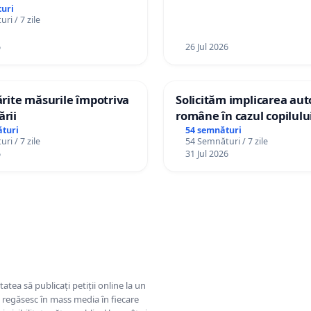
Republica Moldova!
uri
ri / 7 zile
6
26 Jul 2026
tărite măsurile împotriva
Solicităm implicarea auto
ării
române în cazul copilul
Wiliam Kristian Gheorghe
turi
54 semnături
ri / 7 zile
54 Semnături / 7 zile
plasament în Danemarca
6
31 Jul 2026
ani
tatea să publicați petiții online la un
se regăsesc în mass media în fiecare