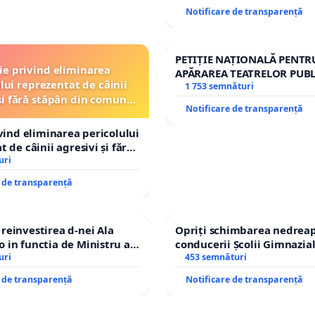
Notificare de transparență
PETIȚIE NAȚIONALĂ PENTR
ție privind eliminarea
APĂRAREA TEATRELOR PUBL
lui reprezentat de câinii
REPERTORIU DIN ROMÂNI
1 753 semnături
și fără stăpân din comuna
Notificare de transparență
Tunari
ivind eliminarea pericolului
 de câinii agresivi și fără
n comuna Tunari
uri
e de transparență
einvestirea d-nei Ala
Opriți schimbarea nedreap
in functia de Ministru al
conducerii Școlii Gimnazia
uri
453 semnături
e de transparență
Notificare de transparență