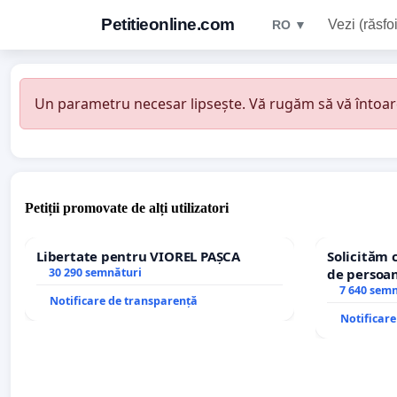
Petitieonline.com
Vezi (răsfoi
RO ▼
Un parametru necesar lipsește. Vă rugăm să vă întoarceț
Petiții promovate de alți utilizatori
Libertate pentru VIOREL PAȘCA
Solicităm 
30 290 semnături
de persoan
7 640 sem
Notificare de transparență
Notificar